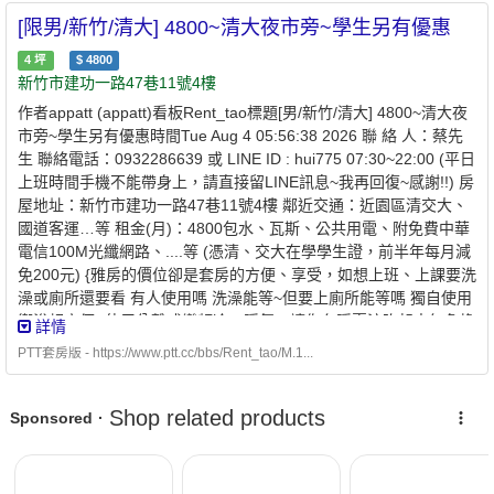
纖網路(有頻寬管理)....等 格局坪數：約4坪 參考圖片:
[限男/新竹/清大] 4800~清大夜市旁~學生另有優惠
https://www.flickr.com/photos/200805286@N03 備 註： 1.重新整
理清大夜市旁，生活機能超方便，適合單身學生、上班族， 2.有對
4
坪
$
4800
外窗、採光一級棒~晚上安靜不吵雜，附近有清大夜市、便利商店、
新竹市建功一路47巷11號4樓
85度C、 電腦賣場、大潤發、愛買、B&Q、公園、郵局、公家機
作者appatt (appatt)看板Rent_tao標題[男/新竹/清大] 4800~清大夜
關...等 旁有免費園區接駁車 3.月租4800包水、瓦斯、公共用電、附
市旁~學生另有優惠時間Tue Aug 4 05:56:38 2026 聯 絡 人：蔡先
免費中華電信100M光纖網路(有頻寬管理)，附家電 、 傢俱、 分離
生 聯絡電話：0932286639 或 LINE ID : hui775 07:30~22:00 (平日
式變頻冷暖氣、木質地板、洗衣機(免投幣式洗衣機)，電費依獨 立
上班時間手機不能帶身上，請直接留LINE訊息~我再回復~感謝!!) 房
電表計。 4. 洗澡使用
天然
瓦斯
熱水器
，而非耗電且冬天不夠熱的
屋地址：新竹市建功一路47巷11號4樓 鄰近交通：近園區清交大、
電
熱水器
、或洗熱水澡被限 制水量的 儲熱 式電
熱水器
。 5. 24H錄
國道客運…等 租金(月)：4800包水、瓦斯、公共用電、附免費中華
影設備保障住戶安全。 6.本址位於清大夜市旁，到清大根本不需騎
電信100M光纖網路、....等 (憑清、交大在學學生證，前半年每月減
車、交大園區騎車也只要約5分鐘車程， 往返的時間與油錢就不知
免200元) {雅房的價位卻是套房的方便、享受，如想上班、上課要洗
省多少了 讀書到半夜，想吃個宵夜，下樓走個兩步就有了! 位於市
澡或廁所還要看 有人使用嗎 洗澡能等~但要上廁所能等嗎 獨自使用
區卻沒有市區的喧囂，多好的地方啊~ 7.【家電傢俱只要非人為因素
衛浴超方便} 使用分離式變頻冷、暖氣，讓你冬暖夏涼吹起來無負擔
詳情
損壞都算房東的】【禁養寵物、植物】 0932286639 蔡先生
~ 入住日期：即日起~(喜歡愛乾淨、無吸菸的你前來入住) 押 金：兩
PTT套房版 - https://www.ptt.cc/bbs/Rent_tao/M.1...
個月租金 公共設施：洗衣機、RO逆滲透冰溫熱飲水機、吸塵器、
100M光纖網路(有頻寬管理)....等 格局坪數：約4坪 參考圖片:
https://www.flickr.com/photos/200805286@N03 備 註： 1.重新整
理清大夜市旁，生活機能超方便，適合單身學生、上班族， 2.有對
外窗、採光一級棒~晚上安靜不吵雜，附近有清大夜市、便利商店、
85度C、 電腦賣場、大潤發、愛買、B&Q、公園、郵局、公家機