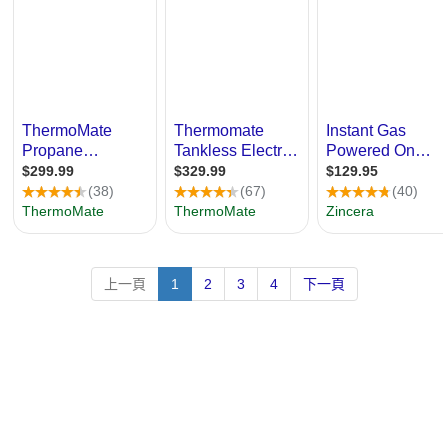
關...等 旁有免費園區接駁車 3.月租4800包水、瓦斯、公共用電、附
免費中華電信100M光纖網路(有頻寬管理)，附家電 、 傢俱、 分離
式變頻冷暖氣、木質地板、洗衣機(免投幣式洗衣機)，電費依獨 立
電表計。 4. 洗澡使用
天然
瓦斯
熱水器
，而非耗電且冬天不夠熱的
電
熱水器
、或洗熱水澡被限 制水量的 儲熱 式電
熱水器
。 5. 24H錄
影設備保障住戶安全。 6.本址位於清大夜市旁，到清大根本不需騎
車、交大園區騎車也只要約5分鐘車程， 往返的時間與油錢就不知
省多少了 讀書到半夜，想吃個宵夜，下樓走個兩步就有了! 位於市
區卻沒有市區的喧囂，多好的地方啊~ 7.【家電傢俱只要非人為因素
損壞都算房東的】【禁養寵物、植物】 0932286639 蔡先生
上一頁
1
2
3
4
下一頁