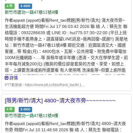
4
坪
$
4800
新竹市建功一路47巷11號4樓
作者appatt (appatt)看板Rent_tao標題[男/新竹/清大] 清大夜市旁~
生活機能超方便 時間Fri Jul 17 06:03:42 2026 聯 絡 人：蔡先生 聯
絡電話：0932286639 或 LINE ID : hui775 07:30~22:00 (平日上班
時間手機不能帶身上，請直接留LINE訊息~我再回復~感謝!!) 房屋地
址：新竹市建功一路47巷11號4樓 鄰近交通：近園區清交大、國道
客運…等 租金(月)：4800包水、瓦斯、公共用電、附免費中華電信
100M光纖網路、....等 房租年或半年繳 (憑清、交大在學學生證，前
半年每月減免200元) {雅房的價位卻是套房的方便、享受，如想上
班、上課要洗澡或廁所還要看 有人使用嗎 洗澡能等~但要上廁所能
等嗎 獨自使用衛浴超方便} 使用分離式變頻冷、暖氣，讓你冬暖夏
詳情
涼吹起來無負擔~ 入住日期：即日起~(喜歡愛乾淨、無吸菸的你前
PTT套房版 - https://www.ptt.cc/bbs/Rent_tao/M.1...
來入住) 押 金：兩個月租金 公共設施：洗衣機、RO逆滲透冰溫熱飲
水機、吸塵器、100M光纖網路(有頻寬管理)....等 格局坪數：約4坪
[限男/新竹/清大] 4800~清大夜市旁~~~~~~~~~
參考圖片: https://www.flickr.com/photos/200805286@N03 備 註：
1.重新整理清大夜市旁，生活機能超方便，適合單身學生、上班
4
坪
$
4800
族， 2.有對外窗、採光一級棒~晚上安靜不吵雜，附近有清大夜市、
新竹市建功一路47巷11號4樓
便利商店、85度C、 電腦賣場、大潤發、愛買、B&Q、公園、郵
作者appatt (appatt)看板Rent_tao標題[男/新竹/清大] 4800~清大夜
局、公家機關...等 旁有免費園區接駁車 3.月租4800包水、瓦斯、公
市旁 時間Fri Jul 10 11:48:58 2026 聯 絡 人：蔡先生 聯絡電話：
共用電、附免費中華電信100M光纖網路(有頻寬管理)，附家電 、