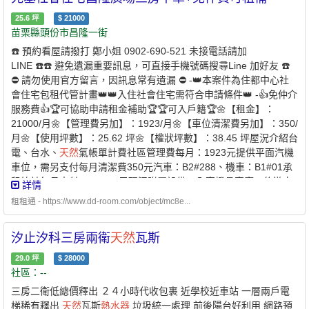
請人若現任警消人員職務之最高職務列等在警正四階以下或相當職
務列等之基層警消人員則無需檢附「家庭成員之最近一年綜合所得
25.6
坪
$
21000
苗栗縣頭份市昌隆一街
稅各類所得資料清單」 創造公平的租屋環境 企業社會責任、實現居
住正義提供安全安心的租屋居住環境 代租、代管、裝潢修繕、包租
☎️ 預約看屋請撥打 鄭小姐 0902-690-521 未接電話請加
本公司專職租屋管理非一般房仲租屋找專業是房東房客最大保障歡
LINE ☎️☎️ 避免遺漏重要訊息，可直接手機號碼搜尋Line 加好友 ☎️
迎提供需求為您配對優質物件【經紀業/租賃住宅服務業】【兆基屋
⛔️ 請勿使用官方留言，因訊息常有遺漏 ⛔️ -👑本案件為住都中心社
管股份有限公司台中分公司】📌地址：台中市北區三民路三段132號
會住宅包租代管計畫👑👑入住社會住宅需符合申請條件👑 -👍免仲介
1樓📌經紀人：許舜傑(114)高市字第01724號附近有便利商店、傳
服務費👍🏆可協助申請租金補助🏆🏆可入戶籍🏆🌼【租金】：
統市場、百貨公司、公園綠地、學校、醫療機構。
21000/月🌼【管理費另加】：1923/月🌼【車位清潔費另加】：350/
月🌼【使用坪數】：25.62 坪🌼【權狀坪數】：38.45 坪屋況介紹台
電、台水、
天然
氣帳單計費社區管理費每月：1923元提供平面汽機
車位，需另支付每月清潔費350元汽車：B2#288、機車：B1#01承
租總計每月支付：23,273元現況附屬設備：全室燈具客廳：悠遊卡
詳情
感應密碼電子門鎖、窗簾、冷暖變頻空調。客廳衛浴：冷暖抽風
租租通 - https://www.dd-room.com/object/mc8e...
機、乾濕分離拉門、浴鏡組、洗手台、一般馬桶。廚房：電器櫃、
冰箱、櫥櫃、瓦斯爐、抽油煙機、淨水器。陽台：電動升降曬衣
汐止汐科三房兩衛
天然
瓦斯
架、洗衣機、強制排氣
熱水器
。主臥室：窗簾、冷暖變頻空調。主
臥浴室：冷暖抽風機、乾濕分離拉門、浴鏡組、洗手台、免治馬
29.0
坪
$
28000
桶。次臥1：窗簾、冷暖變頻空調。次臥2：窗簾、冷暖變頻空調。
社區：--
預約看屋請電洽：0902-690521鄭小姐假日看屋須提前預約亦可
三房二衛低總價釋出 ２４小時代收包裹 近學校近車站 一層兩戶電
+line聯繫☆ 可開伙☆ 禁寵物☆ 禁拜拜☆ 禁釘釘子 ☆室內禁菸 ☆
梯稀有釋出
天然
瓦斯
熱水器
垃圾統一處理 前後陽台好利用 網路預