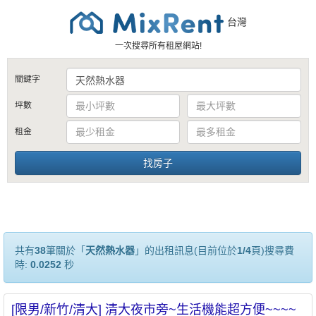
台灣
一次搜尋所有租屋網站!
關鍵字
坪數
租金
共有
38
筆關於「
天然熱水器
」的出租訊息(目前位於
1/4
頁)搜尋費
時:
0.0252
秒
[限男/新竹/清大] 清大夜市旁~生活機能超方便~~~~