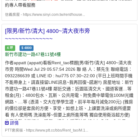
💎 優質房東，正在找尋愛惜房子的好房客 💎🌟可協助申請300億元
約專人帶看服務
中央擴大租金補貼🌟 -社宅承租人-申請條件說明：✅家庭成員 ￭ 申
請人 ￭ 申請人的配偶 ￭ 申請人及其配偶戶籍內的直系親屬 ￭ 申請
信義房屋 - https://www.sinyi.com.tw/rent/house...
人的配偶之戶籍內的直系親屬1. 年齡限制：申請人須為年滿 18 歲
以上之中華民國國民2. 家庭成員定義：本人 + 配偶 + 戶籍內直系親
[限男/新竹/清大] 4800~清大夜市旁
屬✅家庭年所得及財產限額 ￭ 家庭年所得低於 110萬元以下 ￭ 每人
~~~~~~~~~~~~~~
每月平均所得低於 54,303 元以下 ￭ 申請自建、自購住宅貸款利息
補貼者動產限額：333 萬元以下 ￭ 不動產限額：560 萬元✅無自有
4
坪
$
4800
住宅（房屋） ￭ 申請人及家庭成員在苗栗縣均無自有住宅 ￭ 或個別
新竹市建功一路47巷11號4樓
持有面積未滿 40 平方公尺✅於本市無承租本市公營住宅或社會住宅
作者appatt (appatt)看板Rent_tao標題[男/新竹/清大] 4800~清大夜
✅且未同時享有政府租金補貼 -⭐️ 兆基屋管 x 凱基銀行 ⭐️業界首例跨
市旁 時間Wed Jul 29 05:57:54 2026 聯 絡 人：蔡先生 聯絡電話：
業合作 繳房租可刷卡自動扣繳 -方便、安全的支付方式-* 每個
0932286639 或 LINE ID : hui775 07:30~22:00 (平日上班時間手機
月房租可以自動扣繳，不怕又忘記* 利用刷卡繳納房租，快速建立個
不能帶身上，請直接留LINE訊息~我再回復~感謝!!) 房屋地址：新竹
人信用* 妥善的靈活運用現金，培養記帳好習慣 - 創造公平的租屋環
市建功一路47巷11號4樓 鄰近交通：近園區清交大、國道客運…等
境 企業社會責任、實現居住正義提供安全安心的租屋居住環境 代
租金(月)：4800包水、瓦斯、公共用電、附免費中華電信100M光纖
租、代管、裝潢修繕、包租 本公司專職租屋管理非一般房仲租屋找
網路、....等 (憑清、交大在學學生證，前半年每月減免200元) {雅房
專業是房東房客最大保障歡迎提供需求為您配對優質物件【經紀業
的價位卻是套房的方便、享受，如想上班、上課要洗澡或廁所還要
／租賃住宅服務業】【兆基屋管股份有限公司苗栗分公司】📌地
看 有人使用嗎 洗澡能等~但要上廁所能等嗎 獨自使用衛浴超方便}
址：苗栗縣頭份市東民二街16號1樓📌經紀人：陳世昌(96)北縣字第
使用分離式變頻冷、暖氣，讓你冬暖夏涼吹起來無負擔~ 入住日
詳情
001454號附近有便利商店、傳統市場、百貨公司、公園綠地、學
期：即日起~(喜歡愛乾淨、無吸菸的你前來入住) 押 金：兩個月租
PTT套房版 - https://www.ptt.cc/bbs/Rent_tao/M.1...
校、醫療機構。
金 公共設施：洗衣機、RO逆滲透冰溫熱飲水機、吸塵器、100M光