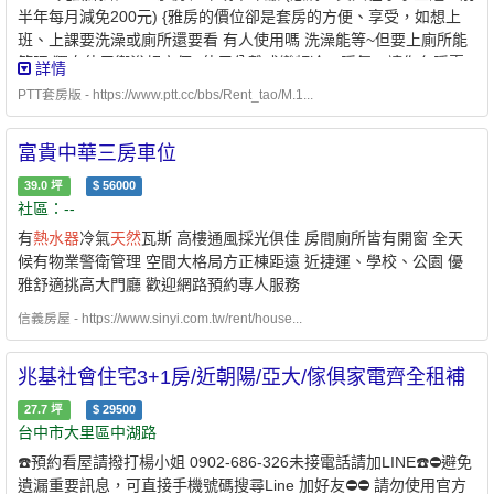
車、交大園區騎車也只要約5分鐘車程， 往返的時間與油錢就不知
半年每月減免200元) {雅房的價位卻是套房的方便、享受，如想上
省多少了 讀書到半夜，想吃個宵夜，下樓走個兩步就有了! 位於市
班、上課要洗澡或廁所還要看 有人使用嗎 洗澡能等~但要上廁所能
區卻沒有市區的喧囂，多好的地方啊~ 7.【家電傢俱只要非人為因素
等嗎 獨自使用衛浴超方便} 使用分離式變頻冷、暖氣，讓你冬暖夏
詳情
損壞都算房東的】【禁養寵物、植物】 0932286639 蔡先生
涼吹起來無負擔~ 入住日期：即日起~(喜歡愛乾淨、無吸菸的你前
PTT套房版 - https://www.ptt.cc/bbs/Rent_tao/M.1...
來入住) 押 金：兩個月租金 公共設施：洗衣機、RO逆滲透冰溫熱飲
水機、吸塵器、100M光纖網路(有頻寬管理)....等 格局坪數：約4坪
富貴中華三房車位
參考圖片: https://www.flickr.com/photos/200805286@N03 備 註：
1.重新整理清大夜市旁，生活機能超方便，適合單身學生、上班
39.0
坪
$
56000
族， 2.有對外窗、採光一級棒~晚上安靜不吵雜，附近有清大夜市、
社區：--
便利商店、85度C、 電腦賣場、大潤發、愛買、B&Q、公園、郵
有
熱水器
冷氣
天然
瓦斯 高樓通風採光俱佳 房間廁所皆有開窗 全天
局、公家機關...等 旁有免費園區接駁車 3.月租4800包水、瓦斯、公
候有物業警衛管理 空間大格局方正棟距遠 近捷運、學校、公園 優
共用電、附免費中華電信100M光纖網路(有頻寬管理)，附家電 、
雅舒適挑高大門廳 歡迎網路預約專人服務
傢俱、 分離式變頻冷暖氣、木質地板、洗衣機(免投幣式洗衣機)，
電費依獨 立電表計。 4. 洗澡使用
天然
瓦斯
熱水器
，而非耗電且冬
信義房屋 - https://www.sinyi.com.tw/rent/house...
天不夠熱的 電
熱水器
、或洗熱水澡被限 制水量的 儲熱 式電
熱水
器
。 5. 24H錄影設備保障住戶安全。 6.本址位於清大夜市旁，到清
兆基社會住宅3+1房/近朝陽/亞大/傢俱家電齊全租補
大根本不需騎車、交大園區騎車也只要約5分鐘車程， 往返的時間
與油錢就不知省多少了 讀書到半夜，想吃個宵夜，下樓走個兩步就
27.7
坪
$
29500
台中市大里區中湖路
有了! 位於市區卻沒有市區的喧囂，多好的地方啊~ 7.【家電傢俱只
要非人為因素損壞都算房東的】【禁養寵物、植物】 0932286639
☎️預約看屋請撥打楊小姐 0902-686-326未接電話請加LINE☎️⛔️避免
蔡先生
遺漏重要訊息，可直接手機號碼搜尋Line 加好友⛔️⛔️ 請勿使用官方