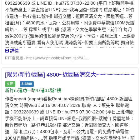
0932286639 或 LINE ID : hui775 07:30~22:00 (平日上班時間手機
傢俱、 分離式變頻冷暖氣、木質地板、洗衣機(免投幣式洗衣機)，
不能帶身上，請直接留LINE訊息~我再回復~感謝!!) 房屋地址：新竹
電費依獨 立電表計。 4. 洗澡使用
天然
瓦斯
熱水器
，而非耗電且冬
市建功一路47巷11號4樓 鄰近交通：近園區清交大、國道客運…等
天不夠熱的 電
熱水器
、或洗熱水澡被限 制水量的 儲熱 式電
熱水
租金(月)：4800包水、瓦斯、公共用電、附免費中華電信100M光纖
器
。 5. 24H錄影設備保障住戶安全。 6.本址位於清大夜市旁，到清
網路、....等 房租年或半年繳 (憑清、交大在學學生證，前半年每月
大根本不需騎車、交大園區騎車也只要約5分鐘車程， 往返的時間
減免200元) {雅房的價位卻是套房的方便、享受，如想上班、上課要
與油錢就不知省多少了 讀書到半夜，想吃個宵夜，下樓走個兩步就
洗澡或廁所還要 看有人使用嗎 洗澡能等~但要上廁所能等嗎 獨自使
有了! 位於市區卻沒有市區的喧囂，多好的地方啊~ 7.【家電傢俱只
用衛浴超方便} 使用分離式變頻冷、暖氣，讓你冬暖夏涼吹起來無負
詳情
要非人為因素損壞都算房東的】【禁養寵物、植物】 0932286639
擔~ 入住日期：即日起~(喜歡愛乾淨、無吸菸的你前來入住) 押 金：
蔡先生
PTT套房版 - https://www.ptt.cc/bbs/Rent_tao/M.1...
兩個月租金 公共設施：洗衣機、RO逆滲透冰溫熱飲水機、吸塵
器、100M光纖網路(有頻寬管理)....等 格局坪數：約4坪 參考圖片:
[限男/新竹/園區] 4800~近園區清交大~~~~~~~~~~~
https://www.flickr.com/photos/200805286@N03 備 註： 1.重新整
理清大夜市旁，生活機能超方便，適合單身學生、上班族， 2.有對
4
坪
$
4800
外窗、採光一級棒~晚上安靜不吵雜，附近有清大夜市、便利商店、
新竹市建功一路47巷11號4樓
85度C、 電腦賣場、大潤發、愛買、B&Q、公園、郵局、公家機
作者appatt (appatt)看板Rent_tao標題[男/新竹/園區] 4800~近園區
關...等 旁有免費園區接駁車 3.月租4800包水、瓦斯、公共用電、附
清交大 時間Wed Jul 15 06:48:07 2026 聯 絡 人：蔡先生 聯絡電
免費中華電信100M光纖網路(有頻寬管理)，附家電 、 傢俱、 分離
話：0932286639 或 LINE ID : hui775 07:30~22:00 (平日上班時間
式變頻冷暖氣、木質地板、洗衣機(免投幣式洗衣機)，電費依獨 立
手機不能帶身上，請直接留LINE訊息~我再回復~感謝!!) 房屋地址：
電表計。 4. 洗澡使用
天然
瓦斯
熱水器
，而非耗電且冬天不夠熱的
新竹市建功一路47巷11號4樓 鄰近交通：近園區清交大、國道客
電
熱水器
、或洗熱水澡被限 制水量的 儲熱 式電
熱水器
。 5. 24H錄
運…等 租金(月)：4800包水、瓦斯、公共用電、附免費中華電信
影設備保障住戶安全。 6.本址位於清大夜市旁，到清大根本不需騎
100M光纖網路、....等 房租年或半年繳 (憑清、交大在學學生證，前