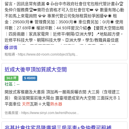
留言，因訊息常有遺漏 ⛔️ 👍台中市政府社會住宅包租代管計畫👍🏆
免仲介服務費🏆👑需符合資格才可入住社會住宅👑 💎 數量有限心動
不如馬上來電詢問 💎💎 專業代管公司免除租賃紛爭困擾💎◉ 租
金：29500/月◉ 管理費另加：3500/月◉ 車位費另加：0/月◉ 使用
坪數：27.69坪◉ 權狀坪數：44.93坪屋況介紹🏠【優質大空間出租
｜四房兩廳｜家具家電齊｜近修平/朝陽/亞洲大學】📍地點超方便，
近修平科技大學、朝陽科技大學、亞洲大學，學生/教職員最佳選
擇！🔹 格局：四房兩廳兩衛🔹 空間寬敞，適合家庭、室友合租🔹
詳情
家具家電齊全，拎包即可入住（含冷氣、冰箱、廚具、洗衣機、床
租租通 - https://www.dd-room.com/object/3pfq...
組、衣櫃、桌椅、電視、網路、第四台、
熱水器
、
天然
瓦斯等）🔹
採光良好、通風佳，居住舒適🔹 附近生活機能完善，超商、餐廳、
近成大後甲頂加質感大空間
公車站一應俱全🔹 社區安靜安全，機械車位上層，停車方便 - 可開
伙、禁養寵物、禁止祭祀、禁釘牆面、室內禁菸 -🌟可協助申請300
34.0
坪
$
45000
億元中央擴大租金補貼🌟⭐️兆基屋管 x 凱基銀行⭐️業界首例跨業合作
社區：--
繳房租可刷卡自動扣繳 -方便、安全的支付方式-* 每個月房租可以自
開放式客餐廳及大書房 頂加再一層兩房曬衣間 大三房（含增建三
動扣繳，不怕又忘記* 利用刷卡繳納房租，快速建立個人信用* 妥善
房） 衛浴皆開窗前後大陽台 露臺增建成室內大空間 三面採光Ｂ１
的靈活運用現金，培養記帳好習慣 申請資格：（1）申請人年滿十
平面車位
天然
瓦斯＋大電
熱水器
八歲之中華民國國民。（2）申請人及其配偶(含分戶配偶)、 申請人
戶籍內直系親屬(以下簡稱家庭成員)之財產狀況應符合下列條件：
信義房屋 - https://www.sinyi.com.tw/rent/house...
（3）於台中、彰化、南投均無自有住宅。（4）人均所得未超過
56,270元/月。（5）動產限額437萬、不動產限額560萬。（6）申
兆基社會住宅昌隆廣場三房平車+免仲費可租補