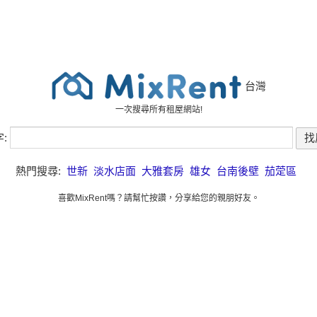
台灣
一次搜尋所有租屋網站!
字:
熱門搜尋:
世新
淡水店面
大雅套房
雄女
台南後壁
茄萣區
喜歡MixRent嗎？請幫忙按讚，分享給您的親朋好友。