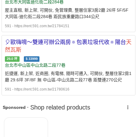
台北市大同區迪化街二段284巷
屋主直租, 新上架, 可開伙, 免管理費, 整層住家3房2廳 26坪 5F/5F
大同區-迪化街二段284巷 距民族重慶路口344公尺
591 - https://rent.591.com.tw/21784151
🎈歐嗨唷～雙連可辦公兩房🔅包裹垃圾代收🔅陽台
天
然瓦斯
29.0
坪
$
33999
台北市中山區中山北路二段77巷
近捷運, 新上架, 近商圈, 有電梯, 隨時可遷入, 可開伙, 整層住家2房1
廳 29.6坪 3F/8F 無 中山區-中山北路二段77巷 距雙連270公尺
591 - https://rent.591.com.tw/21780616