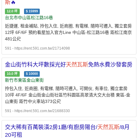
斯
🔥
12.0
坪
$
15999
台北市中山區松江路16巷
近捷運, 租金補貼, 拎包入住, 近商圈, 有電梯, 隨時可遷入, 獨立套房
12坪 6F/6F 預約看屋加入官方Line 中山區-松江路16巷 距松江南京
481公尺
591 - https://rent.591.com.tw/21714098
金山街竹科大坪數採光好
天然瓦斯
免熱水費沙發套房
10.0
坪
$
10000
新竹市東區金山東街
拎包入住, 近商圈, 有電梯, 隨時可遷入, 可開伙, 有車位, 獨立套房
10坪 4F/6F 金山街金山街社區竹科園區高翠清大交大台積 東區-金
山東街 距竹中火車站373公尺
591 - https://rent.591.com.tw/21688330
交大稀有百萬裝潢2房1廳/有廚房陽台/
天然瓦斯
/8月
20可租