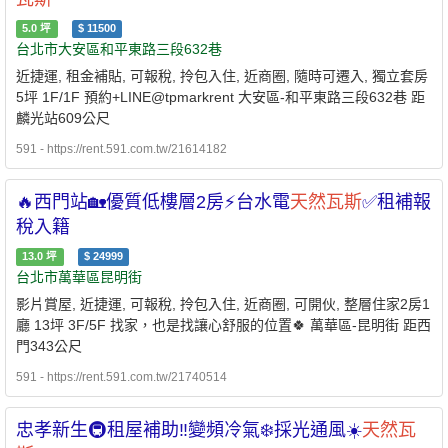
5.0
坪
$
11500
台北市大安區和平東路三段632巷
近捷運, 租金補貼, 可報稅, 拎包入住, 近商圈, 隨時可遷入, 獨立套房
5坪 1F/1F 預約+LINE@tpmarkrent 大安區-和平東路三段632巷 距
麟光站609公尺
591 - https://rent.591.com.tw/21614182
🔥西門站🏡優質低樓層2房⚡台水電
天然瓦斯
✅租補報
稅入籍
13.0
坪
$
24999
台北市萬華區昆明街
影片賞屋, 近捷運, 可報稅, 拎包入住, 近商圈, 可開伙, 整層住家2房1
廳 13坪 3F/5F 找家，也是找讓心舒服的位置🍀 萬華區-昆明街 距西
門343公尺
591 - https://rent.591.com.tw/21740514
忠孝新生🚇租屋補助‼️變頻冷氣❄️採光通風☀️
天然瓦