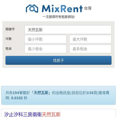
台灣
一次搜尋所有租屋網站!
關鍵字
坪數
租金
共有
154
筆關於「
天然瓦斯
」的出租訊息(目前位於
1/16
頁)搜尋費
時:
0.0102
秒
汐止汐科三房兩衛
天然瓦斯