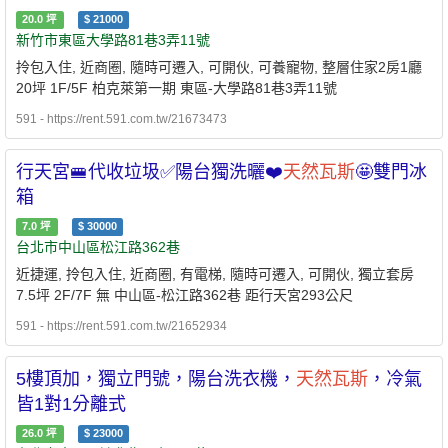
20.0
坪
$
21000
新竹市東區大學路81巷3弄11號
拎包入住, 近商圈, 隨時可遷入, 可開伙, 可養寵物, 整層住家2房1廳
20坪 1F/5F 柏克萊第一期 東區-大學路81巷3弄11號
591 - https://rent.591.com.tw/21673473
行天宮🚝代收垃圾✅陽台獨洗曬❤️
天然瓦斯
🤩雙門冰
箱
7.0
坪
$
30000
台北市中山區松江路362巷
近捷運, 拎包入住, 近商圈, 有電梯, 隨時可遷入, 可開伙, 獨立套房
7.5坪 2F/7F 無 中山區-松江路362巷 距行天宮293公尺
591 - https://rent.591.com.tw/21652934
5樓頂加，獨立門號，陽台洗衣機，
天然瓦斯
，冷氣
皆1對1分離式
26.0
坪
$
23000