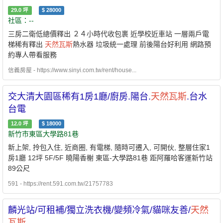
29.0
坪
$
28000
社區：--
三房二衛低總價釋出 ２４小時代收包裹 近學校近車站 一層兩戶電
梯稀有釋出
天然瓦斯
熱水器 垃圾統一處理 前後陽台好利用 網路預
約專人帶看服務
信義房屋 - https://www.sinyi.com.tw/rent/house...
交大清大園區稀有1房1廳/廚房.陽台.
天然瓦斯
.台水
台電
12.0
坪
$
18000
新竹市東區大學路81巷
新上架, 拎包入住, 近商圈, 有電梯, 隨時可遷入, 可開伙, 整層住家1
房1廳 12坪 5F/5F 曉陽香榭 東區-大學路81巷 距阿羅哈客運新竹站
89公尺
591 - https://rent.591.com.tw/21757783
麟光站/可租補/獨立洗衣機/變頻冷氣/貓咪友善/
天然
瓦斯