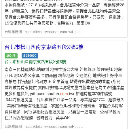
本物件編號 : 2718 )裕達房屋 - 台北租賃仲介第一品牌 . 專業經營28
年 . 經驗最久 . 業界口碑最佳裕達房屋 - 掌握台北出租物件最齊全 .
掌握台北房客資料最多 . 同行爭相配合裕達房屋 - 只要您一通電話 .
15位優秀同仁共同為您服務 . 省時省力 . 萬事OK
台灣租屋網 - https://detail.twhouses.com.tw/Hous...
台北市松山區南京東路五段X號6樓
100
坪
$
330000
台北市松山區南京東路五段X號6樓
南京三民捷運站出站即到 地標性辦公大樓 外觀氣派 管理嚴謹 地段
非凡 附OA辦公家具 金融商圈 精華地段 交通便利 地點絕佳 好停車
高樓層 採光極佳 格局方正 企業首選 難得釋出歡迎預約看屋 (所刊
載坪數為房東提供 實際坪數需以現場丈量或謄本登記為主)裕達房屋
更多租屋資訊 ydhouse.soufun.
com
.tw( 裕達房屋本物件編號
:3447)裕達房屋 - 台北租賃仲介第一品牌 . 專業經營27年 . 經驗最久
. 業界口碑最佳裕達房屋 - 掌握台北出租物件最齊全 . 掌握台北房客
資料最多 . 同行爭相配合裕達房屋 - 只要您一通電話 . 公司15位同
仁共同為您服務 . 省時省力 . 萬事OK
台灣租屋網 - https://detail.twhouses.com.tw/Hous...