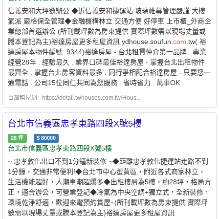
信義安和大坪數辦公 ◆近信義安和捷運站 玻璃帷幕管理嚴謹 大樓
氣派 嚴格保全管理◆金融機構林立 交通方便 好停車 上市櫃_外商企
業總部首選辦公 (所刊載坪數為房東提供 實際坪數需以現場丈量或
謄本登記為主)裕達房屋更多租屋資訊 ydhouse.soufun.
com
.tw( 裕
達房屋本物件編號 :9344)裕達房屋 - 台北租賃仲介第一品牌 . 專業
經營28年 . 經驗最久 . 業界口碑最佳裕達房屋 - 掌握台北出租物件
最齊全 . 掌握台北房客資料最多 . 同行爭相配合裕達房屋 - 只要您一
通電話 . 公司15位同仁共同為您服務 . 省時省力 . 萬事OK
台灣租屋網 - https://detail.twhouses.com.tw/Hous...
台北市信義區忠孝東路四段X號5樓
28
坪
$
80000
台北市信義區忠孝東路四段X號5樓
~ 忠孝敦化出口不到1分鐘新裝修 ~◆距離忠孝敦化捷運站走路不到
1分鐘，交通非常便利!◆台北市中心蛋黃區，附近各式商家林立，
生活機能超好，人潮車潮超爆多◆出租樓層為5樓，約28坪，格局方
正，適合辦公，可營業登記◆冷氣為中央空調+獨立式，全新裝修，
環境乾淨舒適，歡迎來電預約賞屋~(所刊載坪數為房東提供 實際坪
數需以現場丈量或謄本登記為主)裕達房屋更多租屋資訊