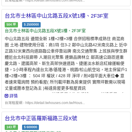
台灣租屋網 - https://detail.twhouses.com.tw/Hous...
台北市士林區中山北路五段X號1樓、2F3F室
504
坪
$
2500000
台北市士林區中山北路五段X號1樓、2F3F室
中山北路五段 邊間全新 1樓+2樓+3樓 合併招租標準成熟住 商混商
圈 土地-建物使用分區：商1特 住3-2 鄰中山北路42米南北路上 近中
正路32米東西向道路臨公車停靠站牌 南北交通聚集 上班族與學生群
體近台北科技廊帶 人潮目光聚集 連鎖品牌林立 鄰高速公路匝道重
慶北路、建國高架、新生高架快速道路、捷運淡水新店紅線運輸便
捷，1小時車程內達台北港/基隆港、桃園/松山航空站，地主保留戶1
樓+2樓+3樓 ： 504 坪 權狀 / 428 坪 淨坪 / 附4個平面大車位◆ 意
者速來電詢問 預約看屋( 所刊載坪數為房東提供 實際坪數需以現場
丈量或謄本登記為主 )裕達房屋更多租屋資訊
ydhouse.soufun.
com
.tw (裕達房屋本物件編號:2412)裕達房屋 - 台
詳情
北租賃仲介第一品牌 .專業經營28年 . 經驗最久 .業界口碑最佳 裕達
台灣租屋網 - https://detail.twhouses.com.tw/Hous...
房屋 - 掌握台北出租物件最齊全 . 掌握台北房客資料最多 .同行爭相
配合裕達房屋 - 只要您一通電話 . 公司15位同仁共同為您服務 . 省
台北市中正區羅斯福路三段X號
時省力 . 萬事OK
143
坪
$
600000