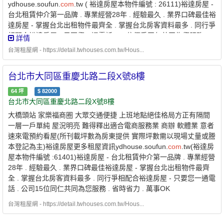
ydhouse.soufun.
com
.tw ( 裕達房屋本物件編號 : 26111)裕達房屋 -
台北租賃仲介第一品牌 . 專業經營28年 . 經驗最久 . 業界口碑最佳裕
達房屋 - 掌握台北出租物件最齊全 . 掌握台北房客資料最多 . 同行爭
相配合裕達房屋 - 只要您一通電話 . 15位優秀同仁共同為您服務 .
詳情
省時省力 . 萬事OK
台灣租屋網 - https://detail.twhouses.com.tw/Hous...
台北市大同區重慶北路二段X號8樓
64
坪
$
82000
台北市大同區重慶北路二段X號8樓
大橋頭站 家樂福商圈 大眾交通便捷 上班地點絕佳格局方正有隔間
一層一戶單純 屋況明亮 難得釋出適合電商服務業 商辦 軟體業 意者
速來電預約看屋(所刊載坪數為房東提供 實際坪數需以現場丈量或謄
本登記為主)裕達房屋更多租屋資訊ydhouse.soufun.
com
.tw(裕達房
屋本物件編號 :61401)裕達房屋 - 台北租賃仲介第一品牌 . 專業經營
28年 . 經驗最久 . 業界口碑最佳裕達房屋 - 掌握台北出租物件最齊
全 . 掌握台北房客資料最多 . 同行爭相配合裕達房屋 - 只要您一通電
話 . 公司15位同仁共同為您服務 . 省時省力 . 萬事OK
台灣租屋網 - https://detail.twhouses.com.tw/Hous...