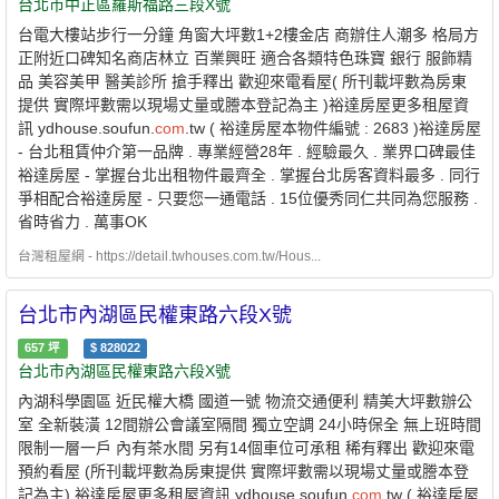
台北市中正區羅斯福路三段X號
台電大樓站步行一分鐘 角窗大坪數1+2樓金店 商辦住人潮多 格局方
正附近口碑知名商店林立 百業興旺 適合各類特色珠寶 銀行 服飾精
品 美容美甲 醫美診所 搶手釋出 歡迎來電看屋( 所刊載坪數為房東
提供 實際坪數需以現場丈量或謄本登記為主 )裕達房屋更多租屋資
訊 ydhouse.soufun.
com
.tw ( 裕達房屋本物件編號 : 2683 )裕達房屋
- 台北租賃仲介第一品牌 . 專業經營28年 . 經驗最久 . 業界口碑最佳
裕達房屋 - 掌握台北出租物件最齊全 . 掌握台北房客資料最多 . 同行
爭相配合裕達房屋 - 只要您一通電話 . 15位優秀同仁共同為您服務 .
省時省力 . 萬事OK
台灣租屋網 - https://detail.twhouses.com.tw/Hous...
台北市內湖區民權東路六段X號
657
坪
$
828022
台北市內湖區民權東路六段X號
內湖科學園區 近民權大橋 國道一號 物流交通便利 精美大坪數辦公
室 全新裝潢 12間辦公會議室隔間 獨立空調 24小時保全 無上班時間
限制一層一戶 內有茶水間 另有14個車位可承租 稀有釋出 歡迎來電
預約看屋 (所刊載坪數為房東提供 實際坪數需以現場丈量或謄本登
記為主) 裕達房屋更多租屋資訊 ydhouse.soufun.
com
.tw ( 裕達房屋