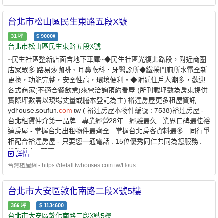
台北市松山區民生東路五段X號
31
坪
$
90000
台北市松山區民生東路五段X號
~民生社區整新店面含地下車庫~◆民生社區光復北路段，附近商圈
店家眾多:路易莎咖啡、耳鼻喉科、牙醫診所◆鐵捲門廁所水電全新
更換，功能完整，安全性高，環境便利。◆附近住戶人潮多，歡迎
各式商家(不適合餐飲業)來電洽詢預約看屋 (所刊載坪數為房東提供
實際坪數需以現場丈量或謄本登記為主) 裕達房屋更多租屋資訊
ydhouse.soufun.
com
.tw ( 裕達房屋本物件編號 : 7538)裕達房屋 -
台北租賃仲介第一品牌 . 專業經營28年 . 經驗最久 . 業界口碑最佳裕
達房屋 - 掌握台北出租物件最齊全 . 掌握台北房客資料最多 . 同行爭
相配合裕達房屋 - 只要您一通電話 . 15位優秀同仁共同為您服務 .
省時省力 . 萬事OK
詳情
台灣租屋網 - https://detail.twhouses.com.tw/Hous...
台北市大安區敦化南路二段X號5樓
366
坪
$
1134600
台北市大安區敦化南路二段X號5樓