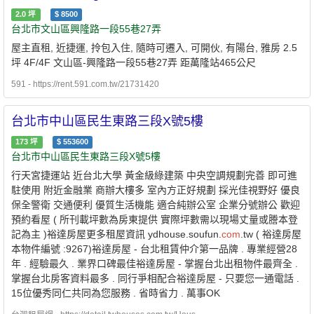
2.0
坪
$
8500
台北市文山區興隆路一段55巷27弄
屋主直租, 近捷運, 拎包入住, 隨時可遷入, 可開伙, 有陽台, 雅房 2.5
坪 4F/4F 文山區-興隆路一段55巷27弄 距萬隆站465公尺
591 - https://rent.591.com.tw/21731420
台北市中山區民生東路三段X號5樓
173
坪
$
553600
台北市中山區民生東路三段X號5樓
行天宮捷運站 近台北大學 黃金級綠建築 中央空調規劃完善 即可進
駐使用 附近金融業 商辦大樓多 室內方正好規劃 採光佳視野好 優良
保全警衛 交通便利 優質生活機能 適合純辦公室 企業分號辦公 歡迎
預約看屋 ( 所刊載坪數為房東提供 實際坪數需以現場丈量或謄本登
記為主 )裕達房屋更多租屋資訊 ydhouse.soufun.
com
.tw ( 裕達房屋
本物件編號 :9267)裕達房屋 - 台北租賃仲介第一品牌 . 專業經營28
年 . 經驗最久 . 業界口碑最佳裕達房屋 - 掌握台北出租物件最齊全 .
掌握台北房客資料最多 . 同行爭相配合裕達房屋 - 只要您一通電話 .
15位優秀同仁共同為您服務 . 省時省力 . 萬事OK