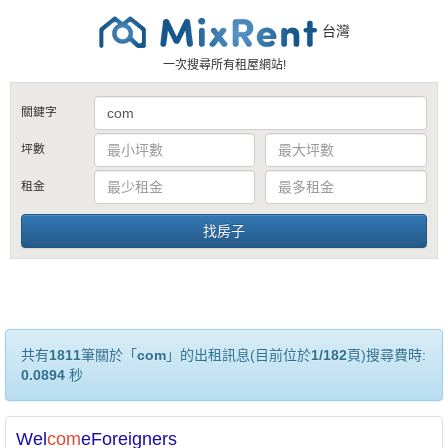
台灣
一次搜尋所有租屋網站!
關鍵字
坪數
租金
共有
1811
筆關於「
com
」的出租訊息(目前位於
1/182
頁)搜尋費時:
0.0894
秒
Wel
com
eForeigners