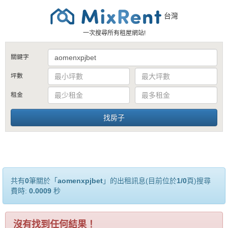
台灣
一次搜尋所有租屋網站!
關鍵字
坪數
租金
共有
0
筆關於「
aomenxpjbet
」的出租訊息(目前位於
1/0
頁)搜尋
費時:
0.0009
秒
沒有找到任何結果！