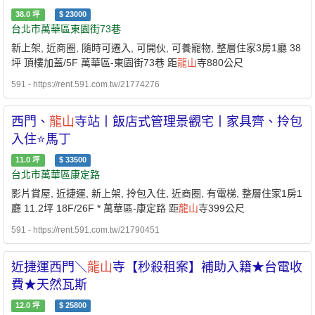
38.0
坪
$
23000
台北市萬華區東園街73巷
新上架, 近商圈, 隨時可遷入, 可開伙, 可養寵物, 整層住家3房1廳 38
坪 頂樓加蓋/5F 萬華區-東園街73巷 距
龍山
寺880公尺
591 - https://rent.591.com.tw/21774276
西門、
龍山
寺站丨飯店式管理景觀宅丨家具齊、拎包
入住⭐馬丁
11.0
坪
$
33500
台北市萬華區康定路
影片賞屋, 近捷運, 新上架, 拎包入住, 近商圈, 有電梯, 整層住家1房1
廳 11.2坪 18F/26F * 萬華區-康定路 距
龍山
寺399公尺
591 - https://rent.591.com.tw/21790451
近捷運西門＼
龍山
寺【秒殺租案】補助入籍★台電收
費★天然瓦斯
12.0
坪
$
25800