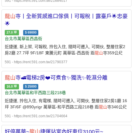
591 - https://rent.591.com.tw/21684017
龍山
寺丨全新質感進口傢俱丨可報稅丨露臺戶🌟忠豪
🌟
27.0
坪
$
69000
台北市萬華區西昌街
近捷運, 新上架, 可報稅, 拎包入住, 隨時可遷入, 可開伙, 整層住家2
房2廳 27.7坪 9F/18F 東騰元町 萬華區-西昌街 距
龍山
寺359公尺
591 - https://rent.591.com.tw/21790377
龍山
寺🚅電梯2房❤️可煮食✨獨洗✨乾濕分離
16.0
坪
$
25000
台北市萬華區和平西路三段218巷
近捷運, 拎包入住, 有電梯, 隨時可遷入, 可開伙, 整層住家2房1廳 16
坪 3F/6F @890yrigr 萬華區-和平西路三段218巷 距
龍山
寺346公尺
591 - https://rent.591.com.tw/21704664
好停萬華~
龍山
捷運站室內好車位3100元~