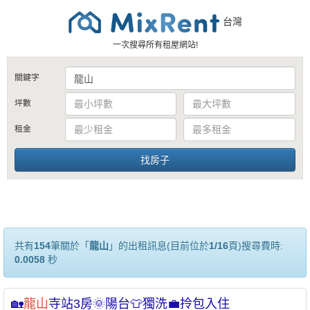
台灣
一次搜尋所有租屋網站!
關鍵字
坪數
租金
共有
154
筆關於「
龍山
」的出租訊息(目前位於
1/16
頁)搜尋費時:
0.0058
秒
🏡
龍山
寺站3房🌞陽台👕獨洗💼拎包入住