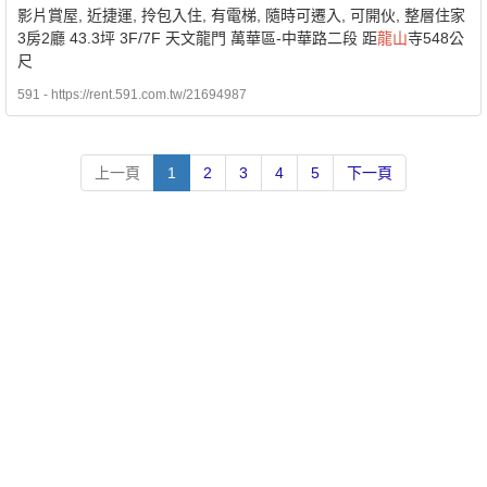
影片賞屋, 近捷運, 拎包入住, 有電梯, 隨時可遷入, 可開伙, 整層住家
3房2廳 43.3坪 3F/7F 天文龍門 萬華區-中華路二段 距
龍山
寺548公
尺
591 - https://rent.591.com.tw/21694987
上一頁
1
2
3
4
5
下一頁