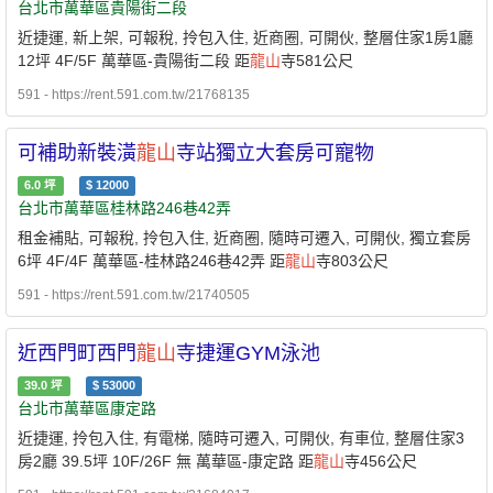
台北市萬華區貴陽街二段
近捷運, 新上架, 可報稅, 拎包入住, 近商圈, 可開伙, 整層住家1房1廳
12坪 4F/5F 萬華區-貴陽街二段 距
龍山
寺581公尺
591 - https://rent.591.com.tw/21768135
可補助新裝潢
龍山
寺站獨立大套房可寵物
6.0
坪
$
12000
台北市萬華區桂林路246巷42弄
租金補貼, 可報稅, 拎包入住, 近商圈, 隨時可遷入, 可開伙, 獨立套房
6坪 4F/4F 萬華區-桂林路246巷42弄 距
龍山
寺803公尺
591 - https://rent.591.com.tw/21740505
近西門町西門
龍山
寺捷運GYM泳池
39.0
坪
$
53000
台北市萬華區康定路
近捷運, 拎包入住, 有電梯, 隨時可遷入, 可開伙, 有車位, 整層住家3
房2廳 39.5坪 10F/26F 無 萬華區-康定路 距
龍山
寺456公尺