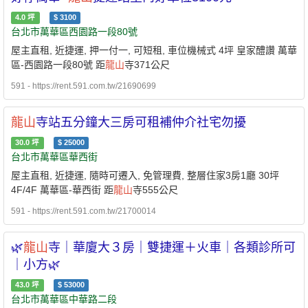
4.0
坪
$
3100
台北市萬華區西園路一段80號
屋主直租, 近捷運, 押一付一, 可短租, 車位機械式 4坪 皇家醴讚 萬華
區-西園路一段80號 距
龍山
寺371公尺
591 - https://rent.591.com.tw/21690699
龍山
寺站五分鐘大三房可租補仲介社宅勿擾
30.0
坪
$
25000
台北市萬華區華西街
屋主直租, 近捷運, 隨時可遷入, 免管理費, 整層住家3房1廳 30坪
4F/4F 萬華區-華西街 距
龍山
寺555公尺
591 - https://rent.591.com.tw/21700014
🌿
龍山
寺｜華廈大３房｜雙捷運＋火車｜各類診所可
｜小方🌿
43.0
坪
$
53000
台北市萬華區中華路二段