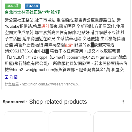
28.40
坪
$
42000
台北市士林區社正路**巷*號*樓
近公車社正路站.社子市場站.重陽橋站.葫東近公車重慶路口站.近
Youbike租借站.格局
設計
優良.採光明亮.全新粉刷.方正屋況佳.使用
空間大住戶單純.鄰里素質高居住有保障.地點好.巷弄寧靜不吵雜.社
子生活圈.延平商圈近在咫尺.坐落精華地段.交通便捷.生活機能佳隔
音佳.與窗外紛擾隔絕.無障礙空間
設計
.舒適的家█歡迎來電洽
詢:0961173618金小姐█ 帶看不收任何費用，成交才收取服務費
【LINEID】:@727lqqxl【E-mail】:bossmiffy0423@gmail.com鯨魚
租屋(飛行鯨魚有限公司)，所收服務費皆開發票。若未開發票請來信
檢舉hion2.two@gmail.com鯨魚管理部。經查屬實獎金1萬 租屋交
易安全、租屋問題協調、降低租屋糾紛、租屋經驗分享、房東房客
詳情
嚴格篩選，是鯨魚租屋不斷進步的服務，歡迎房東房客委託、詢問
鯨魚租屋 - http://hion.com.tw/tw/search/show.p...