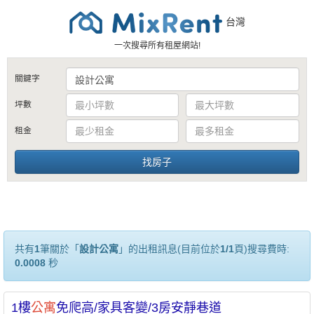
台灣
一次搜尋所有租屋網站!
關鍵字
坪數
租金
共有
1
筆關於「
設計公寓
」的出租訊息(目前位於
1/1
頁)搜尋費時:
0.0008
秒
1樓
公寓
免爬高/家具客變/3房安靜巷道