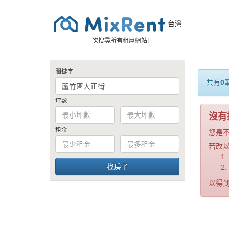
台灣
一次搜尋所有租屋網站!
關鍵字
共有
0
坪數
沒有
租金
您是
若改
以得