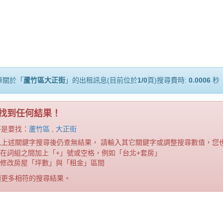
筆關於「
蘆竹區大正街
」的出租訊息(目前位於
1/0
頁)搜尋費時:
0.0006
秒
找到任何結果！
不是要找：
蘆竹區
,
大正街
以上述關鍵字搜尋後仍查無結果， 請輸入其它關鍵字或調整搜尋數值，您
在詞組之間加上「+」號或空格，例如「台北+套房」
修改房屋「坪數」與「租金」區間
到更多相符的搜尋結果。