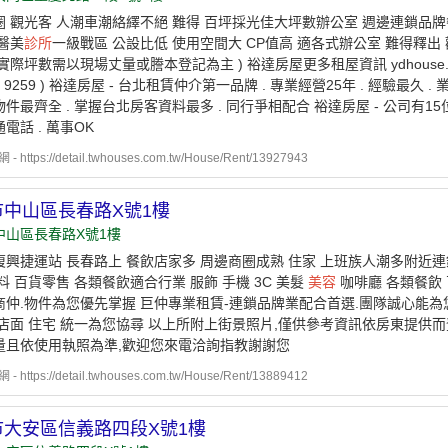
圈 觀光客 人潮車潮絡繹不絕 難得 百坪採光佳大坪數辦公室 週邊連鎖品牌
醫美
診所
一級戰區 公設比低 使用空間大 CP值高 適各式辦公室 難得釋出
實際坪數需以現場丈量或謄本登記為主 ) 裕達房屋更多租屋資訊 ydhouse.sou
: 9259 ) 裕達房屋 - 台北租賃仲介第一品牌 . 專業經營25年 . 經驗最久 
件最齊全 . 掌握台北房客資料最多 . 同行爭相配合 裕達房屋 - 公司有15位
電話 . 萬事OK
https://detail.twhouses.com.tw/House/Rent/13927943
市中山區長春路X號1樓
中山區長春路X號1樓
復興捷運站 長春路上 餐飲店家多 周邊商圈成熟 住家 上班族人潮多附近連
料 百貨零售 各類餐飲適合行業 服飾 手機 3C 美髮
美容
咖啡廳 各類餐飲
商仲.物件為您優先掌握 巨仲專業租賃-連鎖品牌業配合首選.團隊誠心能為
 店面 住宅 統一為您協尋 以上所附上街景照片,僅供參考資訊依房東提供
量且依使用執照為準,歡迎您來電洽詢指教謝謝您
https://detail.twhouses.com.tw/House/Rent/13889412
市大安區信義路四段X號1樓