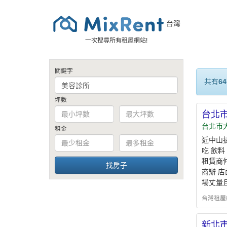
台灣
一次搜尋所有租屋網站!
關鍵字
共有
64
坪數
台北
台北市
租金
近中山
吃 飲料
租賃商
商辦 
場丈量
台灣租屋網 - 
新北