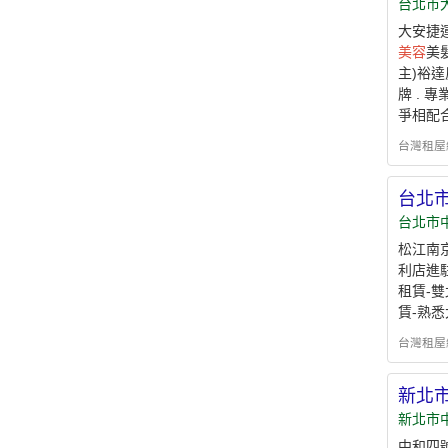
台北市
大安捷
美容
美
主)裕達
牌 . 
爭相配合
台灣租屋網 - 
台北
台北市
松江南
利店進
租賃-
賃-熟悉
台灣租屋網 - 
新北
新北市
中和四