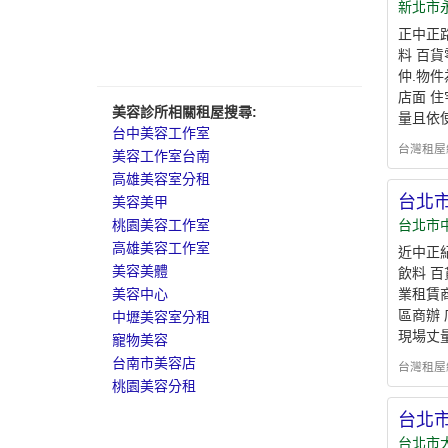
新北市
正中正
料 百貨
仲.物
店面 
美容診所相關租屋搜尋:
量且依
台中美容工作室
台灣租屋網 - 
美容工作室台南
高雄美容室分租
台北
美容美甲
台北市
桃園美容工作室
高雄美容工作室
近中正
美容美體
飲料 百
業租賃
美容中心
區商辦
中壢美容室分租
現場丈
寵物美容
台南市美容店
台灣租屋網 - 
桃園美容分租
台北
台北市