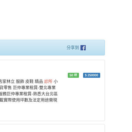
分享到
50
坪
$
250000
家林立 服飾 皮鞋 精品
診所
小
貨零售 巨仲專業租賃-雙北專業
服務巨仲專業租賃-熟悉大台北區
登載實際使用坪數及法定用途需現