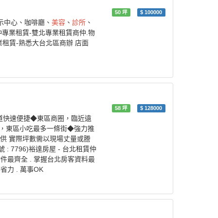
50
坪
$
100000
展示中心、咖啡廳、
美容
、
診所
、
仲專業租賃-雙北專業租賃商仲.物
租賃-熟悉大台北區商辦 店面
58
坪
$
128000
道快速便捷◆東區商圈，臨近遠
米，東區小吃最多一條街◆強力推
提供 實際坪數需以現場丈量或謄
 : 7796)裕達房屋 - 台北租賃仲
租物件最齊全 . 掌握台北房客資料最
省力 . 萬事OK