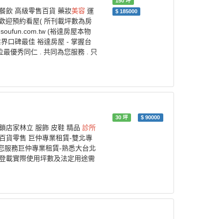
150
坪
餐飲 高級零售百貨 藥妝
美容
運
$
185000
 歡迎預約看屋( 所刊載坪數為房
fun.com.tw (裕達房屋本物
. 業界口碑最佳 裕達房屋 - 掌握台
最優秀同仁 . 共同為您服務 . 只
30
坪
$
90000
鎖店家林立 服飾 皮鞋 精品
診所
 百貨零售 巨仲專業租賃-雙北專
您服務巨仲專業租賃-熟悉大台北
而登載實際使用坪數及法定用途需