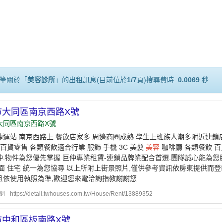
筆關於「
美容診所
」的出租訊息(目前位於
1/7
頁)搜尋費時:
0.0069
秒
市大同區南京西路X號
大同區南京西路X號
捷運站 南京西路上 餐飲店家多 周邊商圈成熟 學生上班族人潮多附近連鎖店
 百貨零售 各類餐飲適合行業 服飾 手機 3C 美髮
美容
咖啡廳 各類餐飲 百
仲.物件為您優先掌握 巨仲專業租賃-連鎖品牌業配合首選.團隊誠心能為您
店面 住宅 統一為您協尋 以上所附上街景照片,僅供參考資訊依房東提供而
且依使用執照為準,歡迎您來電洽詢指教謝謝您
https://detail.twhouses.com.tw/House/Rent/13889352
市中和區板南路X號