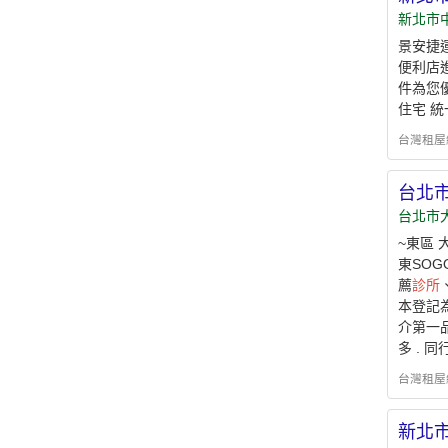
新北市
景安捷
便利店
件為您
住宅 
台灣租屋網 - 
台北
台北市
~東區
東SO
薦
診所
本登記為主
介第一品
多 . 
台灣租屋網 - 
新北