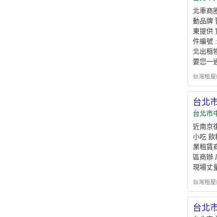
北車商
動品牌 
東提供 
件編號 
北出租物
要您一通
台灣租屋網 - 
台北
台北市
近南京
小吃 飲
業租賃
區商辦
現場丈
台灣租屋網 - 
台北