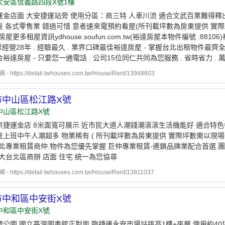
大安區信義路四段X號1樓
運金店面 大安捷運站旁 使用分區：商三特 人車川流 適合文武百業難得釋
髮 各式零售業 錯過可惜 意者速來電預約看屋(所刊載坪數為房東提供 實
房屋更多租屋資訊ydhouse.soufun.com.tw(裕達房屋本物件編號 :881
專業經營28年 . 經驗最久 . 業界口碑最佳裕達房屋 - 掌握台北出租物件最齊全
裕達房屋 - 只要您一通電話 . 公司15位同仁共同為您服務 . 省時省力 . 
https://detail.twhouses.com.tw/House/Rent/13948603
市中山區松江路X號
中山區松江路X號
京捷運金店 8米面寬可展示 近市民大道人潮錢潮滾滾生活機能好 適合特
駐上班中午人潮超多 物業稀有 ( 所刊載坪數為房東提供 實際坪數需以現場
雙北專業租賃商仲.物件為您優先掌握 巨仲專業租賃-連鎖品牌業配合首選.
大台北區商辦 店面 住宅 統一為您協尋
https://detail.twhouses.com.tw/House/Rent/13911037
市中和區中安街X號
中和區中安街X號
號公園 國立臺灣圖書館正對面 臨捷運永安市場站挑高1樓+夾層 使用約40