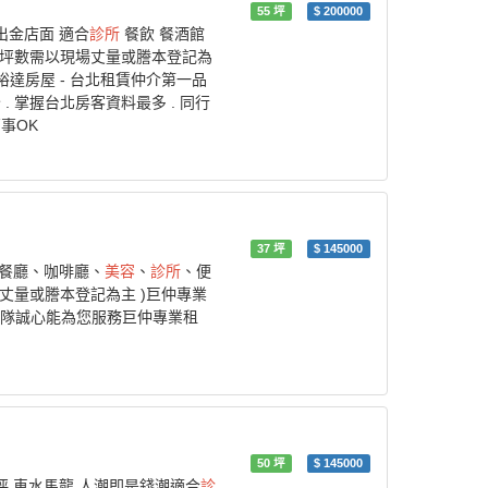
55
坪
$
200000
出金店面 適合
診所
餐飲 餐酒館
際坪數需以現場丈量或謄本登記為
06)裕達房屋 - 台北租賃仲介第一品
 . 掌握台北房客資料最多 . 同行
萬事OK
37
坪
$
145000
色餐廳、咖啡廳、
美容
、
診所
、便
丈量或謄本登記為主 )巨仲專業
團隊誠心能為您服務巨仲專業租
50
坪
$
145000
坪 車水馬龍 人潮即是錢潮適合
診