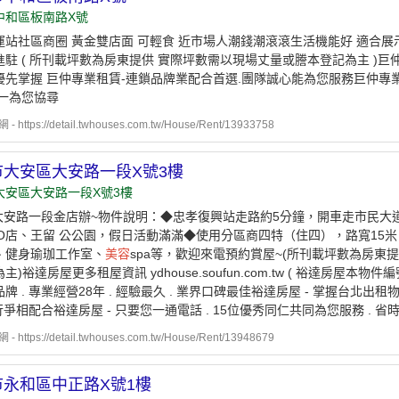
中和區板南路X號
運站社區商圈 黃金雙店面 可輕食 近市場人潮錢潮滾滾生活機能好 適合
進駐 ( 所刊載坪數為房東提供 實際坪數需以現場丈量或謄本登記為主 )巨
優先掌握 巨仲專業租賃-連鎖品牌業配合首選.團隊誠心能為您服務巨仲專業
統一為您協尋
https://detail.twhouses.com.tw/House/Rent/13933758
市大安區大安路一段X號3樓
大安區大安路一段X號3樓
 大安路一段金店辦~物件說明：◆忠孝復興站走路約5分鐘，開車走市民大
GO店、王留 公公園，假日活動滿滿◆使用分區商四特（住四），路寬15
、健身瑜珈工作室、
美容
spa等，歡迎來電預約賞屋~(所刊載坪數為房東
)裕達房屋更多租屋資訊 ydhouse.soufun.com.tw ( 裕達房屋本物件編號
牌 . 專業經營28年 . 經驗最久 . 業界口碑最佳裕達房屋 - 掌握台北出
同行爭相配合裕達房屋 - 只要您一通電話 . 15位優秀同仁共同為您服務 . 省時
https://detail.twhouses.com.tw/House/Rent/13948679
市永和區中正路X號1樓