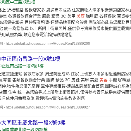
永和區中正路X號1樓
路上 近福和路 餐飲店家多 周邊商圈成熟 住家購物人潮多附近連鎖店家林立
零售 各類餐飲適合行業 服飾 精品 3C 美甲
美容
咖啡廳 各類餐飲 百貨零
件為您優先掌握 巨仲專業租賃-連鎖品牌業配合首選.團隊誠心能為您服務巨
住宅 統一為您協尋 以上所附上街景照片,僅供參考資訊依房東提供而登載
使用執照為準,歡迎您來電洽詢指教謝謝您
https://detail.twhouses.com.tw/House/Rent/13889200
市中正區南昌路一段X號1樓
中正區南昌路一段X號1樓
紀念堂捷運站 餐飲店家多 周邊商圈成熟 住家 上班族人潮多附近連鎖店家林
貨零售 各類餐飲適合行業 服飾 精品 3C 皮鞋 美甲 美髮
美容
手機 咖啡廳
商仲.物件為您優先掌握 巨仲專業租賃-連鎖品牌業配合首選.團隊誠心能為
 店面 住宅 統一為您協尋以上所附上街景照片,僅供參考資訊依房東提供
量且依使用執照為準,歡迎您來電洽詢指教謝謝您
https://detail.twhouses.com.tw/House/Rent/13889027
市大同區重慶北路一段X號9樓
大同區重慶北路一段X號9樓