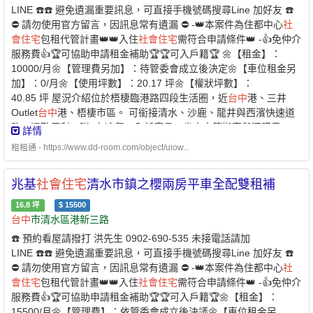
LINE ☎️☎️ 避免遺漏重要訊息，可直接手機號碼搜尋Line 加好友 ☎️
全的支付方式-* 每個月房租可以自動扣繳，不怕又忘記* 利用刷卡繳
⛔️ 請勿使用官方留言，因訊息常有遺漏 ⛔️ -👑本案件為住都中心
社
納房租，快速建立個人信用* 妥善的靈活運用現金，培養記帳好習慣
會
住宅
包租代管計畫👑👑入住
社會
住宅
需符合申請條件👑 -👍免仲介
- 創造公平的租屋環境 企業
社會
責任、實現居住正義提供安全安心
服務費👍🏆可協助申請租金補助🏆🏆可入戶籍🏆 🌼【租金】：
的租屋居住環境 代租、代管、裝潢修繕、包租 本公司專職租屋管理
10000/月🌼【管理費另加】：待管委會成立後決定🌼【車位租金另
非一般房仲租屋找專業是房東房客最大保障歡迎提供需求為您配對
加】：0/月🌼【使用坪數】：20.17 坪🌼【權狀坪數】：
優質物件【經紀業／租賃
住宅
服務業】【兆基屋管股份有限公司
台
40.85 坪 屋況介紹位於梧棲臨港路四段生活圈，近
台中
港、三井
中
分公司】📌地址：
台中
市北區三民路三段132號1樓📌經紀人：許
Outlet
台中
港、梧棲市區。 可銜接清水、沙鹿、龍井與西濱快速道
舜傑(114)高市字第01724號 附近有便利商店、傳統市場、百貨公
路，通勤便利。附3台冷氣、全新廚具，省去大筆搬家與添購費
司、公園綠地、學校、醫療機構。
詳情
用。 ☆ 可開伙☆ 可寵物☆ 禁拜拜☆ 禁釘釘子 ☆室內禁菸 ☆💎 優
租租通 - https://www.dd-room.com/object/uiow...
質房東，正在找尋愛惜房子的好房客 💎🌟 可協助申請300億元中央
擴大租金補貼 🌟 -社宅承租人-申請條件說明：✅家庭成員 ￭ 申請
兆基
社會
住宅
清水市鎮之櫻兩房平車全配雙租補
人 ￭ 申請人的配偶 ￭ 申請人及其配偶戶籍內的直系親屬 ￭ 申請人
的配偶之戶籍內的直系親屬1. 年齡限制：申請人須為年滿 18 歲以
16.8
坪
$
15500
上之中華民國國民2. 家庭成員定義：本人 + 配偶 + 戶籍內直系親屬
台中
市清水區港新三路
✅家庭年所得及財產限額 ￭ 家庭年所得低於 134萬元以下 ￭ 每人每
☎️ 預約看屋請撥打 洪先生 0902-690-535 未接電話請加
月平均所得低於 57,509 元以下 ￭ 申請自建、自購
住宅
貸款利息補
LINE ☎️☎️ 避免遺漏重要訊息，可直接手機號碼搜尋Line 加好友 ☎️
貼者動產限額：471 萬元以下 ￭ 不動產限額：579 萬元✅無自有
住
⛔️ 請勿使用官方留言，因訊息常有遺漏 ⛔️ -👑本案件為住都中心
社
宅
（房屋） ￭ 申請人及家庭成員在臺中市、彰化縣、南投縣均無自
會
住宅
包租代管計畫👑👑入住
社會
住宅
需符合申請條件👑 -👍免仲介
有
住宅
￭ 或個別持有面積未滿 40 平方公尺✅於本市無承租本市公
服務費👍🏆可協助申請租金補助🏆🏆可入戶籍🏆🌼【租金】：
營
住宅
或
社會
住宅
✅且未同時享有政府租金補貼 -⭐️ 兆基屋管 x 凱基
15500/月🌼【管理費】：依管委會成立後決議🌼【車位租金另