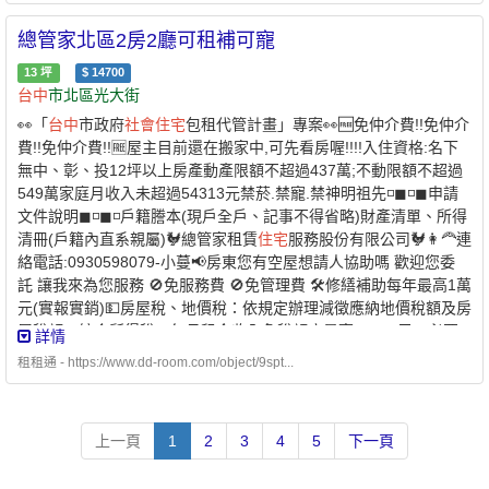
📍 【周遭環境｜機能爆棚、超便利】美食購物一把抓： 走路或騎車
總管家北區2房2廳可租補可寵
就到天津路服飾商圈與北平路美食街！全聯、家樂福超市跟傳統市
場都在旁邊，下班採買超輕鬆！交通出行好方便： 鄰近天津路、北
13
坪
$
14700
屯路等幹道，要搭公車或去捷運站都超快速，通勤無壓力！學區綠
台中
市北區光大街
地通通有： 鄰近賴厝國小、立人國中小；休閒時間走去山西公園、
👀「
台中
市政府
社會
住宅
包租代管計畫」專案👀🆓免仲介費!!免仲介
民俗公園散步遛狗超順手！💖 這麼高CP值的舒適大四房，錯過可
費!!免仲介費!!🆓屋主目前還在搬家中,可先看房喔!!!!入住資格:名下
惜！快來預約看房吧～ ☆ 可開伙☆ 可寵物☆ 可拜拜☆ 禁釘釘子 ☆
無中、彰、投12坪以上房產動產限額不超過437萬;不動限額不超過
室內禁菸 ☆💎 優質房東，正在找尋愛惜房子的好房客 💎🌟 可協助
549萬家庭月收入未超過54313元禁菸.禁寵.禁神明祖先◽◼◽◼申請
申請300億元中央擴大租金補貼 🌟 -社宅承租人-申請條件說明：✅
文件說明◼◽◼◽戶籍謄本(現戶全戶、記事不得省略)財產清單、所得
家庭成員 ￭ 申請人 ￭ 申請人的配偶 ￭ 申請人及其配偶戶籍內的直
清冊(戶籍內直系親屬)🐓總管家租賃
住宅
服務股份有限公司🐓👩‍🦰連
系親屬 ￭ 申請人的配偶之戶籍內的直系親屬1. 年齡限制：申請人須
絡電話:0930598079-小蔓📢房東您有空屋想請人協助嗎 歡迎您委
為年滿 18 歲以上之中華民國國民2. 家庭成員定義：本人 + 配
託 讓我來為您服務 🚫免服務費 🚫免管理費 🛠修繕補助每年最高1萬
偶 + 戶籍內直系親屬✅家庭年所得及財產限額 ￭ 家庭年所得低
元(實報實銷)💵房屋稅、地價稅：依規定辦理減徵應納地價稅額及房
於 134萬元以下 ￭ 每人每月平均所得低於 57,509 元以下 ￭ 申請自
屋稅額💵綜合所得稅：每月租金收入免稅額度最高15000元，必要
詳情
建、自購
住宅
貸款利息補貼者動產限額：471 萬元以下 ￭ 不動產限
費用減除額為60%🧙‍♂️公證費補助最高3000元專業管理,讓房東輕鬆收
額：579 萬元✅無自有
租租通 - https://www.dd-room.com/object/9spt...
住宅
（房屋） ￭ 申請人及家庭成員在臺中
租,無需支付任何費用,即可申請加入租賃
住宅
服務登字第(107)中市
市、彰化縣、南投縣均無自有
住宅
￭ 或個別持有面積未滿 40 平方
租登字第0002(換證)不動產經紀人:中市經紀字第01416號 張玉玲不
公尺✅於本市無承租本市公營
住宅
或
社會
住宅
✅且未同時享有政府租
動產經紀營業員:(107)登字第328753號租賃
住宅
管理人員:(109)登
金補貼 -⭐️ 兆基屋管 x 凱基銀行⭐️業界首例跨業合作 繳房租可刷卡自
上一頁
1
2
3
4
5
下一頁
字第007335號附近有公園綠地。附近有百貨公司、公園綠地、學
動扣繳 -方便、安全的支付方式-* 每個月房租可以自動扣繳，
校、夜市。
不怕又忘記* 利用刷卡繳納房租，快速建立個人信用* 妥善的靈活運