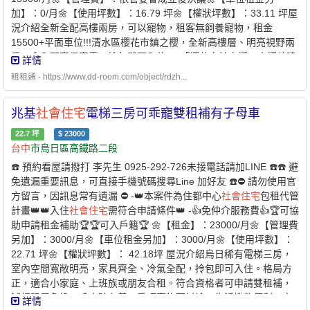
銀行⭐️業界首例跨業合作 繳房租可刷卡自動扣繳 -方便、安全
加】：0/月🌼【使用坪數】：16.79 坪🌼【權狀坪數】：33.11 坪屋
的支付方式-* 每個月房租可以自動扣繳，不怕又忘記* 利用刷卡繳納
況介紹全新全配高樓兩房，可以寵物，租客無飼養寵物，租金
房租，快速建立個人信用* 妥善的靈活運用現金，培養記帳好習慣 -
15500+平面車位!!!清水區櫻花市鎮之櫻，全新高樓層、明亮視野兩
創造公平的租屋環境 企業
社會
責任、實現居住正義提供安全安心的
房，含全配家俱家電，拎包即可入住.....「櫻花市鎮之櫻」由櫻花建
詳情
租屋居住環境 代租、代管、裝潢修繕、包租 本公司專職租屋管理非
設投資興建，基地面積1820.84坪，樓層規劃1幢4棟地上15層、地
一般房仲租屋找專業是房東房客最大保障歡迎提供需求為您配對優
租租通 - https://www.dd-room.com/object/rdzh...
下4層建築，共455戶住家，6戶店面，屬大型社區，停車位為坡道
質物件【經紀業／租賃
住宅
服務業】【兆基屋管股份有限公司
台中
平面式465個，車位配比1:1.01，公設比33~34%，公設項目有接待
分公司】📌地址：
台中
市北區三民路三段132號1樓📌經紀人：許舜
兆基
社會
住宅
電梯三房可乖寵雙租補有子母車
大廳、中庭花園、交誼廳、閱覽室、健身房、兒童遊戲區、瑜珈教
傑(114)高市字第01724號 附近有便利商店、百貨公司、公園綠地、
室、廚藝教室、琴房、拳擊室、家教室、娛樂室。地理位置「櫻花
22.7
坪
$
23000
學校。
市鎮之櫻」位
台中
市清水區港新三路、港埠路三段口，
台中
港特定
台中
市烏日區高鐵路二段
區市鎮中心東側，鄰近梧棲與清水舊市區，離
台中
港與三井outlet不
☎️ 預約看屋請撥打 李先生 0925-292-726未接電話請加LINE ☎️☎️ 避
遠。交通機能車行約3分鐘可到61快速道路清水交流道，車行約
免遺漏重要訊息，可直接手機號碼搜尋Line 加好友 ☎️⛔️ 請勿使用官
9~10分鐘可到清水火車站與國道3號沙鹿交流道。生活機能學校：
方留言，因訊息常有遺漏 ⛔️ -👑本案件為住都中心
社會
住宅
包租代管
步行約9分鐘可到學區槺榔國小，車行約6分鐘可到學區清水國中。
計畫👑👑入住
社會
住宅
需符合申請條件👑 -👍免仲介服務費👍🏆可協
商業：車行約3~4分鐘可到全聯(清水鰲峰店)與梧棲第一市場，車行
助申請租金補助🏆🏆可入戶籍🏆 🌼【租金】：23000/月🌼【管理費
約9分鐘可到三井outlet(
台中
港)。 休閒：步行約9分鐘可到頂魚寮公
另加】：3000/月🌼【車位租金另加】：3000/月🌼【使用坪數】：
園，車行約3分鐘可到頂寮里文化廣場。☆ 可開伙☆ 可養寵物☆ 禁
22.71 坪🌼【權狀坪數】： 42.18坪 屋況介紹烏日稀有電梯三房，
拜拜☆ 禁釘釘子 ☆室內禁菸 ☆💎 優質房東，正在找尋愛惜房子的
室內空間寬敞明亮，家具齊全、冷氣全配，拎包即可入住。格局方
好房客 💎🌟可協助申請300億元中央擴大租金補貼🌟 -社宅承租人-
正，適合小家庭、上班族或朋友合租。符合資格者可申請雙租補，
申請條件說明：✅家庭成員￭ 申請人￭ 申請人的配偶￭ 申請人及其配
減輕租屋負擔。毛小孩友善，乖巧寵物可討論。生活機能便利，交
詳情
偶戶籍內的直系親屬￭ 申請人的配偶之戶籍內的直系親屬1. 年齡限