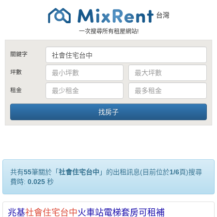
台灣
一次搜尋所有租屋網站!
關鍵字
坪數
租金
共有
55
筆關於「
社會住宅台中
」的出租訊息(目前位於
1/6
頁)搜尋
費時:
0.025
秒
兆基
社會
住宅
台中
火車站電梯套房可租補