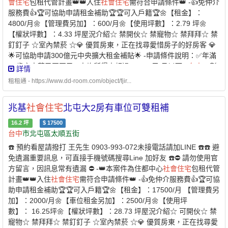
會
住宅
包租代管計畫👑👑入住
社會
住宅
需符合申請條件👑 -👍免仲介
付方式-* 每個月房租可以自動扣繳，不怕又忘記* 利用刷卡繳納房
服務費👍🏆可協助申請租金補助🏆🏆可入戶籍🏆🌼【租金】：
租，快速建立個人信用* 妥善的靈活運用現金，培養記帳好習慣 - 創
4800/月🌼【管理費另加】：600/月🌼【使用坪數】：2.79 坪🌼
造公平的租屋環境 企業
社會
責任、實現居住正義提供安全安心的租
【權狀坪數】：4.33 坪屋況介紹☆ 禁開伙☆ 禁寵物☆ 禁拜拜☆ 禁
屋居住環境 代租、代管、裝潢修繕、包租 本公司專職租屋管理非一
釘釘子 ☆室內禁菸 ☆💎 優質房東，正在找尋愛惜房子的好房客 💎
般房仲租屋找專業是房東房客最大保障歡迎提供需求為您配對優質
🌟可協助申請300億元中央擴大租金補貼🌟 -申請條件說明：✅年滿
物件【經紀業／租賃
住宅
服務業】【兆基屋管股份有限公司
台中
分
18歲之中華民國國民✅人均所得未超過56,270元/月以下✅
台中
、彰
詳情
公司】📌地址：
台中
市北區三民路三段132號1樓📌經紀人：許舜傑
化、南投無有
住宅
✅於本市無承租本市公營
住宅
或
社會
住宅
✅且未同
(114)高市字第01724號 附近有便利商店。
租租通 - https://www.dd-room.com/object/fjir...
時享有政府租金補貼 -⭐️ 兆基屋管 x 凱基銀行⭐️業界首例跨業合作 繳
房租可刷卡自動扣繳 -方便、安全的支付方式-* 每個月房租可
兆基
社會
住宅
北屯大2房有車位可雙租補
以自動扣繳，不怕又忘記* 利用刷卡繳納房租，快速建立個人信用
* 妥善的靈活運用現金，培養記帳好習慣 - 創造公平的租屋環境 企
16.2
坪
$
17500
業
社會
責任、實現居住正義提供安全安心的租屋居住環境 代租、代
台中
市北屯區太順五街
管、裝潢修繕、包租 本公司專職租屋管理非一般房仲租屋找專業是
☎️ 預約看屋請撥打 王先生 0903-993-072未接電話請加LINE ☎️☎️ 避
房東房客最大保障歡迎提供需求為您配對優質物件【經紀業／租賃
免遺漏重要訊息，可直接手機號碼搜尋Line 加好友 ☎️⛔️ 請勿使用官
住宅
服務業】【兆基屋管股份有限公司
台中
分公司】📌地址：
台中
方留言，因訊息常有遺漏 ⛔️ -👑本案件為住都中心
社會
住宅
包租代管
市北區三民路三段132號1樓📌經紀人：許舜傑(114)高市字第01724
計畫👑👑入住
社會
住宅
需符合申請條件👑 -👍免仲介服務費👍🏆可協
號附近有便利商店、傳統市場、百貨公司、公園綠地、學校、醫療
助申請租金補助🏆🏆可入戶籍🏆🌼【租金】：17500/月 【管理費另
機構。
加】：2000/月🌼【車位租金另加】：2500/月🌼【使用坪
數】： 16.25坪🌼【權狀坪數】：28.73 坪屋況介紹☆ 可開伙☆ 禁
寵物☆ 禁拜拜☆ 禁釘釘子 ☆室內禁菸 ☆💎 優質房東，正在找尋愛