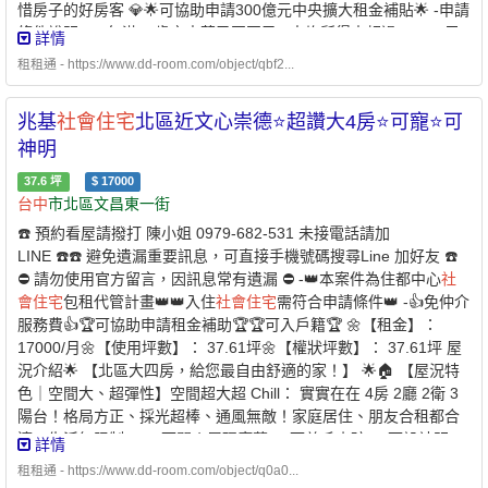
惜房子的好房客 💎🌟可協助申請300億元中央擴大租金補貼🌟 -申請
條件說明：✅年滿18歲之中華民國國民✅人均所得未超過56,270元/
詳情
月以下✅
台中
、彰化、南投無有
住宅
✅於本市無承租本市公營
住宅
或
租租通 - https://www.dd-room.com/object/qbf2...
社會
住宅
✅且未同時享有政府租金補貼 -⭐️ 兆基屋管 x 凱基銀行⭐️業
界首例跨業合作 繳房租可刷卡自動扣繳 -方便、安全的支付方
兆基
社會
住宅
北區近文心崇德⭐超讚大4房⭐可寵⭐可
式-* 每個月房租可以自動扣繳，不怕又忘記* 利用刷卡繳納房租，快
速建立個人信用* 妥善的靈活運用現金，培養記帳好習慣 - 創造公平
神明
的租屋環境 企業
社會
責任、實現居住正義提供安全安心的租屋居住
37.6
坪
$
17000
環境 代租、代管、裝潢修繕、包租 本公司專職租屋管理非一般房仲
台中
市北區文昌東一街
租屋找專業是房東房客最大保障歡迎提供需求為您配對優質物件
☎️ 預約看屋請撥打 陳小姐 0979-682-531 未接電話請加
【經紀業／租賃
住宅
服務業】【兆基屋管股份有限公司
台中
分公
LINE ☎️☎️ 避免遺漏重要訊息，可直接手機號碼搜尋Line 加好友 ☎️
司】📌地址：
台中
市北區三民路三段132號1樓📌經紀人：許舜傑
⛔️ 請勿使用官方留言，因訊息常有遺漏 ⛔️ -👑本案件為住都中心
社
(114)高市字第01724號附近有便利商店、傳統市場、百貨公司、公
會
住宅
包租代管計畫👑👑入住
社會
住宅
需符合申請條件👑 -👍免仲介
園綠地、學校、醫療機構。
服務費👍🏆可協助申請租金補助🏆🏆可入戶籍🏆 🌼【租金】：
17000/月🌼【使用坪數】： 37.61坪🌼【權狀坪數】： 37.61坪 屋
況介紹🌟 【北區大四房，給您最自由舒適的家！】 🌟🏠 【屋況特
色｜空間大、超彈性】空間超大超 Chill： 實實在在 4房 2廳 2衛 3
陽台！格局方正、採光超棒、通風無敵！家庭居住、朋友合租都合
適～生活無限制： ✅ 可開火展現廚藝 ✅ 可養毛小孩 ✅ 可設神明
詳情
桌！給您百分百自由的居家生活！省錢最划算： 水電瓦斯都是台
租租通 - https://www.dd-room.com/object/q0a0...
水、台電、天然氣憑帳單自繳，用多少繳多少，荷包不縮水！