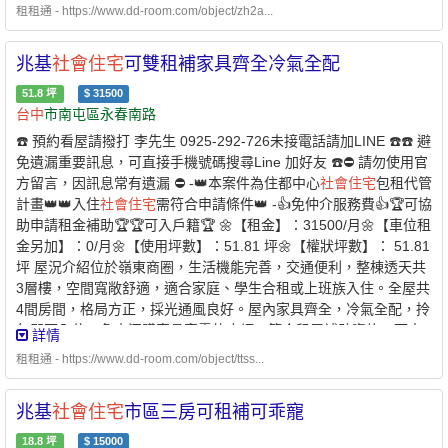
通往返輕鬆，是兼顧舒適與便利的優質選擇 ☆ 可開伙☆ 可寵物☆
制：申請人須為年滿 18 歲以上之中華民國國民2. 家庭成員定義：
租租通 - https://www.dd-room.com/object/zh2a...
禁拜拜☆ 禁釘釘子 ☆室內禁菸 ☆💎 優質房東，正在找尋愛惜房子
本人 + 配偶 + 戶籍內直系親屬✅家庭年所得及財產限額￭ 家庭年所
的好房客 💎🌟 可協助申請300億元中央擴大租金補貼 🌟 -社宅承租
得低於 135萬 元以下￭ 每人每月平均所得低於 56,270 元以下￭ 申請
兆基
社會
住宅
可雙租補家具齊全冷氣全配
人-申請條件說明：✅家庭成員 ￭ 申請人 ￭ 申請人的配偶 ￭ 申請人
自建、自購
住宅
貸款利息補貼者動產限額：479 萬元以下￭ 不動產
及其配偶戶籍內的直系親屬 ￭ 申請人的配偶之戶籍內的直系親屬
51.8
坪
$
31500
限額：560 萬元✅無自有
住宅
（房屋）￭ 申請人及家庭成員在臺中
1. 年齡限制：申請人須為年滿 18 歲以上之中華民國國民2. 家庭成
台中
市南屯區永春南路
市、彰化縣、南投縣均無自有
住宅
￭ 或個別持有面積未滿 40 平方公
員定義：本人 + 配偶 + 戶籍內直系親屬✅家庭年所得及財產限
尺✅於本市無承租本市公營
住宅
或
社會
住宅
✅且未同時享有政府租金
☎️ 預約看屋請撥打 李先生 0925-292-726未接電話請加LINE ☎️☎️ 避
額 ￭ 家庭年所得低於 134萬元以下 ￭ 每人每月平均所得低
補貼 -⭐️ 兆基屋管 x 凱基銀行⭐️業界首例跨業合作 繳房租可刷卡自動
免遺漏重要訊息，可直接手機號碼搜尋Line 加好友 ☎️⛔️ 請勿使用官
於 57,509 元以下 ￭ 申請自建、自購
住宅
貸款利息補貼者動產限
扣繳-方便、安全的支付方式-* 每個月房租可以自動扣繳，不怕又忘
方留言，因訊息常有遺漏 ⛔️ -👑本案件為住都中心
社會
住宅
包租代管
額：471 萬元以下 ￭ 不動產限額：579 萬元✅無自有
住宅
（房
記* 利用刷卡繳納房租，快速建立個人信用* 妥善的靈活運用現金，
計畫👑👑入住
社會
住宅
需符合申請條件👑 -👍免仲介服務費👍🏆可協
屋） ￭ 申請人及家庭成員在臺中市、彰化縣、南投縣均無自有
住
培養記帳好習慣 - 創造公平的租屋環境 企業
社會
責任、實現居住正
助申請租金補助🏆🏆可入戶籍🏆 🌼【租金】：31500/月🌼【車位租
宅
￭ 或個別持有面積未滿 40 平方公尺✅於本市無承租本市公營
住
義提供安全安心的租屋居住環境 代租、代管、裝潢修繕、包租 本公
金另加】：0/月🌼【使用坪數】：51.81 坪🌼【權狀坪數】： 51.81
宅
或
社會
住宅
✅且未同時享有政府租金補貼 -⭐️ 兆基屋管 x 凱基銀行
司專職租屋管理非一般房仲租屋找專業是房東房客最大保障歡迎提
坪 屋況介紹位於嶺東商圈，生活機能完善，交通便利，整棟透天共
⭐️業界首例跨業合作 繳房租可刷卡自動扣繳 -方便、安全的支
供需求為您配對優質物件【經紀業／租賃
住宅
服務業】【兆基屋管
3層樓，空間寬敞舒適，適合家庭、學生合租或上班族入住。全屋共
付方式-* 每個月房租可以自動扣繳，不怕又忘記* 利用刷卡繳納房
股份有限公司
台中
分公司】📌地址：
台中
市北區三民路三段132號1
4間房間，格局方正，採光通風良好。屋內家具齊全，冷氣全配，拎
租，快速建立個人信用* 妥善的靈活運用現金，培養記帳好習慣 - 創
樓📌經紀人：許舜傑(114)高市字第01724號附近有便利商店、傳統
包即可入住，免去添購家具家電的麻煩。符合租屋補助資格，可申
詳情
造公平的租屋環境 企業
社會
責任、實現居住正義提供安全安心的租
市場、公園綠地、學校。
請雙租補，減輕租屋負擔。鄰近嶺東科技大學、商圈、超商、市場
屋居住環境 代租、代管、裝潢修繕、包租 本公司專職租屋管理非一
租租通 - https://www.dd-room.com/object/ttss...
及公車站，食衣住行皆便利，是自住或合租的理想選擇。歡迎預約
般房仲租屋找專業是房東房客最大保障歡迎提供需求為您配對優質
看屋，優質物件，錯過可惜！ ☆ 可開伙☆ 禁寵物☆ 禁拜拜☆ 禁釘
物件【經紀業／租賃
住宅
服務業】【兆基屋管股份有限公司
台中
分
兆基
社會
住宅
市區三房可租補可乖寵
釘子 ☆室內禁菸 ☆💎 優質房東，正在找尋愛惜房子的好房客 💎
公司】📌地址：
台中
市北區三民路三段132號1樓📌經紀人：許舜傑
🌟 可協助申請300億元中央擴大租金補貼 🌟 -社宅承租人-申請條件
18.8
坪
$
15000
(114)高市字第01724號 附近有便利商店、百貨公司。