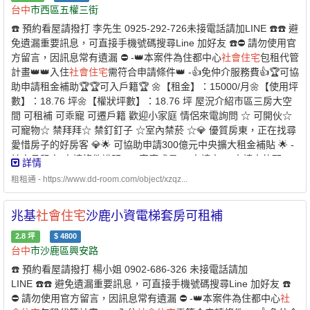
說明：✅家庭成員 ￭ 申請人 ￭ 申請人的配偶 ￭ 申請人及其配偶戶
台中
市西區五權三街
籍內的直系親屬 ￭ 申請人的配偶之戶籍內的直系親屬1. 年齡限制：
☎️ 預約看屋請撥打 李先生 0925-292-726未接電話請加LINE ☎️☎️ 避
申請人須為年滿 18 歲以上之中華民國國民2. 家庭成員定義：本
免遺漏重要訊息，可直接手機號碼搜尋Line 加好友 ☎️⛔️ 請勿使用官
人 + 配偶 + 戶籍內直系親屬✅家庭年所得及財產限額 ￭ 家庭年所得
方留言，因訊息常有遺漏 ⛔️ -👑本案件為住都中心
社會
住宅
包租代管
低於 134萬元以下 ￭ 每人每月平均所得低於 57,509 元以下 ￭ 申請
計畫👑👑入住
社會
住宅
需符合申請條件👑 -👍免仲介服務費👍🏆可協
自建、自購
住宅
貸款利息補貼者動產限額：471 萬元以下 ￭ 不動產
助申請租金補助🏆🏆可入戶籍🏆 🌼【租金】：15000/月🌼【使用坪
限額：579 萬元✅無自有
住宅
（房屋） ￭ 申請人及家庭成員在臺中
數】：18.76 坪🌼【權狀坪數】：18.76 坪 屋況介紹市區三房大空
市、彰化縣、南投縣均無自有
住宅
￭ 或個別持有面積未滿 40 平方
間 可租補 可乖寵 可遷戶籍 歡迎小家庭 情侶來電詢問 ☆ 可開伙☆
公尺✅於本市無承租本市公營
住宅
或
社會
住宅
✅且未同時享有政府租
可寵物☆ 禁拜拜☆ 禁釘釘子 ☆室內禁菸 ☆💎 優質房東，正在找尋
金補貼 -⭐️ 兆基屋管 x 凱基銀行⭐️業界首例跨業合作 繳房租可刷卡自
愛惜房子的好房客 💎🌟 可協助申請300億元中央擴大租金補貼 🌟 -
動扣繳 -方便、安全的支付方式-* 每個月房租可以自動扣繳，
社宅承租人-申請條件說明：✅家庭成員 ￭ 申請人 ￭ 申請人的配
詳情
不怕又忘記* 利用刷卡繳納房租，快速建立個人信用* 妥善的靈活運
偶 ￭ 申請人及其配偶戶籍內的直系親屬 ￭ 申請人的配偶之戶籍內的
用現金，培養記帳好習慣 - 創造公平的租屋環境 企業
租租通 - https://www.dd-room.com/object/xzqz...
社會
責任、實
直系親屬1. 年齡限制：申請人須為年滿 18 歲以上之中華民國國民
現居住正義提供安全安心的租屋居住環境 代租、代管、裝潢修繕、
2. 家庭成員定義：本人 + 配偶 + 戶籍內直系親屬✅家庭年所得及財
包租 本公司專職租屋管理非一般房仲租屋找專業是房東房客最大保
兆基
社會
住宅
沙鹿小資電梯套房可租補
產限額 ￭ 家庭年所得低於 135萬 元以下 ￭ 每人每月平均所得低
障歡迎提供需求為您配對優質物件【經紀業／租賃
住宅
服務業】
於 56,270 元以下 ￭ 申請自建、自購
住宅
貸款利息補貼者動產限
2.8
坪
$
4800
【兆基屋管股份有限公司
台中
分公司】📌地址：
台中
市北區三民路
額：479 萬元以下 ￭ 不動產限額：560 萬元✅無自有
住宅
（房
台中
市沙鹿區興安路
三段132號1樓📌經紀人：許舜傑(114)高市字第01724號 附近有便
屋） ￭ 申請人及家庭成員在臺中市、彰化縣、南投縣均無自有
住
利商店、傳統市場、公園綠地、學校。
☎️ 預約看屋請撥打 楊小姐 0902-686-326 未接電話請加
宅
￭ 或個別持有面積未滿 40 平方公尺✅於本市無承租本市公營
住
LINE ☎️☎️ 避免遺漏重要訊息，可直接手機號碼搜尋Line 加好友 ☎️
宅
或
社會
住宅
✅且未同時享有政府租金補貼 -⭐️ 兆基屋管 x 凱基銀行
⛔️ 請勿使用官方留言，因訊息常有遺漏 ⛔️ -👑本案件為住都中心
社
⭐️業界首例跨業合作 繳房租可刷卡自動扣繳 -方便、安全的支