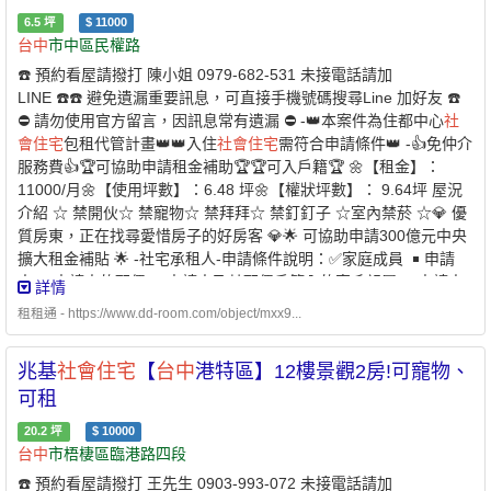
6.5
坪
$
11000
台中
市中區民權路
☎️ 預約看屋請撥打 陳小姐 0979-682-531 未接電話請加
LINE ☎️☎️ 避免遺漏重要訊息，可直接手機號碼搜尋Line 加好友 ☎️
⛔️ 請勿使用官方留言，因訊息常有遺漏 ⛔️ -👑本案件為住都中心
社
會
住宅
包租代管計畫👑👑入住
社會
住宅
需符合申請條件👑 -👍免仲介
服務費👍🏆可協助申請租金補助🏆🏆可入戶籍🏆 🌼【租金】：
11000/月🌼【使用坪數】：6.48 坪🌼【權狀坪數】： 9.64坪 屋況
介紹 ☆ 禁開伙☆ 禁寵物☆ 禁拜拜☆ 禁釘釘子 ☆室內禁菸 ☆💎 優
質房東，正在找尋愛惜房子的好房客 💎🌟 可協助申請300億元中央
擴大租金補貼 🌟 -社宅承租人-申請條件說明：✅家庭成員 ￭ 申請
人 ￭ 申請人的配偶 ￭ 申請人及其配偶戶籍內的直系親屬 ￭ 申請人
詳情
的配偶之戶籍內的直系親屬1. 年齡限制：申請人須為年滿 18 歲以
租租通 - https://www.dd-room.com/object/mxx9...
上之中華民國國民2. 家庭成員定義：本人 + 配偶 + 戶籍內直系親屬
✅家庭年所得及財產限額 ￭ 家庭年所得低於 135萬 元以下 ￭ 每人
兆基
社會
住宅
【
台中
港特區】12樓景觀2房!可寵物、
每月平均所得低於 56,270 元以下 ￭ 申請自建、自購
住宅
貸款利息
補貼者動產限額：479 萬元以下 ￭ 不動產限額：560 萬元✅無自有
可租
住宅
（房屋） ￭ 申請人及家庭成員在臺中市、彰化縣、南投縣均無
20.2
坪
$
10000
自有
住宅
￭ 或個別持有面積未滿 40 平方公尺✅於本市無承租本市
台中
市梧棲區臨港路四段
公營
住宅
或
社會
住宅
✅且未同時享有政府租金補貼 -⭐️ 兆基屋管 x 凱
☎️ 預約看屋請撥打 王先生 0903-993-072 未接電話請加
基銀行⭐️業界首例跨業合作 繳房租可刷卡自動扣繳 -方便、安