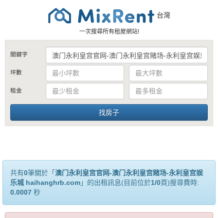
台灣
一次搜尋所有租屋網站!
關鍵字
坪數
租金
共有
0
筆關於「
澳门永利皇宫官网-澳门永利皇宫赌场-永利皇宫娱
乐城 haihanghrb.com
」的出租訊息(目前位於
1/0
頁)搜尋費時:
0.0007
秒