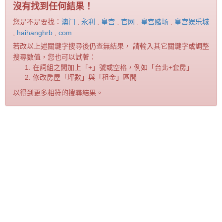
沒有找到任何結果！
您是不是要找：
澳门
,
永利
,
皇宫
,
官网
,
皇宫赌场
,
皇宫娱乐城
,
haihanghrb
,
com
若改以上述關鍵字搜尋後仍查無結果， 請輸入其它關鍵字或調整
搜尋數值，您也可以試著：
在詞組之間加上「+」號或空格，例如「台北+套房」
修改房屋「坪數」與「租金」區間
以得到更多相符的搜尋結果。