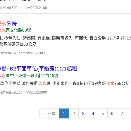
ps://rent.591.com.tw/21742106
淡水
套房
淡水
區文化路63號
, 拎包入住, 近商圈, 有電梯, 隨時可遷入, 可開伙, 獨立套房 12.7坪 7F/1
(客船碼頭)188公尺
ps://rent.591.com.tw/21670021
揚~B2平面車位(車道旁)11/1起租
淡水
區中正東路一段3巷14弄19號
 車位平面式 3坪 海揚
淡水
區-中正東路一段3巷14弄19號 距
淡水
755公尺
ps://rent.591.com.tw/21622090
上一頁
1
2
3
4
5
6
7