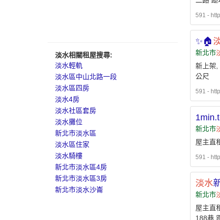
二路 距
591 - htt
✨️🏠
新北市
淡水相關租屋搜尋:
淡水輕軌
新上架, 
公尺
淡水區中山北路一段
淡水區四房
591 - htt
淡水4房
淡水社區套房
1min.
淡水攤位
新北市
新北市淡水區
屋主直租
淡水區住家
淡水騎樓
591 - ht
新北市淡水區4房
新北市淡水區3房
淡水
新北市淡水沙崙
新北市
屋主直租
188巷