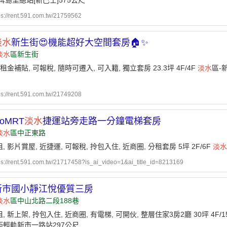
埤島里總站[新巴士]575公尺
ps://rent.591.com.tw/21759562
淡水
新生街😍機能超好大空間套房🏠✨️
淡水
區新生街
租金補貼, 可報稅, 隨時可遷入, 可入籍, 獨立套房 23.3坪 4F/4F
淡水
區-
ps://rent.591.com.tw/21749208
toMRT
淡水
捷運站旁走路一分鐘電梯套房
淡水
區中正東路
, 影片賞屋, 近捷運, 可報稅, 拎包入住, 近商圈, 分租套房 5坪 2F/6F
淡水
tps://rent.591.com.tw/21717458?is_ai_video=1&ai_title_id=8213169
新巿國小靜江悅優質三房
淡水
區中山北路二段188巷
, 新上架, 拎包入住, 近商圈, 有電梯, 可開伙, 整層住家3房2廳 30坪 4F/
 距輕軌新市一路站297公尺