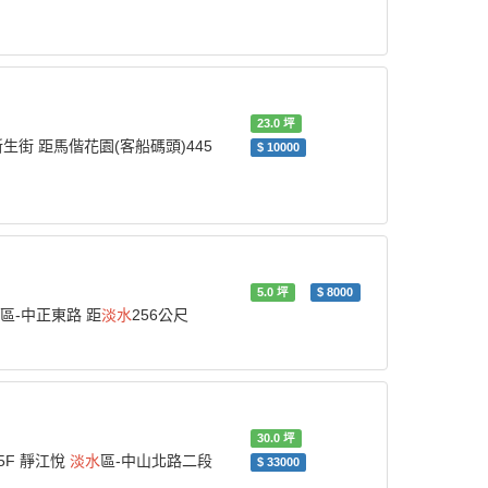
23.0
坪
新生街 距馬偕花園(客船碼頭)445
$
10000
5.0
坪
$
8000
區-中正東路 距
淡水
256公尺
30.0
坪
15F 靜江悅
淡水
區-中山北路二段
$
33000