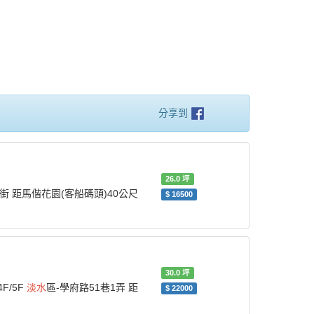
分享到
26.0
坪
街 距馬偕花園(客船碼頭)40公尺
$
16500
30.0
坪
F/5F
淡水
區-學府路51巷1弄 距
$
22000