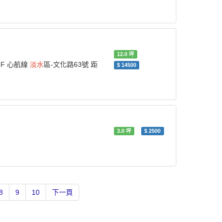
12.0
坪
3F 心航線
淡水
區-文化路63號 距
$
14500
3.0
坪
$
2500
8
9
10
下一頁