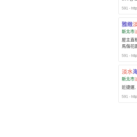
591 - htt
雅緻
新北市
屋主直租
馬偕花園
591 - htt
淡水
海
新北市
近捷運,
591 - htt