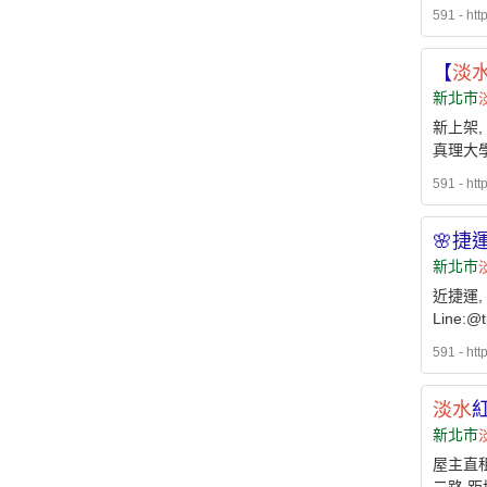
591 - htt
【
淡
新北市
新上架,
真理大學
591 - htt
🌸捷
新北市
近捷運,
Line:@
591 - htt
淡水
新北市
屋主直租