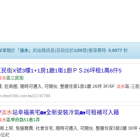
2
筆關於「
淡水
」的出租訊息(目前位於
1/20
頁)搜尋費時:
0.0077
秒
三民街X號3樓1+1房1廳1衛1廚ＰＳ26坪租1萬6仟5
淡水
區三民街
, 近商圈, 隨時可遷入, 可開伙, 整層住家1房1廳 26坪 3F/5F
淡水
區-三民
ps://rent.591.com.tw/21747789
/
淡水
站幸福美宅🏡全新安裝冷氣🏡可租補可入籍
淡水
區學府路51巷1弄
 新上架, 免服務費, 社會住宅, 隨時可遷入, 可開伙, 整層住家3房2廳 30坪 4
3公尺