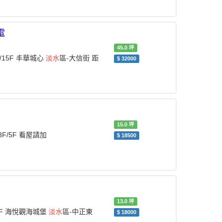
電
45.0
坪
/15F 丰華城心
淡水
區-大信街 距
$
32000
15.0
坪
3F/5F 看屋請加
$
18500
13.0
坪
33F 海悅觀海城堡
淡水
區-中正東
$
18000