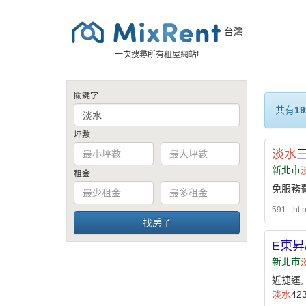
台灣
一次搜尋所有租屋網站!
關鍵字
共有
19
坪數
淡水
新北市
租金
免服務費
591 - htt
E東昇
新北市
近捷運,
淡水
42