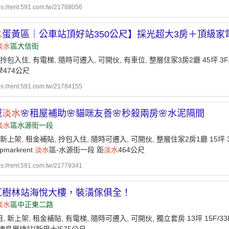
ps://rent.591.com.tw/21788056
水
蛋黃區｜公車站頂好站350公尺】採光超大3房＋頂級家
淡水
區大信街
 拎包入住, 有電梯, 隨時可遷入, 可開伙, 有車位, 整層住家3房2廳 45坪 3F
474公尺
ps://rent.591.com.tw/21784155
運
淡水
🌸租屋補助🌸貓咪友善🌸秒殺兩房🌸水泥隔間
淡水
區水源街一段
 新上架, 租金補貼, 拎包入住, 隨時可遷入, 可開伙, 整層住家2房1廳 15坪 
tpmarkrent
淡水
區-水源街一段 距
淡水
464公尺
ps://rent.591.com.tw/21779341
紅樹林站海悅大樓，裝潢傢俱全！
淡水
區中正東二路
, 新上架, 租金補貼, 有電梯, 隨時可遷入, 可開伙, 獨立套房 13坪 15F/