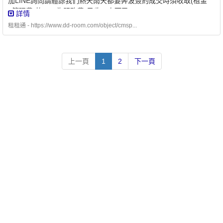
加LINE詢問請體諒我們熱天雨天都要奔波簽約成交時須收取(租金
+管理費)的50%為服務費(只收一次而已)
詳情
租租通 - https://www.dd-room.com/object/cmsp...
上一頁
1
2
下一頁