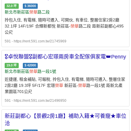
32.0
坪
$
36000
新北市新莊區
榮華
路二段
拎包入住, 有電梯, 隨時可遷入, 可開伙, 有車位, 整層住家2房2廳
32.1坪 14F/19F 合輝新都悅 新莊區-
榮華
路二段 距新莊副都心495
公尺
591 - https://rent.591.com.tw/21745969
🎖卓悅聯盟🎖副都心宏璟兩房車全配傢俱家電👑Penny
19.0
坪
$
42000
新北市新莊區
榮華
路一段1號
近捷運, 租金補貼, 可報稅, 拎包入住, 有電梯, 隨時可遷入, 整層住家
2房2廳 19.3坪 5F/17F 宏璟
榮華
新莊區-
榮華
路一段1號 距新北產
業園區701公尺
591 - https://rent.591.com.tw/21496950
新莊副都心【景觀2房1廳】補助入籍★可養寵★車位
洽