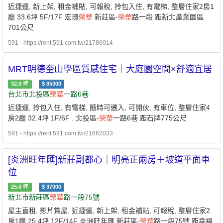
近捷運, 新上架, 租金補貼, 可報稅, 拎包入住, 有電梯, 整層住家2房1
廳 33.6坪 5F/17F 宏璟
榮華
新莊區-
榮華
路一段 距新北產業園區
701公尺
591 - https://rent.591.com.tw/21780014
MRT明德奎山學區質感住宅｜大庭園空間×舒適宜居
32.0
坪
$
85000
台北市北投區
榮華
一路6巷
近捷運, 拎包入住, 有電梯, 隨時可遷入, 可開伙, 有車位, 整層住家4
房2廳 32.4坪 1F/6F . 北投區-
榮華
一路6巷 距石牌775公尺
591 - https://rent.591.com.tw/21662033
[炎洲旺年匯]新莊副都心｜明亮正兩房＋坡道平面車
位
25.0
坪
$
37000
新北市新莊區
榮華
路一段75號
屋主直租, 影片賞屋, 近捷運, 新上架, 租金補貼, 可報稅, 整層住家2
房1廳 25.4坪 12F/14F 炎洲旺年匯 新莊區-
榮華
路一段75號 距幸福