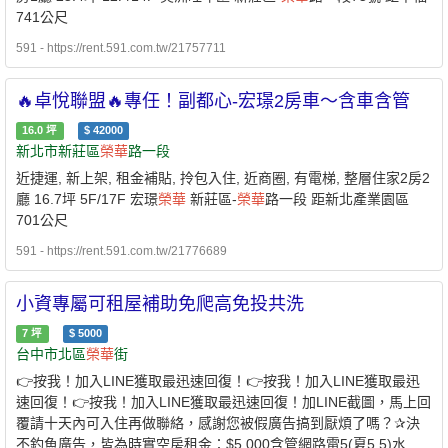
741公尺
591 - https://rent.591.com.tw/21757711
🔥卓悅聯盟🔥專任！副都心-宏璟2房車～含車含管
16.0
坪
$
42000
新北市新莊區
榮華
路一段
近捷運, 新上架, 租金補貼, 拎包入住, 近商圈, 有電梯, 整層住家2房2
廳 16.7坪 5F/17F 宏璟
榮華
新莊區-
榮華
路一段 距新北產業園區
701公尺
591 - https://rent.591.com.tw/21776689
小資專屬可租屋補助免爬高免投共洗
7
坪
$
5000
台中市北區
榮華
街
👉按我！加入LINE獲取最迅速回復！👉按我！加入LINE獲取最迅
速回復！👉按我！加入LINE獲取最迅速回復！加LINE截圖，馬上回
覆請十天內可入住再做聯絡，感謝您被假廣告搞到厭煩了嗎？✰決
不釣魚廣告，皆為時實空房租金：$5,000含管網路電5(夏5.5)水