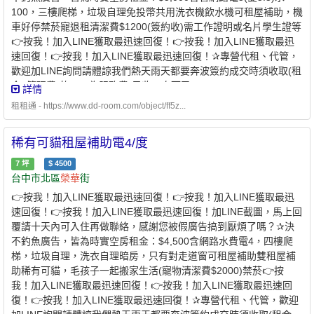
100，三樓爬梯，垃圾自理免投幣共用洗衣機飲水機可租屋補助，機
車好停禁菸寵退租清潔費$1200(簽約收)需工作證明或名片學生證等
👉按我！加入LINE獲取最迅速回復！👉按我！加入LINE獲取最迅
速回復！👉按我！加入LINE獲取最迅速回復！✰專營代租、代管，
歡迎加LINE詢問請體諒我們熱天雨天都要奔波簽約成交時須收取(租
金+管理費)的50%為服務費(只收一次而已)
詳情
租租通 - https://www.dd-room.com/object/ff5z...
稀有可貓租屋補助電4/度
7
坪
$
4500
台中市北區
榮華
街
👉按我！加入LINE獲取最迅速回復！👉按我！加入LINE獲取最迅
速回復！👉按我！加入LINE獲取最迅速回復！加LINE截圖，馬上回
覆請十天內可入住再做聯絡，感謝您被假廣告搞到厭煩了嗎？✰決
不釣魚廣告，皆為時實空房租金：$4,500含網路水費電4，四樓爬
梯，垃圾自理，洗衣自理暗房，只有對走道窗可租屋補助雙租屋補
助稀有可貓，毛孩子一起搬家生活(寵物清潔費$2000)禁菸👉按
我！加入LINE獲取最迅速回復！👉按我！加入LINE獲取最迅速回
復！👉按我！加入LINE獲取最迅速回復！✰專營代租、代管，歡迎