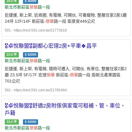
24.0
坪
$
36999
新北市新莊區
榮華
路一段
近捷運, 新上架, 近商圈, 有電梯, 可開伙, 可養寵物, 整層住家2房1廳
24坪 12F/14F 新莊區-
榮華
路一段 距景安446公尺
591 - https://rent.591.com.tw/21773616
🎖️卓悅聯盟🎖️副都心宏璟2房+平車🍀昌平
23.0
坪
$
42000
新北市新莊區
榮華
路一段
近捷運, 新上架, 有電梯, 隨時可遷入, 可開伙, 有車位, 整層住家2房2
廳 23.5坪 5F/17F 宏璟
榮華
新莊區-
榮華
路一段 距新北產業園區
701公尺
591 - https://rent.591.com.tw/21785464
🎖️卓悦聯盟🎖️舒適2房附傢俱家電可租補、管、車位、
戶籍
33.0
坪
$
42000
新北市新莊區
榮華
路一段