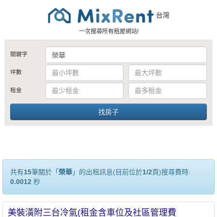
台灣
一次搜尋所有租屋網站!
關鍵字
坪數
租金
共有
15
筆關於「
榮華
」的出租訊息(目前位於
1/2
頁)搜尋費時:
0.0012
秒
美裝潢附三台冷氣(租金含車位及社區管理費