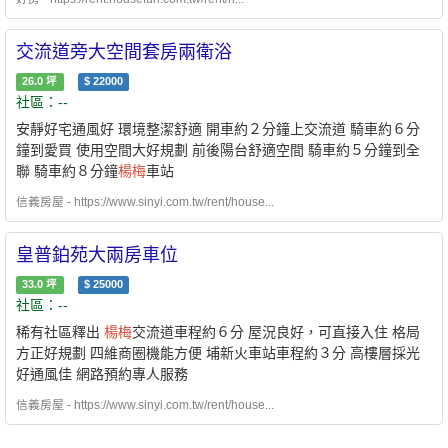
交流道旁大空間套房兩衛浴
26.0
坪
$
22000
社區：--
安靜好宅通風好 環境整潔舒適 開車約２分鐘上交流道 騎車約６分
鐘到愛買 使用空間大好規劃 前後陽台舒適空間 騎車約５分鐘到全
聯 騎車約８分鐘
楊梅
車站
信義房屋 - https://www.sinyi.com.tw/rent/house...
皇普鉑苑大兩房車位
33.0
坪
$
25000
社區：--
稀有社區釋出
楊梅
交流道車程約６分 屋況良好，可直接入住 格局
方正好規劃 四維商圈機能方便 埔新火車站車程約３分 高樓層採光
好通風佳 網路預約專人服務
信義房屋 - https://www.sinyi.com.tw/rent/house...