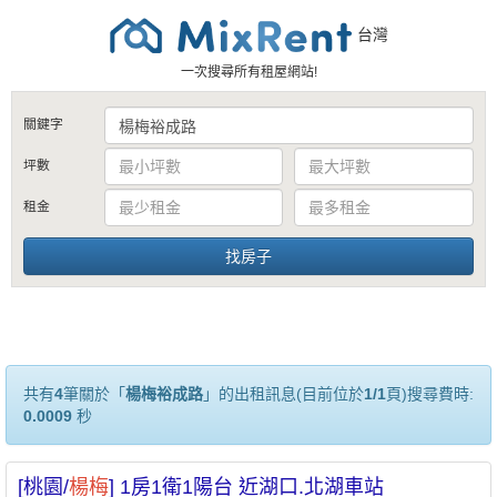
台灣
一次搜尋所有租屋網站!
關鍵字
坪數
租金
共有
4
筆關於「
楊梅裕成路
」的出租訊息(目前位於
1/1
頁)搜尋費時:
0.0009
秒
[桃園/
楊梅
] 1房1衛1陽台 近湖口.北湖車站