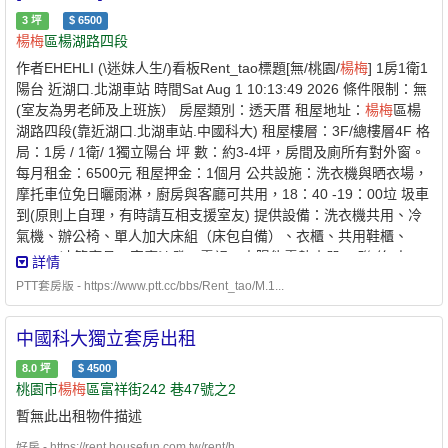
3
坪
$
6500
楊梅
區楊湖路四段
作者EHEHLI (\迷妹人生/)看板Rent_tao標題[無/桃園/
楊梅
] 1房1衛1
陽台 近湖口.北湖車站 時間Sat Aug 1 10:13:49 2026 條件限制：無
(室友為男老師及上班族） 房屋類別：透天厝 租屋地址：
楊梅
區楊
湖路四段(靠近湖口.北湖車站.中國科大) 租屋樓層：3F/總樓層4F 格
局：1房 / 1衛/ 1獨立陽台 坪 數：約3-4坪，房間及廁所有對外窗。
每月租金：6500元 租屋押金：1個月 公共設施：洗衣機與晒衣場，
摩托車位免日曬雨淋，廚房與客廳可共用，18：40 -19：00垃 圾車
到(原則上自理，有時請互相支援室友) 提供設備：洗衣機共用、冷
氣機、辦公椅、單人加大床組（床包自備）、衣櫃、共用鞋櫃、
WIFI、冰箱廚具、客廳沙發、電視、太陽能電熱水器。 聯 絡 人：
詳情
林先生0989-755776 劉先生0956-013795（請於16點後聯繫與看房
PTT套房版 - https://www.ptt.cc/bbs/Rent_tao/M.1...
較方便) 照片連結： https://i.verb.tw/h1Thp9V8.jpg
https://i.verb.tw/ymmX76WG.jpg https://i.verb.tw/kGdxbCzx.jpg 環
中國科大獨立套房出租
境交通：（以下為騎機車距離） 1. 交通便利，住所寧靜：近湖口市
區，離湖口交流道.湖口車站.北湖車站及中國科大不超 過十分鐘。
8.0
坪
$
4500
2. 生活機能便利：1分鐘有利來福超市，3分鐘有全聯與小特力屋，
桃園市
楊梅
區富祥街242 巷47號之2
並可進入湖口市區與傳 統市場。 3. 水電實用實付(電費與瓦斯費面
暫無此出租物件描述
談較詳細)，網路不另收費。 備 註：環境靜謐、屋主是男老師，友
善好溝通，即日可租，歡迎看房！
好房 - https://rent.housefun.com.tw/rent/h...