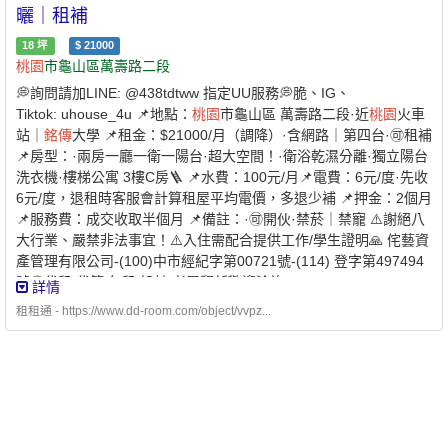
曬｜租補
18
坪
$
21000
桃園
市龜山區萬壽路二段
💭詢問請加LINE: @438tdtww 指定UU服務💭脆、IG、
Tiktok: uhouse_4u 📌地點：
桃園
市龜山區 萬壽路二段·近
桃園
火車
站｜
銘傳
大學 📌租金：$21000/月（調降）·含網路｜第四台·🉑租補
📌房型：·兩房一廳一衛一陽台·超大空間！·衛浴乾濕分離·獨立陽台
洗衣機·樓梯公寓 3樓C房🪜 📌水費：100元/月📌電費：6元/度·先收
6元/度，退租時客服會計算租屋平均電價，多退少補 📌押金：2個月
📌服務費：成交收取半個月 📌備註：·🉑開伙·禁菸｜禁寵 ⚠️謝絕八
大行業、嚴禁非法事宜！⚠️入住需配合提供工作/學生證明🙏 侘藝資
產管理有限公司-(100)中市經紀字第00721號-(114) 登字第497494
號💭代租/代管/包租/設計/老屋翻新歡迎洽詢☎️：03-2713072#700
詳情
租租通 - https://www.dd-room.com/object/vvpz...