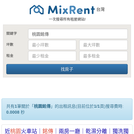
台灣
一次搜尋所有租屋網站!
關鍵字
坪數
租金
共有
1
筆關於「
桃園銘傳
」的出租訊息(目前位於
1/1
頁)搜尋費時:
0.0008
秒
近
桃園
火車站｜
銘傳
｜兩房一廳｜乾濕分離｜獨洗獨