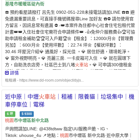
歡迎生活單純、有正當工作之上班族或學生（看房前請提供名片或
基隆市暖暖區碇內街
工作證明，謝謝配合）📞
☎️ 預約看屋請撥打 呂先生 0902-051-228未接電話請加LINE ☎️☎️ 避
免遺漏重要訊息，可直接手機號碼搜尋Line 加好友 ☎️⛔️ 請勿使用官
方留言，因訊息常有遺漏 ⛔️ -👑本案件為住都中心社會住宅包租代管
計畫👑👑入住社會住宅需符合申請條件👑 -👍免仲介服務費👍🏆可協
助申請租金補助🏆🏆可入戶籍🏆🌼【租金】：12000/月🌼【管理費
另加】：600/月🌼【使用坪數】：22.74 坪🌼【權狀坪數】：
30.46 坪屋況介紹💎 通風好，採光佳 。💎 居住舒適，環境乾淨。
💎 窗外視野明亮。💎 亮麗三房. 一卡皮箱可入住 。💎 就在圓環下
方，自助洗衣店旁，社區巴士到八堵
火車站
。💎 可申請300億租金
補貼 歡迎來電詢問。☆ 可開伙☆ 禁寵物☆ 禁拜拜☆ 禁釘釘子 ☆
詳情
室內禁菸 ☆💎 優質房東，正在找尋愛惜房子的好房客 💎🌟可協助
租租通 - https://www.dd-room.com/object/dyjs...
申請300億元中央擴大租金補貼🌟 -社宅承租人-申請條件說明：✅家
庭成員 ￭ 申請人 ￭ 申請人的配偶 ￭ 申請人及其配偶戶籍內的直系
近中原｜中壢
火車站
｜租補｜限養貓｜垃圾集中｜機
親屬 ￭ 申請人的配偶之戶籍內的直系親屬1. 年齡限制：申請人須為
年滿 18 歲以上之中華民國國民2. 家庭成員定義：本人 + 配偶 + 戶
車停車位｜電梯
籍內直系親屬✅家庭年所得及財產限額 ￭ 家庭年所得低於 110萬元
6
坪
$
9300
以下 ￭ 每人每月平均所得低於 54,303 元以下 ￭ 申請自建、自購住
桃園
市中壢區新中北路
宅貸款利息補貼者動產限額：333 萬元以下 ￭ 不動產限額：560 萬
💭詢問請加LINE: @438tdtww 指定UU服務💭脆、IG、
元✅無自有住宅（房屋） ￭ 申請人及家庭成員在臺北市、新北市、
Tiktok: uhouse_4u 📌地點：
桃園
市中壢區 新中北路·近中原大學｜
基隆市及
桃園
市均無自有住宅✅於本市無承租本市公營住宅或社會