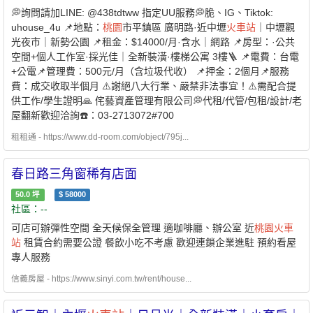
💭詢問請加LINE: @438tdtww 指定UU服務💭脆、IG、Tiktok:
uhouse_4u 📌地點：
桃園
市平鎮區 廣明路·近中壢
火車站
｜中壢觀
光夜市｜新勢公園 📌租金：$14000/月·含水｜網路 📌房型：·公共
空間+個人工作室·採光佳｜全新裝潢·樓梯公寓 3樓🪜 📌電費：台電
+公電📌管理費：500元/月（含垃圾代收） 📌押金：2個月📌服務
費：成交收取半個月 ⚠️謝絕八大行業、嚴禁非法事宜！⚠️需配合提
供工作/學生證明🙏 侘藝資產管理有限公司💭代租/代管/包租/設計/老
屋翻新歡迎洽詢☎️：03-2713072#700
租租通 - https://www.dd-room.com/object/795j...
春日路三角窗稀有店面
50.0
坪
$
58000
社區：--
可店可辦彈性空間 全天候保全管理 適咖啡廳、辦公室 近
桃園
火車
站
租賃合約需要公證 餐飲小吃不考慮 歡迎連鎖企業進駐 預約看屋
專人服務
信義房屋 - https://www.sinyi.com.tw/rent/house...