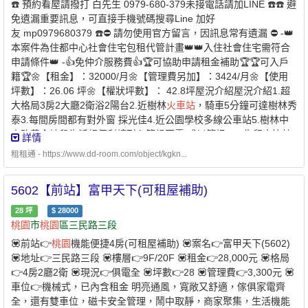
☎️ 預約看屋請撥打 白先生 0979-680-379未接電話請加LINE ☎️☎️ 避
免遺漏重要訊息，可直接手機號碼搜尋Line 加好
友 mp0979680379 ☎️⛔️ 請勿使用官方留言，因訊息常有遺漏 ⛔️ -👑
本案件為住都中心社會住宅包租代管計畫👑👑入住社會住宅需符合
申請條件👑 -👍免仲介服務費👍🏆可協助申請租金補助🏆🏆可入戶
籍🏆🌼【租金】：32000/月🌼【管理費另加】：3424/月🌼【使用
坪數】：26.06 坪🌼【權狀坪數】： 42.8坪屋況介紹屋況介紹1.超
大格局3房2大廳2衛浴2陽台2.近樹林
火車站
，騎車5分鐘可達樹林秀
泰3.每間房間都有對外窗 採光佳4.近公園學校多線公車站5.樹林中
山路黃金地段生活超便利請耐心等候回電 或以簡訊line 先留言比較
詳情
方便溝通~白先生097-968-0379Line ID:mp0979680379◆加line後
租租通 - https://www.dd-room.com/object/kgkn...
請記得告知要看哪個物件 貼上連結後請等候安排約看時間◆廣告皆
附上用心拍攝的屋況影片 提供給您核對現況 可自行對照家具設
5602【前站】富甲天下(可租屋補助)
備 才不會導致需要空屋卻看了都是家具的物件......或風水問題等等
可先參照~☆ 可開伙☆ 禁寵物☆ 禁拜拜☆ 禁釘釘子 ☆室內禁菸 ☆
28
坪
$
28000
💎 優質房東，正在找尋愛惜房子的好房客 💎🌟可協助申請300億元
桃園
市
桃園
區三民路三段
中央擴大租金補貼🌟 -社宅承租人-申請條件說明：✅家庭成員 ￭ 申
💟前站👉
桃園
機能便捷4房(可租屋補助) 💟案名👉富甲天下(5602)
請人 ￭ 申請人的配偶 ￭ 申請人及其配偶戶籍內的直系親屬 ￭ 申請
💟地址👉三民路三段 💟樓層👉9F/20F 💟租金👉28,000元 💟格局
人的配偶之戶籍內的直系親屬1. 年齡限制：申請人須為年滿 18 歲
👉4房2廳2衛 💟現況👉俱電全 💟坪數👉28 💟管理費👉3,300元 💟
以上之中華民國國民2. 家庭成員定義：本人 + 配偶 + 戶籍內直系親
車位👉機械式，已內含租金 明亮通風，寬敞又舒適，傢俱家電齊
屬✅家庭年所得及財產限額 ￭ 家庭年所得低於 144萬元以下 ￭ 每人
全，還有雙車位，磁卡安全管理，鬧中取靜，商家聚集，生活機能
每月平均所得低於 59,150 元以下 ￭ 申請自建、自購住宅貸款利息