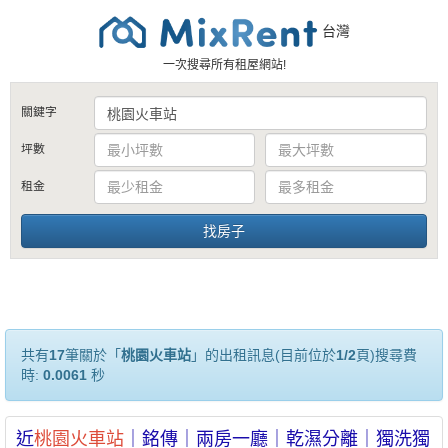
台灣
一次搜尋所有租屋網站!
關鍵字
坪數
租金
共有
17
筆關於「
桃園火車站
」的出租訊息(目前位於
1/2
頁)搜尋費
時:
0.0061
秒
近
桃園
火車站
｜銘傳｜兩房一廳｜乾濕分離｜獨洗獨