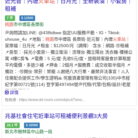
近元智｜內壢
火車站
｜日月光｜全新裝潢｜小套房｜
租補
7
坪
$
12500
桃園
市中壢區長樂街
💭詢問請加LINE: @438tdtww 指定UU服務💭脆、IG、Tiktok:
uhouse_4u 📌地點：
桃園
市中壢區 長樂街·近元智｜內壢
火車站
｜
家樂福｜日月光 📌租金：$12500/月（調降）·含水｜網路·🉑租補
📌房型：·採光小套房✨·獨立衛浴｜流理台·獨立陽台 洗衣機·樓梯公
寓 4樓C房🪜 📌電費：5 元/度·先收5元/度，退租時客服會計算租屋
平均電價，多退少補 📌押金：2個月📌服務費：成交收取半個月 📌
備註：·🉑開伙·禁菸｜禁寵 ⚠️謝絕八大行業、嚴禁非法事宜！⚠️入
住需配合提供工作/學生證明🙏 侘藝資產管理有限公司(100)中市經
紀字第00721號(114) 登字第497494號💭代租/代管/包租/設計/老屋
翻新歡迎洽詢☎️：03-2713072#700
詳情
租租通 - https://www.dd-room.com/object/7wno...
兆基社會住宅近車站可租補便利景觀3大房
26.1
坪
$
32000
新北市樹林區中山路一段