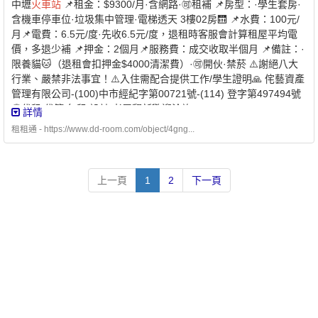
中壢
火車站
📌租金：$9300/月·含網路·🉑租補 📌房型：·學生套房·
住宅✅且未同時享有政府租金補貼 -⭐️ 兆基屋管 x 凱基銀行 ⭐️業界首
含機車停車位·垃圾集中管理·電梯透天 3樓02房🛗 📌水費：100元/
例跨業合作 繳房租可刷卡自動扣繳 -方便、安全的支付方式-
月📌電費：6.5元/度·先收6.5元/度，退租時客服會計算租屋平均電
* 每個月房租可以自動扣繳，不怕又忘記* 利用刷卡繳納房租，快速
價，多退少補 📌押金：2個月📌服務費：成交收取半個月 📌備註：·
建立個人信用* 妥善的靈活運用現金，培養記帳好習慣 - 創造公平的
限養貓🐱（退租會扣押金$4000清潔費）·🉑開伙·禁菸 ⚠️謝絕八大
租屋環境 企業社會責任、實現居住正義提供安全安心的租屋居住環
行業、嚴禁非法事宜！⚠️入住需配合提供工作/學生證明🙏 侘藝資產
境 代租、代管、裝潢修繕、包租 本公司專職租屋管理非一般房仲租
管理有限公司-(100)中市經紀字第00721號-(114) 登字第497494號
屋找專業是房東房客最大保障歡迎提供需求為您配對優質物件【經
💭代租/代管/包租/設計/老屋翻新歡迎洽詢☎️：03-2713072#700
紀業／租賃住宅服務業】【兆基屋管股份有限公司基隆分公司】📌
詳情
地址：基隆市中山區復興路211之1號📌經紀人：呂理聖(98)北市經
租租通 - https://www.dd-room.com/object/4gng...
證字第00315號附近有便利商店、公園綠地、學校。
上一頁
1
2
下一頁