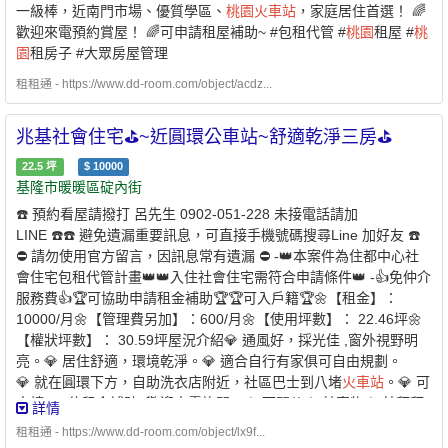
一級棒，近南門市場、優質學區、
桃園
火車站
，家庭居住首選！ 🌈
補貼者動產限額：479萬元以下 ￭ 不動產限額：675 萬元✅無自有
歡迎來電預約賞屋！ 🌈可申請租屋補助~ #包租代管 #
桃園
租屋 #
桃
住宅（房屋） ￭ 申請人及家庭成員在臺北市、新北市、基隆市及
桃
園
租房子 #大眾房屋管理
園
市均無自有住宅 ￭ 或個別持有面積未滿 40 平方公尺✅於本市無
承租本市公營住宅或社會住宅✅且未同時享有政府租金補貼 -⭐️ 兆基
租租通 - https://www.dd-room.com/object/acdz...
屋管 x 凱基銀行 ⭐️業界首例跨業合作 繳房租可刷卡自動扣繳 -
方便、安全的支付方式-* 每個月房租可以自動扣繳，不怕又忘記* 利
兆基社會住宅⛳️~近圓環公車站~舒適乾淨三房⛳️
用刷卡繳納房租，快速建立個人信用* 妥善的靈活運用現金，培養記
帳好習慣 - 創造公平的租屋環境 企業社會責任、實現居住正義提供
22.5
坪
$
10000
基隆市暖暖區碇內街
安全安心的租屋居住環境 代租、代管、裝潢修繕、包租 本公司專職
租屋管理非一般房仲租屋找專業是房東房客最大保障歡迎提供需求
☎️ 預約看屋請撥打 呂先生 0902-051-228 未接電話請加
為您配對優質物件【經紀業／租賃住宅服務業】【兆基屋管股份有
LINE ☎️☎️ 避免遺漏重要訊息，可直接手機號碼搜尋Line 加好友 ☎️
限公司新北第一分公司】📌地址：新北市板橋區三民路2段37號18
⛔️ 請勿使用官方留言，因訊息常有遺漏 ⛔️ -👑本案件為住都中心社
樓之1📌經紀人：張鐵雄(103)北市經證字第02124號附近有便利商
會住宅包租代管計畫👑👑入住社會住宅需符合申請條件👑 -👍免仲介
店、傳統市場、百貨公司、公園綠地、學校、醫療機構。
服務費👍🏆可協助申請租金補助🏆🏆可入戶籍🏆🌼【租金】：
10000/月🌼【管理費另加】：600/月🌼【使用坪數】： 22.46坪🌼
【權狀坪數】： 30.59坪屋況介紹💎 通風好，採光佳 ,窗外視野明
亮。💎 居住舒適，環境乾淨。💎 適合自行有家俱可自由規劃。
💎 就在圓環下方，自助洗衣店附近，社區巴士到八堵
火車站
。💎 可
申請300億租金補貼 歡迎來電詢問。☆ 可開伙☆ 禁寵物☆ 禁拜拜
詳情
☆ 禁釘釘子 ☆室內禁菸 ☆💎 優質房東，正在找尋愛惜房子的好房
租租通 - https://www.dd-room.com/object/lx9f...
客 💎🌟可協助申請300億元中央擴大租金補貼🌟 -社宅承租人-申請