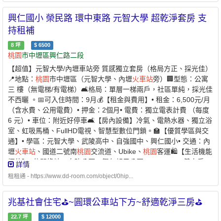
條件說明：✅家庭成員 ￭ 申請人 ￭ 申請人的配偶 ￭ 申請人及其配
興仁國小 榮民路 環中東路 元智大學 超乾淨套房 支
偶戶籍內的直系親屬 ￭ 申請人的配偶之戶籍內的直系親屬1. 年齡限
制：申請人須為年滿 18 歲以上之中華民國國民2. 家庭成員定義：
持租補
本人 + 配偶 + 戶籍內直系親屬✅家庭年所得及財產限額 ￭ 家庭年所
8
坪
$
6500
得低於 109萬元以下 ￭ 每人每月平均所得低於 54,303 元以下 ￭ 申
桃園
市中壢區興仁路二段
請自建、自購住宅貸款利息補貼者動產限額：331 萬元以下 ￭ 不動
【超值】元智大學/內壢車站旁 質感獨立套房（格局方正、採光佳）
產限額：578萬元✅無自有住宅（房屋） ￭ 申請人及家庭成員在臺
📍地點：
桃園
市中壢區（元智大學、內壢
火車站
旁）🏢型態：公寓
北市、新北市、基隆市及
桃園
市均無自有住宅✅於本市無承租本市
三 樓（無電梯/有電梯）🛋️格局：單層一梯兩戶，社區單純，採光佳
公營住宅或社會住宅✅且未同時享有政府租金補貼 -⭐️ 兆基屋管 x 凱
不西曬 。📅可入住時間：9月💰【租金與費用】• 租金：6,500元/月
基銀行 ⭐️業界首例跨業合作 繳房租可刷卡自動扣繳 -方便、安
（含水費、公用電費）• 押金：2個月• 電費：獨立電表計費 （每度
全的支付方式-* 每個月房租可以自動扣繳，不怕又忘記* 利用刷卡繳
6 元）• 車位：附近好停車🛋️【房內設備】冷氣、電熱水器、獨立浴
納房租，快速建立個人信用* 妥善的靈活運用現金，培養記帳好習慣
室、虹吸馬桶、FullHD電視、智慧型數位門鎖。🏫【優質學區與交
- 創造公平的租屋環境 企業社會責任、實現居住正義提供安全安心
通】• 學區：元智大學、武陵高中、自強國中、興仁國小• 交通：內
的租屋居住環境 代租、代管、裝潢修繕、包租 本公司專職租屋管理
壢
火車站
、國道二號南
桃園
交流道、Ubike、
桃園
客運🛍️【生活機能
非一般房仲租屋找專業是房東房客最大保障歡迎提供需求為您配對
極佳】• 休閒綠地：自強公園、興仁親子公園、WorldGym健身房•
優質物件【經紀業／租賃住宅服務業】【兆基屋管股份有限公司基
詳情
醫療與採買：省立
桃園
醫院、愛買、全聯、家樂福超市、小北百
隆分公司】📌地址：基隆市中山區復興路211之1號📌經紀人：呂理
租租通 - https://www.dd-room.com/object/0hip...
貨、屈臣氏、康是美• 飲食便利：各大超商（7-11/全家/萊爾富）、
聖(98)北市經證字第00315號附近有便利商店、公園綠地、學校。
麥當勞、肯德基、星巴克、路易莎及元智商圈豐富餐飲⚠️【生活公
兆基社會住宅⛳️~圓環公車站下方~舒適乾淨三房⛳️
約與租屋條件】• 可申請租屋補助、可報稅• 禁寵物、禁煙、禁檳
榔、禁神明廳、禁轉租、短租、禁非法行為及八大行業• 適合對象：
22.7
坪
$
12000