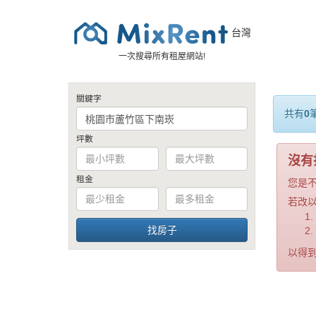
台灣
一次搜尋所有租屋網站!
關鍵字
共有
0
坪數
沒有
租金
您是
若改
以得