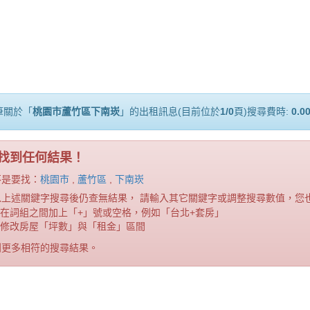
筆關於「
桃園市蘆竹區下南崁
」的出租訊息(目前位於
1/0
頁)搜尋費時:
0.0
找到任何結果！
不是要找：
桃園市
,
蘆竹區
,
下南崁
以上述關鍵字搜尋後仍查無結果， 請輸入其它關鍵字或調整搜尋數值，您
在詞組之間加上「+」號或空格，例如「台北+套房」
修改房屋「坪數」與「租金」區間
到更多相符的搜尋結果。