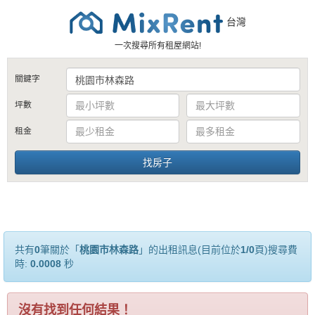
台灣
一次搜尋所有租屋網站!
關鍵字
坪數
租金
共有
0
筆關於「
桃園市林森路
」的出租訊息(目前位於
1/0
頁)搜尋費
時:
0.0008
秒
沒有找到任何結果！