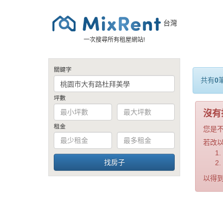
台灣
一次搜尋所有租屋網站!
關鍵字
共有
0
坪數
沒有
租金
您是
若改
以得