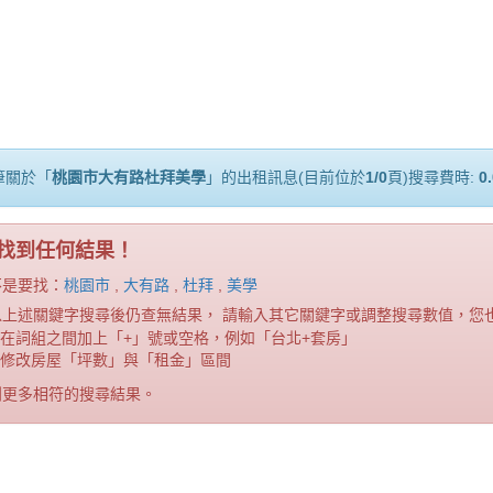
筆關於「
桃園市大有路杜拜美學
」的出租訊息(目前位於
1/0
頁)搜尋費時:
0
找到任何結果！
不是要找：
桃園市
,
大有路
,
杜拜
,
美學
以上述關鍵字搜尋後仍查無結果， 請輸入其它關鍵字或調整搜尋數值，您
在詞組之間加上「+」號或空格，例如「台北+套房」
修改房屋「坪數」與「租金」區間
到更多相符的搜尋結果。