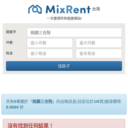
台灣
一次搜尋所有租屋網站!
關鍵字
坪數
租金
共有
0
筆關於「
桃園三合院
」的出租訊息(目前位於
1/0
頁)搜尋費時:
0.0004
秒
沒有找到任何結果！