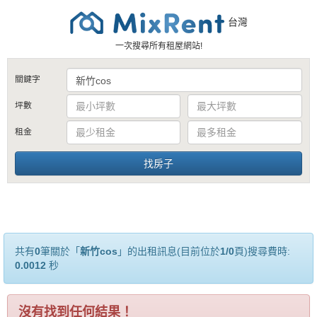
台灣
一次搜尋所有租屋網站!
關鍵字
坪數
租金
共有
0
筆關於「
新竹cos
」的出租訊息(目前位於
1/0
頁)搜尋費時:
0.0012
秒
沒有找到任何結果！