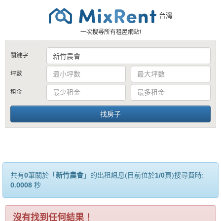
台灣
一次搜尋所有租屋網站!
關鍵字
坪數
租金
共有
0
筆關於「
新竹農會
」的出租訊息(目前位於
1/0
頁)搜尋費時:
0.0008
秒
沒有找到任何結果！