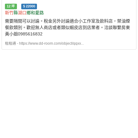
12
坪
$
22000
新竹
縣
湖口
鄉和愛路
需要隔間可以討論。稅金另外討論適合小工作室及飲料店，禁油煙
餐飲類別。歡迎無人商店或者類似蝦皮店到店業者。洽談聯繫房東
黃小姐0985616832
租租通 - https://www.dd-room.com/object/qqxx...