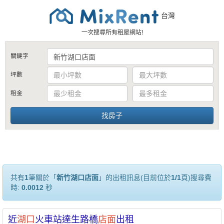
台灣
一次搜尋所有租屋網站!
關鍵字
坪數
租金
共有
1
筆關於「
新竹湖口店面
」的出租訊息(目前位於
1/1
頁)搜尋費
時:
0.0012
秒
近
湖口
火車站達生路橋
店面
出租