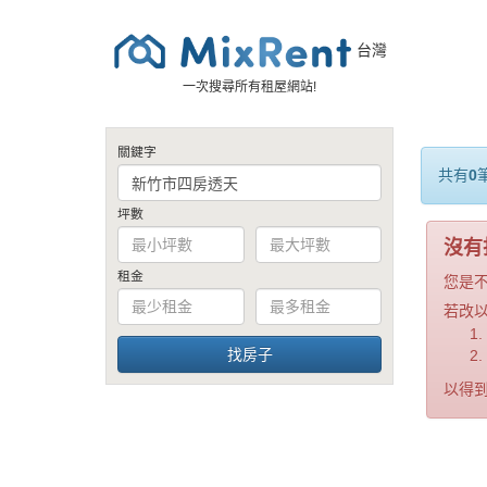
台灣
一次搜尋所有租屋網站!
關鍵字
共有
0
坪數
沒有
租金
您是
若改
以得