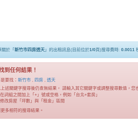
筆關於「
新竹市四房透天
」的出租訊息(目前位於
1/0
頁)搜尋費時:
0.0011
找到任何結果！
不是要找：
新竹市
,
四房
,
透天
以上述關鍵字搜尋後仍查無結果， 請輸入其它關鍵字或調整搜尋數值，您
在詞組之間加上「+」號或空格，例如「台北+套房」
修改房屋「坪數」與「租金」區間
到更多相符的搜尋結果。