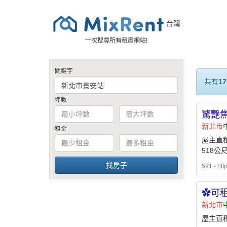
台灣
一次搜尋所有租屋網站!
關鍵字
共有
17
坪數
驚艷焦
新北市
租金
屋主直租
518公
591 - htt
✿可
新北市
屋主直租