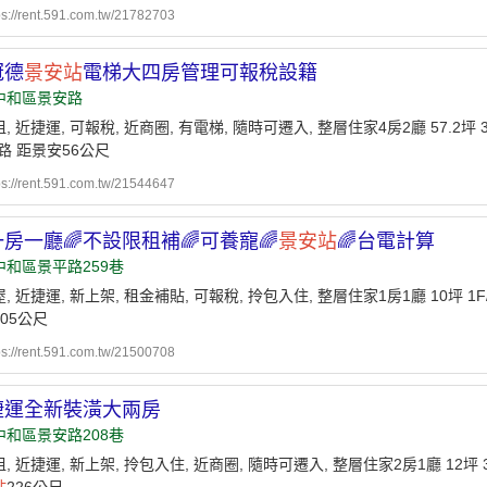
ps://rent.591.com.tw/21782703
冠德
景安站
電梯大四房管理可報稅設籍
中和區景安路
, 近捷運, 可報稅, 近商圈, 有電梯, 隨時可遷入, 整層住家4房2廳 57.2坪 
路 距景安56公尺
ps://rent.591.com.tw/21544647
房一廳🌈不設限租補🌈可養寵🌈
景安站
🌈台電計算
中和區景平路259巷
, 近捷運, 新上架, 租金補貼, 可報稅, 拎包入住, 整層住家1房1廳 10坪 1F
205公尺
ps://rent.591.com.tw/21500708
捷運全新裝潢大兩房
中和區景安路208巷
, 近捷運, 新上架, 拎包入住, 近商圈, 隨時可遷入, 整層住家2房1廳 12坪 3