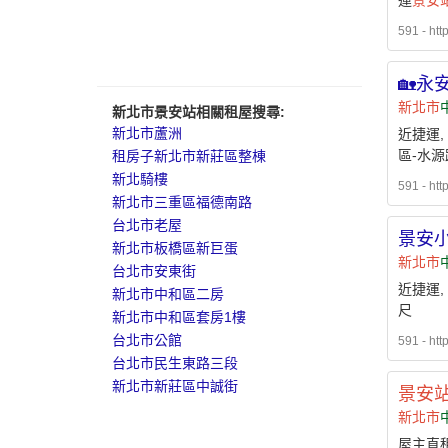
運
景安
591 - htt
🏡永
新北市
新北市景安站相關租屋搜尋:
新北市蘆洲
近捷運, 
區-水源
租房子新北市新莊區整棟
新北騎樓
591 - htt
新北市三重區福德南路
台北市老屋
景安小
新北市板橋區新巨蛋
新北市
台北市安東街
近捷運,
新北市中和區二房
尺
新北市中和區套房1樓
台北市公館
591 - htt
台北市民生東路三段
新北市新莊區中誠街
景安
新北市
屋主直租