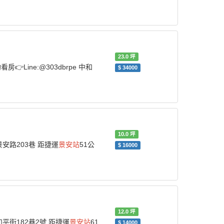
23.0
坪
👉Line:@303dbrpe 中和
$
34000
10.0
坪
-景安路203巷 距捷運
景安站
51公
$
16000
12.0
坪
-和平街182巷2號 距捷運
景安站
61
$
14000