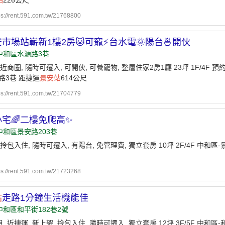
站
226公尺
ps://rent.591.com.tw/21768800
安市場站嶄新1樓2房🐱可寵⚡️台水電🌞陽台🍜開伙
中和區水源路3巷
近商圈, 隨時可遷入, 可開伙, 可養寵物, 整層住家2房1廳 23坪 1F/4F 預約看房
路3巷 距捷運
景安站
614公尺
ps://rent.591.com.tw/21704779
宅🌈二樓免爬高✨
中和區景安路203巷
 拎包入住, 隨時可遷入, 有陽台, 免管理費, 獨立套房 10坪 2F/4F 中和區
ps://rent.591.com.tw/21723268
站
走路1分鐘生活機能佳
中和區和平街182巷2號
, 近捷運, 新上架, 拎包入住, 隨時可遷入, 獨立套房 12坪 3F/5F 中和區