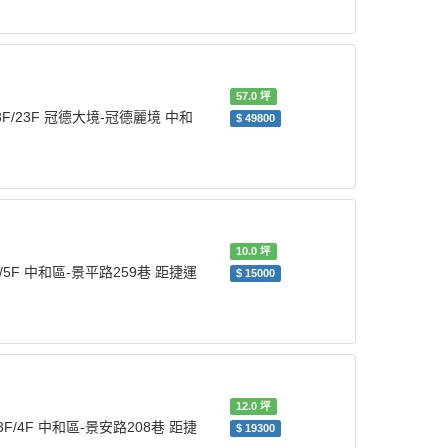
57.0
坪
3F/23F 冠德大境-冠德麗境 中和
$
49800
10.0
坪
/5F 中和區-景平路259巷 距捷運
$
15000
12.0
坪
F/4F 中和區-景安路208巷 距捷
$
19300