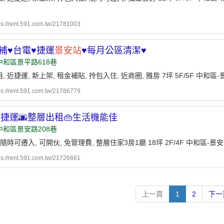
ps://rent.591.com.tw/21781003
補♥︎台電♥︎捷運
景安站
♥︎每月公區清潔♥︎
中和區景平路618巷
, 近捷運, 新上架, 租金補貼, 拎包入住, 近商圈, 雅房 7坪 5F/5F 中和區
ps://rent.591.com.tw/21786779
捷運🌆整層出租👜生活機能佳
中和區景安路208巷
 隨時可遷入, 可開伙, 免管理費, 整層住家3房1廳 18坪 2F/4F 中和區-景
ps://rent.591.com.tw/21726661
上一頁
1
2
下一