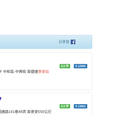
秒
分享到
8.0
坪
$
12900
/5F 中和區-中興街 距捷運
景安站
✿
6.0
坪
$
13963
-圓通路141巷48弄 距景安550公尺