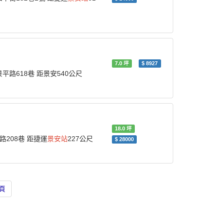
7.0
坪
$
8927
-景平路618巷 距景安540公尺
18.0
坪
安路208巷 距捷運
景安站
227公尺
$
28000
頁