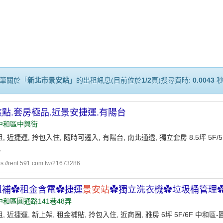
筆關於「
新北市景安站
」的出租訊息(目前位於
1/2
頁)搜尋費時:
0.0043
點.套房極品.近景安捷運.有陽台
中和區中興街
, 近捷運, 拎包入住, 隨時可遷入, 有陽台, 南北通透, 獨立套房 8.5坪 5F
尺
ps://rent.591.com.tw/21673286
租補✿租金含電✿捷運
景安站
✿獨立洗衣機✿垃圾桶管理
中和區圓通路141巷48弄
, 近捷運, 新上架, 租金補貼, 拎包入住, 近商圈, 雅房 6坪 5F/6F 中和區