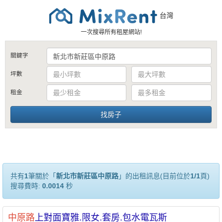
台灣
一次搜尋所有租屋網站!
關鍵字
坪數
租金
共有
1
筆關於「
新北市新莊區中原路
」的出租訊息(目前位於
1/1
頁)
搜尋費時:
0.0014
秒
中原路
上對面寶雅.限女.套房.包水電瓦斯