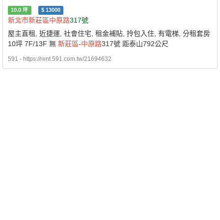
10.0
坪
$
13000
新北市
新莊區
中原路
317號
屋主直租, 近捷運, 社會住宅, 租金補貼, 拎包入住, 有電梯, 分租套房
10坪 7F/13F 無
新莊區
-
中原路
317號 距泰山792公尺
591 - https://rent.591.com.tw/21694632