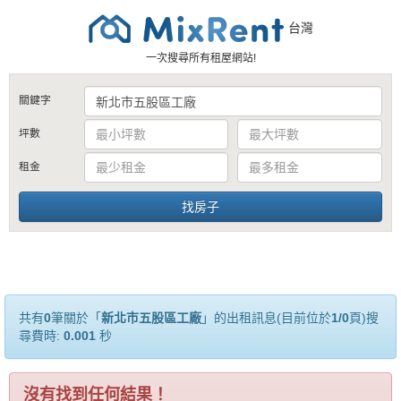
台灣
一次搜尋所有租屋網站!
關鍵字
坪數
租金
共有
0
筆關於「
新北市五股區工廠
」的出租訊息(目前位於
1/0
頁)搜
尋費時:
0.001
秒
沒有找到任何結果！