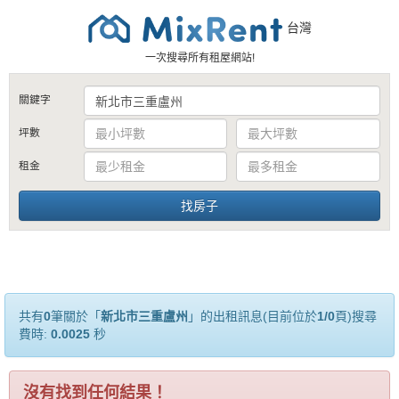
台灣
一次搜尋所有租屋網站!
關鍵字
坪數
租金
共有
0
筆關於「
新北市三重盧州
」的出租訊息(目前位於
1/0
頁)搜尋
費時:
0.0025
秒
沒有找到任何結果！