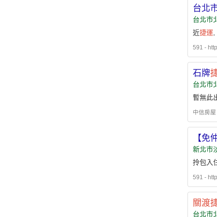
台北
台北市
近
捷運
591 - htt
石牌
台北市
暫無此
中信房屋 - h
【免
新北市
拎包入住
591 - htt
關渡
台北市