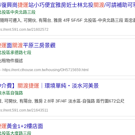
市復興崗
捷運
站小巧便宜雅房近士林北投
關渡
/可請補助可
北投區中央北路三段
, 隨時可遷入, 可開伙, 有陽台, 雅房 4坪 5F/5F 北投區-中央北路三段 距
ps://rent.591.com.tw/21602572
捷運
面
關渡
平原三房景觀
北投區承德路七段
出租物件描述
ttps://rent.cthouse.com.tw/housing/OH5715659.html
仲介費】
關渡
捷運
｜環境單純・淡水河美景
淡水區自強路
, 可開伙, 有陽台, 雅房 2.8坪 3F/4F 淡水區-自強路 距竹圍672公尺
ps://rent.591.com.tw/21643511
捷運
黃金1+2樓店面
北投區大度路三段