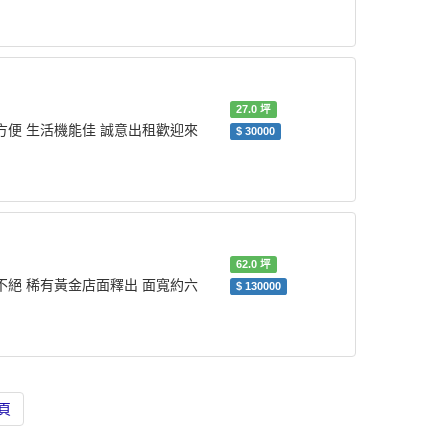
27.0
坪
方便 生活機能佳 誠意出租歡迎來
$
30000
62.0
坪
不絕 稀有黃金店面釋出 面寬約六
$
130000
頁