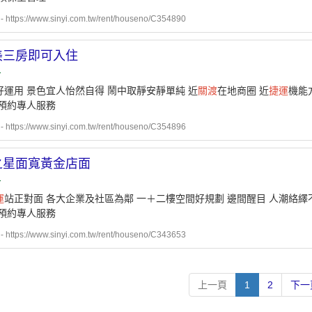
ttps://www.sinyi.com.tw/rent/houseno/C354890
美三房即可入住
-
好運用 景色宜人怡然自得 鬧中取靜安靜單純 近
關渡
在地商圈 近
捷運
機能
路預約專人服務
ttps://www.sinyi.com.tw/rent/houseno/C354896
之星面寬黃金店面
-
運
站正對面 各大企業及社區為鄰 一＋二樓空間好規劃 邊間醒目 人潮絡繹
路預約專人服務
ttps://www.sinyi.com.tw/rent/houseno/C343653
上一頁
1
2
下一