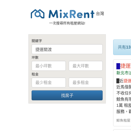
台灣
一次搜尋所有租屋網站!
關鍵字
共有
13
坪數
█
捷運
新北市
租金
█近
捷
近馬偕
不收任何費
鯨魚有限
1萬 
服務，
鯨魚租屋 - h