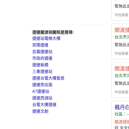
暫無此
中信房屋 - h
關渡
捷運關渡相關租屋搜尋:
台北市
捷運站電梯大樓
暫無此
昆陽捷運
忠義捷運站
中信房屋 - h
市政府捷運
捷運板橋
關渡
三重捷運站
台北市
捷運台電大樓套房
暫無此
捷運旁店面
A7捷運站
中信房屋 - h
捷運西湖站
台電大樓捷運
楓丹
捷運文創
社區：-
關渡
捷
好 全