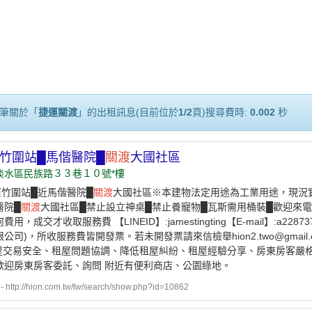
筆關於「
捷運關渡
」的出租訊息(目前位於
1/2
頁)搜尋費時:
0.002
秒
竹圍站█馬偕醫院█
關渡
大國社區
淡水區民族路３３巷１０號*樓
運
竹圍站█近馬偕醫院█
關渡
大國社區※本建物法定用途為工業用途，現況
醫院█
關渡
大國社區█禁止設立神桌█禁止養寵物█瓦斯需用桶裝█歡迎來電洽詢:
用，成交才收取服務費 【LINEID】:jamestingting【E-mail】:a2287
公司)，所收服務費皆開發票。若未開發票請來信檢舉hion2.two@gmai
租屋交易安全、租屋問題協調、降低租屋糾紛、租屋經驗分享、房東房客嚴
歡迎房東房客委託、詢問 附近有便利商店、公園綠地。
ttp://hion.com.tw/tw/search/show.php?id=10862