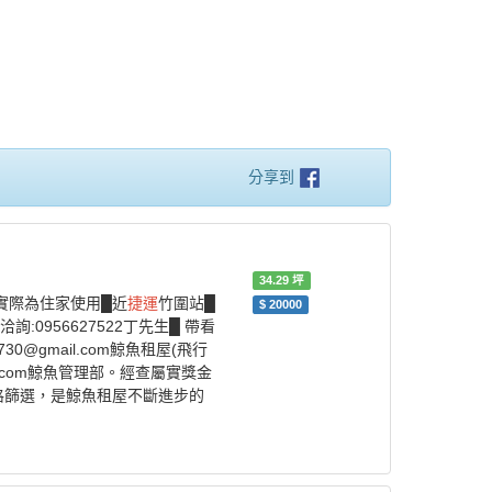
分享到
34.29
坪
實際為住家使用█近
捷運
竹圍站█
$
20000
0956627522丁先生█ 帶看
3730@gmail.com鯨魚租屋(飛行
l.com鯨魚管理部。經查屬實獎金
格篩選，是鯨魚租屋不斷進步的