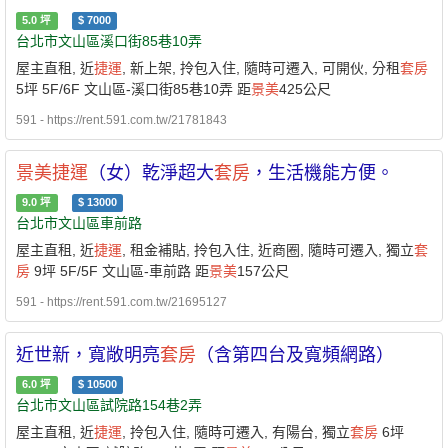
5.0
坪
$
7000
台北市文山區溪口街85巷10弄
屋主直租, 近
捷運
, 新上架, 拎包入住, 隨時可遷入, 可開伙, 分租
套房
5坪 5F/6F 文山區-溪口街85巷10弄 距
景美
425公尺
591 - https://rent.591.com.tw/21781843
景美
捷運
（女）乾淨超大
套房
，生活機能方便。
9.0
坪
$
13000
台北市文山區車前路
屋主直租, 近
捷運
, 租金補貼, 拎包入住, 近商圈, 隨時可遷入, 獨立
套
房
9坪 5F/5F 文山區-車前路 距
景美
157公尺
591 - https://rent.591.com.tw/21695127
近世新，寬敞明亮
套房
（含第四台及寬頻網路）
6.0
坪
$
10500
台北市文山區試院路154巷2弄
屋主直租, 近
捷運
, 拎包入住, 隨時可遷入, 有陽台, 獨立
套房
6坪