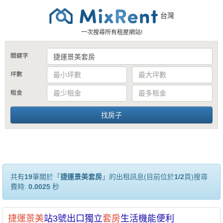
台灣
一次搜尋所有租屋網站!
關鍵字
坪數
租金
共有
19
筆關於「
捷運景美套房
」的出租訊息(目前位於
1/2
頁)搜尋
費時:
0.0025
秒
捷運
景美
站3號出口獨立
套房
生活機能便利