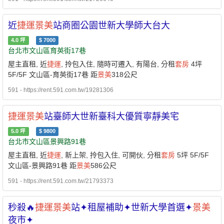
近
捷運
景美
站商圈公園世新大學師大台大
4.0
坪
$
7000
台北市文山區育英街17巷
屋主直租, 近
捷運
, 拎包入住, 隨時可遷入, 有陽台, 分租
套房
4坪
5F/5F 文山區-育英街17巷 距
景美
318公尺
591 - https://rent.591.com.tw/19281306
捷運
景美
站臺師大世新臺科大優質寧靜美宅
5.0
坪
$
9800
台北市文山區景興路91巷
屋主直租, 近
捷運
, 新上架, 拎包入住, 可開伙, 分租
套房
5坪 5F/5F
文山區-景興路91巷 距
景美
586公尺
591 - https://rent.591.com.tw/21793373
秒殺🔥
捷運
景美
站✦租屋補助✦世新大學首選✦
景美
夜市✦