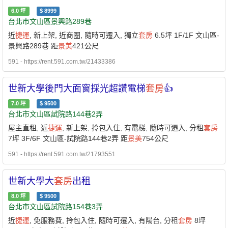
6.0
坪
$
8999
台北市文山區景興路289巷
近
捷運
, 新上架, 近商圈, 隨時可遷入, 獨立
套房
6.5坪 1F/1F 文山區-
景興路289巷 距
景美
421公尺
591 - https://rent.591.com.tw/21433386
世新大學後門大面窗採光超讚電梯
套房
👍
7.0
坪
$
9500
台北市文山區試院路144巷2弄
屋主直租, 近
捷運
, 新上架, 拎包入住, 有電梯, 隨時可遷入, 分租
套房
7坪 3F/6F 文山區-試院路144巷2弄 距
景美
754公尺
591 - https://rent.591.com.tw/21793551
世新大學大
套房
出租
8.0
坪
$
9500
台北市文山區試院路154巷3弄
近
捷運
, 免服務費, 拎包入住, 隨時可遷入, 有陽台, 分租
套房
8坪