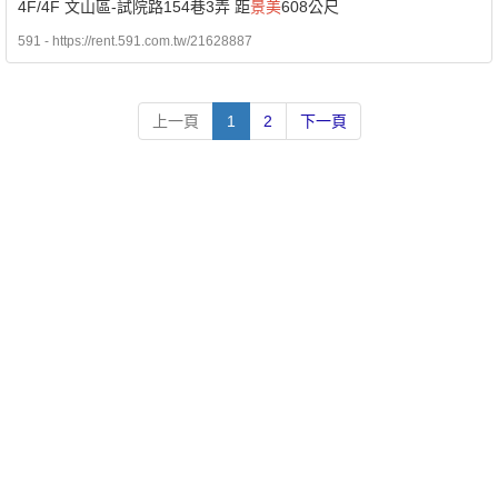
4F/4F 文山區-試院路154巷3弄 距
景美
608公尺
591 - https://rent.591.com.tw/21628887
上一頁
1
2
下一頁