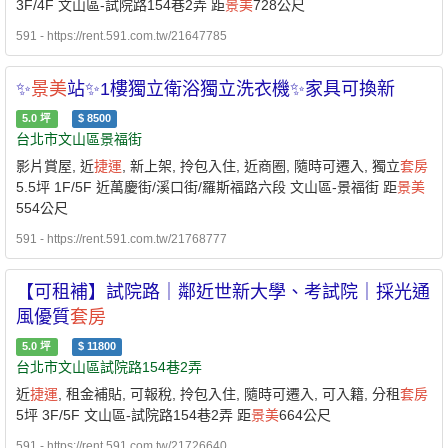
3F/4F 文山區-試院路154巷2弄 距
景美
728公尺
591 - https://rent.591.com.tw/21647785
✨
景美
站✨1樓獨立衛浴獨立洗衣機✨家具可換新
5.0
坪
$
8500
台北市文山區景福街
影片賞屋, 近
捷運
, 新上架, 拎包入住, 近商圈, 隨時可遷入, 獨立
套房
5.5坪 1F/5F 近萬慶街/溪口街/羅斯福路六段 文山區-景福街 距
景美
554公尺
591 - https://rent.591.com.tw/21768777
【可租補】試院路｜鄰近世新大學、考試院｜採光通
風優質
套房
5.0
坪
$
11800
台北市文山區試院路154巷2弄
近
捷運
, 租金補貼, 可報稅, 拎包入住, 隨時可遷入, 可入籍, 分租
套房
5坪 3F/5F 文山區-試院路154巷2弄 距
景美
664公尺
591 - https://rent.591.com.tw/21726640