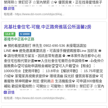
禁拜拜☆ 禁釘釘子 ☆室內禁菸 ☆💎 優質房東，正在找尋愛惜房子
屋找專業是房東房客最大保障歡迎提供需求為您配對優質物件【經
的好房客 💎🌟可協助申請300億元中央擴大租金補貼🌟 -社宅承租
詳情
紀業／租賃住宅服務業】【兆基屋管股份有限公司基隆分公司】📌
人-申請條件說明：✅家庭成員 ￭ 申請人 ￭ 申請人的配偶 ￭ 申請人
地址：基隆市中山區復興路211之1號📌經紀人：呂理聖(98)北市經
租租通 - https://www.dd-room.com/object/i4aj...
及其配偶戶籍內的直系親屬 ￭ 申請人的配偶之戶籍內的直系親屬
證字第00315號附近有便利商
店
、傳統市場、百貨公司、公園綠
1. 年齡限制：申請人須為年滿 18 歲以上之中華民國國民2. 家庭成
地、學校、醫療機構。
兆基社會住宅-可寵.中正路旁進區公所溫馨2房
員定義：本人 + 配偶 + 戶籍內直系親屬✅家庭年所得及財產限
額 ￭ 家庭年所得低於 109萬元以下 ￭ 每人每月平均所得低
13.8
坪
$
10000
於 54,303 元以下 ￭ 申請自建、自購住宅貸款利息補貼者動產限
基隆市中正區中正路
額：331 萬元以下 ￭ 不動產限額：578萬元✅無自有住宅（房
☎️ 預約看屋請撥打 林先生 0902-690-536 未接電話請加
屋） ￭ 申請人及家庭成員在臺北市、新北市、基隆市及桃園市均無
LINE ☎️☎️ 避免遺漏重要訊息，可直接手機號碼搜尋Line 加好友 ☎️
自有住宅✅於本市無承租本市公營住宅或社會住宅✅且未同時享有政
⛔️ 請勿使用官方留言，因訊息常有遺漏 ⛔️ -👑本案件為住都中心社
府租金補貼 -⭐️ 兆基屋管 x 凱基銀行 ⭐️業界首例跨業合作 繳房租可
會住宅包租代管計畫👑👑入住社會住宅需符合申請條件👑 -👍免仲介
刷卡自動扣繳 -方便、安全的支付方式-* 每個月房租可以自動
服務費👍🏆可協助申請租金補助🏆🏆可入戶籍🏆🌼【租金】：
扣繳，不怕又忘記* 利用刷卡繳納房租，快速建立個人信用* 妥善的
10000/月🌼【使用坪數】： 13.8坪🌼【權狀坪數】： 15.75坪屋況
靈活運用現金，培養記帳好習慣 - 創造公平的租屋環境 企業社會責
介紹💎 家電家具視需求提供💎 環境清幽 採光好 優質房客首選💎 可
任、實現居住正義提供安全安心的租屋居住環境 代租、代管、裝潢
養寵物 禁神明廳💎 附近 便利商
店
生活機能佳💎 可申請300億租金
修繕、包租 本公司專職租屋管理非一般房仲租屋找專業是房東房客
補貼 歡迎來電詢問☆ 可開伙☆ 可寵物☆ 禁拜拜☆ 禁釘釘子 ☆室內
最大保障歡迎提供需求為您配對優質物件【經紀業／租賃住宅服務
禁菸 ☆💎 優質房東，正在找尋愛惜房子的好房客 💎🌟可協助申請
詳情
業】【兆基屋管股份有限公司基隆分公司】📌地址：基隆市中山區
300億元中央擴大租金補貼🌟 -社宅承租人-申請條件說明：✅家庭成
復興路211之1號📌經紀人：呂理聖(98)北市經證字第00315號附近
租租通 - https://www.dd-room.com/object/wqbv...
員 ￭ 申請人 ￭ 申請人的配偶 ￭ 申請人及其配偶戶籍內的直系親
有便利商
店
、傳統市場、百貨公司、公園綠地、學校。
屬 ￭ 申請人的配偶之戶籍內的直系親屬1. 年齡限制：申請人須為年