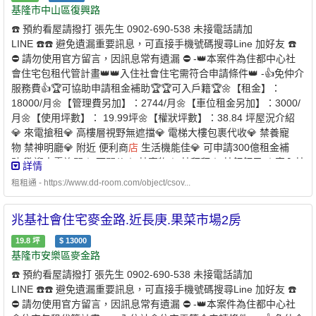
於 54,303 元以下 ￭ 申請自建、自購住宅貸款利息補貼者動產限
基隆市中山區復興路
額：331 萬元以下 ￭ 不動產限額：578萬元✅無自有住宅（房
☎️ 預約看屋請撥打 張先生 0902-690-538 未接電話請加
屋） ￭ 申請人及家庭成員在臺北市、新北市、基隆市及桃園市均無
LINE ☎️☎️ 避免遺漏重要訊息，可直接手機號碼搜尋Line 加好友 ☎️
自有住宅✅於本市無承租本市公營住宅或社會住宅✅且未同時享有政
⛔️ 請勿使用官方留言，因訊息常有遺漏 ⛔️ -👑本案件為住都中心社
府租金補貼 -⭐️ 兆基屋管 x 凱基銀行 ⭐️業界首例跨業合作 繳房租可
會住宅包租代管計畫👑👑入住社會住宅需符合申請條件👑 -👍免仲介
刷卡自動扣繳 -方便、安全的支付方式-* 每個月房租可以自動
服務費👍🏆可協助申請租金補助🏆🏆可入戶籍🏆🌼【租金】：
扣繳，不怕又忘記* 利用刷卡繳納房租，快速建立個人信用* 妥善的
18000/月🌼【管理費另加】：2744/月🌼【車位租金另加】：3000/
靈活運用現金，培養記帳好習慣 - 創造公平的租屋環境 企業社會責
月🌼【使用坪數】： 19.99坪🌼【權狀坪數】：38.84 坪屋況介紹
任、實現居住正義提供安全安心的租屋居住環境 代租、代管、裝潢
💎 來電搶租💎 高樓層視野無遮擋💎 電梯大樓包裹代收💎 禁養寵
修繕、包租 本公司專職租屋管理非一般房仲租屋找專業是房東房客
物 禁神明廳💎 附近 便利商
店
生活機能佳💎 可申請300億租金補
最大保障歡迎提供需求為您配對優質物件【經紀業／租賃住宅服務
貼 歡迎來電詢問☆ 可開伙☆ 禁寵物☆ 禁拜拜☆ 禁釘釘子 ☆室內禁
詳情
業】【兆基屋管股份有限公司基隆分公司】📌地址：基隆市中山區
菸 ☆💎 優質房東，正在找尋愛惜房子的好房客 💎🌟可協助申請300
復興路211之1號📌經紀人：呂理聖(98)北市經證字第00315號📌租
租租通 - https://www.dd-room.com/object/csov...
億元中央擴大租金補貼🌟 -社宅承租人-申請條件說明：✅家庭成
賃管理人員：張奇威(110)登字第010046號📌營業員：林郁翔(112)
員 ￭ 申請人 ￭ 申請人的配偶 ￭ 申請人及其配偶戶籍內的直系親
登字第449488號附近有便利商
店
、傳統市場、百貨公司、公園綠
兆基社會住宅麥金路.近長庚.果菜市場2房
屬 ￭ 申請人的配偶之戶籍內的直系親屬1. 年齡限制：申請人須為年
地、學校、醫療機構。
滿 18 歲以上之中華民國國民2. 家庭成員定義：本人 + 配偶 + 戶籍
19.8
坪
$
13000
內直系親屬✅家庭年所得及財產限額 ￭ 家庭年所得低於 109萬元以
基隆市安樂區麥金路
下 ￭ 每人每月平均所得低於 54,303 元以下 ￭ 申請自建、自購住宅
☎️ 預約看屋請撥打 張先生 0902-690-538 未接電話請加
貸款利息補貼者動產限額：331 萬元以下 ￭ 不動產限額：578萬元
LINE ☎️☎️ 避免遺漏重要訊息，可直接手機號碼搜尋Line 加好友 ☎️
✅無自有住宅（房屋） ￭ 申請人及家庭成員在臺北市、新北市、基
⛔️ 請勿使用官方留言，因訊息常有遺漏 ⛔️ -👑本案件為住都中心社
隆市及桃園市均無自有住宅✅於本市無承租本市公營住宅或社會住