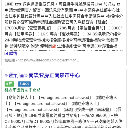
位）🔹 押金兩個月🔹 最短租期一年🔹 可申請租屋補助🔹 可設立戶
LINE ☎️☎️ 避免遺漏重要訊息，可直接手機號碼搜尋Line 加好友 ☎️
籍🔹 管委會尚未成立，故管理費未定✨ 全新社區、全新設備、優質
⛔️ 請勿使用官方留言，因訊息常有遺漏 ⛔️ -👑本案件為住都中心社
生活圈，入住即可享受舒適便利的居住環境。📞 歡迎預約賞屋，實
會住宅包租代管計畫👑👑入住社會住宅需符合申請條件👑 -👍免仲介
際屋況比照片更漂亮，喜歡價格皆可討論，我將竭誠為您服務！歡
服務費👍🏆可協助申請租金補助🏆🏆可入戶籍🏆🌼【租金】：
迎來電預約看屋，看屋請洽:0908-312945(同LINE)蔡先生有任何問
17600/月🌼【管理費另加】：2788/月🌼【車位租金另加】：3000/
題亦可加LINE諮詢:LINE ID:House073【【【因業務繁忙、常常不
月🌼【使用坪數】：16.9 坪🌼【權狀坪數】： 34.85坪屋況介紹💎
在桃園，看屋請提前預約】】】【【【因業務繁忙、常常不在桃
24小時物業管理💎電梯大樓免爬樓梯💎可申請租金補助💎 禁養寵
園，看屋請提前預約】】】【【【因業務繁忙、常常不在桃園，看
物 禁神明廳💎 附近 便利商
店
生活機能佳💎 可申請300億租金補
屋請提前預約】】】永義房屋大竹上興公園加盟
店
上安欣不動產
貼 歡迎來電詢問☆ 可開伙☆ 禁寵物☆ 禁拜拜☆ 禁釘釘子 ☆室內禁
詳情
仲介經紀有限公司 (105)桃市經字第001599號經紀人：蘇于涵【有
菸 ☆💎 優質房東，正在找尋愛惜房子的好房客 💎🌟可協助申請300
問題可以直接加LINE諮詢，房聊會擋訊息、吃訊息，請直接加LINE
租租通 - https://www.dd-room.com/object/4mcn...
億元中央擴大租金補貼🌟 -社宅承租人-申請條件說明：✅家庭成
諮詢】
員 ￭ 申請人 ￭ 申請人的配偶 ￭ 申請人及其配偶戶籍內的直系親
✨蘆竹區✨南崁套房正南崁市中心
屬 ￭ 申請人的配偶之戶籍內的直系親屬1. 年齡限制：申請人須為年
滿 18 歲以上之中華民國國民2. 家庭成員定義：本人 + 配偶 + 戶籍
5
坪
$
8000
內直系親屬✅家庭年所得及財產限額 ￭ 家庭年所得低於 110萬元以
桃園市蘆竹區中正路
下 ￭ 每人每月平均所得低於 54,303 元以下 ￭ 申請自建、自購住宅
【謝絕外籍人士】【Foreigners are not allowed】【謝絕外籍人
貸款利息補貼者動產限額：333 萬元以下 ￭ 不動產限額：560 萬元
士】【Foreigners are not allowed】【謝絕外籍人士】
✅無自有住宅（房屋） ￭ 申請人及家庭成員在臺北市、新北市、基
【Foreigners are not allowed】【床組可換成一般平面床墊】【價
隆市及桃園市均無自有住宅✅於本市無承租本市公營住宅或社會住
可談、歡迎加LINE或來電預約看屋或諮詢】一樓A2-9500/月三樓
宅✅且未同時享有政府租金補貼 -⭐️ 兆基屋管 x 凱基銀行 ⭐️業界首例
C2-8000/月四樓D1-8000/月👍家具設備一應俱全一只皮箱輕鬆入住
跨業合作 繳房租可刷卡自動扣繳 -方便、安全的支付方式-* 每
👍👍近台茂購物中心、7-11、南崁中心商圈、南崁交流道👍👍周邊