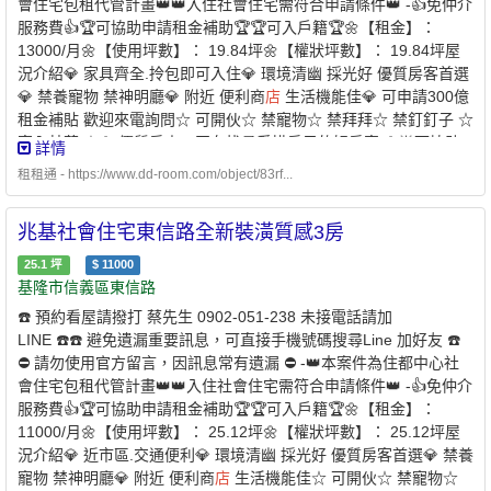
會住宅包租代管計畫👑👑入住社會住宅需符合申請條件👑 -👍免仲介
宅✅且未同時享有政府租金補貼 -⭐️ 兆基屋管 x 凱基銀行 ⭐️業界首例
服務費👍🏆可協助申請租金補助🏆🏆可入戶籍🏆🌼【租金】：
跨業合作 繳房租可刷卡自動扣繳 -方便、安全的支付方式-* 每
13000/月🌼【使用坪數】： 19.84坪🌼【權狀坪數】： 19.84坪屋
個月房租可以自動扣繳，不怕又忘記* 利用刷卡繳納房租，快速建立
況介紹💎 家具齊全.拎包即可入住💎 環境清幽 採光好 優質房客首選
個人信用* 妥善的靈活運用現金，培養記帳好習慣 - 創造公平的租屋
💎 禁養寵物 禁神明廳💎 附近 便利商
店
生活機能佳💎 可申請300億
環境 企業社會責任、實現居住正義提供安全安心的租屋居住環境 代
租金補貼 歡迎來電詢問☆ 可開伙☆ 禁寵物☆ 禁拜拜☆ 禁釘釘子 ☆
租、代管、裝潢修繕、包租 本公司專職租屋管理非一般房仲租屋找
室內禁菸 ☆💎 優質房東，正在找尋愛惜房子的好房客 💎🌟可協助
詳情
專業是房東房客最大保障歡迎提供需求為您配對優質物件【經紀業
申請300億元中央擴大租金補貼🌟 -社宅承租人-申請條件說明：✅家
／租賃住宅服務業】【兆基屋管股份有限公司基隆分公司】📌地
租租通 - https://www.dd-room.com/object/83rf...
庭成員 ￭ 申請人 ￭ 申請人的配偶 ￭ 申請人及其配偶戶籍內的直系
址：基隆市中山區復興路211之1號📌經紀人：呂理聖(98)北市經證
親屬 ￭ 申請人的配偶之戶籍內的直系親屬1. 年齡限制：申請人須為
字第00315號附近有便利商
店
、傳統市場、百貨公司、公園綠地、
兆基社會住宅東信路全新裝潢質感3房
年滿 18 歲以上之中華民國國民2. 家庭成員定義：本人 + 配偶 + 戶
學校、醫療機構。
籍內直系親屬✅家庭年所得及財產限額 ￭ 家庭年所得低於 109萬元
25.1
坪
$
11000
以下 ￭ 每人每月平均所得低於 54,303 元以下 ￭ 申請自建、自購住
基隆市信義區東信路
宅貸款利息補貼者動產限額：331 萬元以下 ￭ 不動產限額：578萬
☎️ 預約看屋請撥打 蔡先生 0902-051-238 未接電話請加
元✅無自有住宅（房屋） ￭ 申請人及家庭成員在臺北市、新北市、
LINE ☎️☎️ 避免遺漏重要訊息，可直接手機號碼搜尋Line 加好友 ☎️
基隆市及桃園市均無自有住宅✅於本市無承租本市公營住宅或社會
⛔️ 請勿使用官方留言，因訊息常有遺漏 ⛔️ -👑本案件為住都中心社
住宅✅且未同時享有政府租金補貼 -⭐️ 兆基屋管 x 凱基銀行 ⭐️業界首
會住宅包租代管計畫👑👑入住社會住宅需符合申請條件👑 -👍免仲介
例跨業合作 繳房租可刷卡自動扣繳 -方便、安全的支付方式-
服務費👍🏆可協助申請租金補助🏆🏆可入戶籍🏆🌼【租金】：
* 每個月房租可以自動扣繳，不怕又忘記* 利用刷卡繳納房租，快速
11000/月🌼【使用坪數】： 25.12坪🌼【權狀坪數】： 25.12坪屋
建立個人信用* 妥善的靈活運用現金，培養記帳好習慣 - 創造公平的
況介紹💎 近市區.交通便利💎 環境清幽 採光好 優質房客首選💎 禁養
租屋環境 企業社會責任、實現居住正義提供安全安心的租屋居住環
寵物 禁神明廳💎 附近 便利商
店
生活機能佳☆ 可開伙☆ 禁寵物☆
境 代租、代管、裝潢修繕、包租 本公司專職租屋管理非一般房仲租