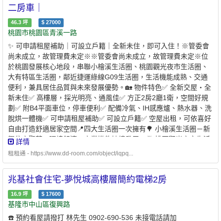
二房車｜
46.3
坪
$
27000
桃園市桃園區青溪一路
✨ 可申請租屋補助｜可設立戶籍｜全新未住，即可入住！※管委會
尚未成立，故管理費未定※※管委會尚未成立，故管理費未定※位
於桃園發展核心地段，串聯小檜溪生活圈、桃園觀光夜市生活圈、
大有特區生活圈，鄰近捷運綠線G09生活圈，生活機能成熟、交通
便利，兼具居住品質與未來發展優勢。🏡 物件特色✅ 全新交屋・全
新未住✅ 高樓層，採光明亮、通風佳✅ 方正2房2廳1衛，空間好規
劃✅ 附B4平面車位，停車便利✅ 配備冷氣、IH感應爐、熱水器、洗
脫烘一體機✅ 可申請租屋補助✅ 可設立戶籍✅ 空屋出租，可依喜好
自由打造舒適居家空間📍四大生活圈一次擁有🌳 小檜溪生活圈－新
興住宅聚落，環境舒適，商業機能持續發展。🍜 桃園觀光夜市生活
詳情
圈－美食林立，餐飲、採買一次滿足。🏙️ 大有特區生活圈－量販、
租租通 - https://www.dd-room.com/object/iqpq...
超市、商場、公園、金融及醫療資源完善。🚈 捷運綠線G09生活圈
－鄰近未來捷運綠線G09站，交通便利性持續提升，未來發展可
兆基社會住宅-夢悅城高樓層簡約電梯2房
期。另鄰近新永和市場、便利商
店
、朝陽森林公園、青溪國小、青
溪國中，食、衣、住、行、育、樂一應俱全。🚗 交通便利鄰近春日
16.9
坪
$
17600
路主要幹道，可快速連接桃園市區、經國特區、南崁及國道交流
基隆市中山區復興路
道，通勤省時便利。💰 租賃資訊💰 租金：32,000元／月（含平面車
☎️ 預約看屋請撥打 林先生 0902-690-536 未接電話請加