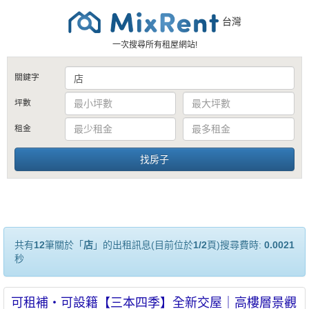
台灣
一次搜尋所有租屋網站!
關鍵字
坪數
租金
共有
12
筆關於「
店
」的出租訊息(目前位於
1/2
頁)搜尋費時:
0.0021
秒
可租補・可設籍【三本四季】全新交屋｜高樓層景觀