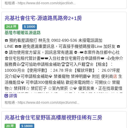
請條件說明：✅家庭成員 ￭ 申請人 ￭ 申請人的配偶 ￭ 申請人及其
租租通 - https://www.dd-room.com/object/iixh...
配偶戶籍內的直系親屬 ￭ 申請人的配偶之戶籍內的直系親屬1. 年齡
限制：申請人須為年滿 18 歲以上之中華民國國民2. 家庭成員定
兆基社會住宅-源遠路馬路旁2+1房
義：本人 + 配偶 + 戶籍內直系親屬✅家庭年所得及財產限額 ￭ 家庭
年所得低於 109萬元以下 ￭ 每人每月平均所得低於 54,303 元以
24.8
坪
$
10000
下 ￭ 申請自建、自購住宅貸款利息補貼者動產限額：331 萬元以
基隆市暖暖區源遠路
下 ￭ 不動產限額：578萬元✅無自有住宅（房屋） ￭ 申請人及家庭
☎️ 預約看屋請撥打 林先生 0902-690-536 未接電話請加
成員在臺北市、新北市、基隆市及桃園市均無自有住宅✅於本市無
LINE ☎️☎️ 避免遺漏重要訊息，可直接手機號碼搜尋Line 加好友 ☎️
承租本市公營住宅或社會住宅✅且未同時享有政府租金補貼 -⭐️ 兆基
⛔️ 請勿使用官方留言，因訊息常有遺漏 ⛔️ -👑本案件為住都中心社
屋管 x 凱基銀行 ⭐️業界首例跨業合作 繳房租可刷卡自動扣繳 -
會住宅包租代管計畫👑👑入住社會住宅需符合申請條件👑 -👍免仲介
方便、安全的支付方式-* 每個月房租可以自動扣繳，不怕又忘記* 利
服務費👍🏆可協助申請租金補助🏆🏆可入戶籍🏆🌼【租金】：
用刷卡繳納房租，快速建立個人信用* 妥善的靈活運用現金，培養記
10000/月🌼【使用坪數】：24.78 坪🌼【權狀坪數】： 26.07坪屋
帳好習慣 - 創造公平的租屋環境 企業社會責任、實現居住正義提供
況介紹💎可申請租金補助💎 禁養寵物 禁神明廳💎 附近 便利商
店
生
安全安心的租屋居住環境 代租、代管、裝潢修繕、包租 本公司專職
活機能佳💎 可申請300億租金補貼 歡迎來電詢問☆ 可開伙☆ 禁寵
租屋管理非一般房仲租屋找專業是房東房客最大保障歡迎提供需求
物☆ 禁拜拜☆ 禁釘釘子 ☆室內禁菸 ☆💎 優質房東，正在找尋愛惜
為您配對優質物件【經紀業／租賃住宅服務業】【兆基屋管股份有
房子的好房客 💎🌟可協助申請300億元中央擴大租金補貼🌟 -社宅承
詳情
限公司基隆分公司】📌地址：基隆市中山區復興路211之1號📌經紀
租人-申請條件說明：✅家庭成員 ￭ 申請人 ￭ 申請人的配偶 ￭ 申請
人：呂理聖(98)北市經證字第00315號附近有便利商
租租通 - https://www.dd-room.com/object/unmd...
店
、傳統市場、
人及其配偶戶籍內的直系親屬 ￭ 申請人的配偶之戶籍內的直系親屬
公園綠地、學校。
1. 年齡限制：申請人須為年滿 18 歲以上之中華民國國民2. 家庭成
兆基社會住宅星野區高樓層視野佳稀有三房
員定義：本人 + 配偶 + 戶籍內直系親屬✅家庭年所得及財產限
額 ￭ 家庭年所得低於 109萬元以下 ￭ 每人每月平均所得低
20
坪
$
18000