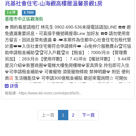
兆基社會住宅-山海觀高樓層溫馨景觀1房
滿 18 歲以上之中華民國國民2. 家庭成員定義：本人 + 配偶 + 戶籍
內直系親屬✅家庭年所得及財產限額 ￭ 家庭年所得低於 110萬元以
7.4
坪
$
7000
下 ￭ 每人每月平均所得低於 54,303 元以下 ￭ 申請自建、自購住宅
基隆市中正區觀海街
貸款利息補貼者動產限額：333 萬元以下 ￭ 不動產限額：560 萬元
☎️ 預約看屋請撥打 林先生 0902-690-536未接電話請加LINE ☎️☎️ 避
✅無自有住宅（房屋） ￭ 申請人及家庭成員在臺北市、新北市、基
免遺漏重要訊息，可直接手機號碼搜尋Line 加好友 ☎️⛔️ 請勿使用官
隆市及桃園市均無自有住宅✅於本市無承租本市公營住宅或社會住
方留言，因訊息常有遺漏 ⛔️ -👑本案件為住都中心社會住宅包租代管
宅✅且未同時享有政府租金補貼 -⭐️ 兆基屋管 x 凱基銀行 ⭐️業界首例
計畫👑👑入住社會住宅需符合申請條件👑 -👍免仲介服務費👍🏆可協
跨業合作 繳房租可刷卡自動扣繳 -方便、安全的支付方式-* 每
助申請租金補助🏆🏆可入戶籍🏆🌼【租金】：7000/月🌼【管理費
個月房租可以自動扣繳，不怕又忘記* 利用刷卡繳納房租，快速建立
另加】：283/月🌼【使用坪數】： 7.41坪🌼【權狀坪數】： 9.44坪
個人信用* 妥善的靈活運用現金，培養記帳好習慣 - 創造公平的租屋
屋況介紹💎新豐商圈💎電梯大樓免爬樓梯💎家具齊全.拎包即可入住
環境 企業社會責任、實現居住正義提供安全安心的租屋居住環境 代
💎可申請租金補助💎 可養寵物 須簽寵物條款 禁神明廳💎 附近 便利
租、代管、裝潢修繕、包租 本公司專職租屋管理非一般房仲租屋找
商
店
生活機能佳💎 可申請300億租金補貼 歡迎來電詢問☆ 可開伙
專業是房東房客最大保障歡迎提供需求為您配對優質物件【經紀業
☆ 禁寵物☆ 禁拜拜☆ 禁釘釘子 ☆室內禁菸 ☆💎 優質房東，正在找
詳情
／租賃住宅服務業】【兆基屋管股份有限公司基隆分公司】📌地
尋愛惜房子的好房客 💎🌟可協助申請300億元中央擴大租金補貼🌟 -
址：基隆市中山區復興路211之1號📌經紀人：呂理聖(98)北市經證
租租通 - https://www.dd-room.com/object/0e5i...
社宅承租人-申請條件說明：✅家庭成員 ￭ 申請人 ￭ 申請人的配
字第00315號附近有便利商
店
、傳統市場、百貨公司、公園綠地、
偶 ￭ 申請人及其配偶戶籍內的直系親屬 ￭ 申請人的配偶之戶籍內的
學校、醫療機構。
直系親屬1. 年齡限制：申請人須為年滿 18 歲以上之中華民國國民
上一頁
1
2
下一頁
2. 家庭成員定義：本人 + 配偶 + 戶籍內直系親屬✅家庭年所得及財
產限額 ￭ 家庭年所得低於 109萬元以下 ￭ 每人每月平均所得低
於 54,303 元以下 ￭ 申請自建、自購住宅貸款利息補貼者動產限
額：331 萬元以下 ￭ 不動產限額：578萬元✅無自有住宅（房