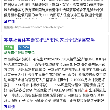
個月房租可以自動扣繳，不怕又忘記* 利用刷卡繳納房租，快速建立
商圈林立👍週邊生活機能便利、就學、就業、應有盡有👍離塵不離
個人信用* 妥善的靈活運用現金，培養記帳好習慣 - 創造公平的租屋
城👍靜巷美宅稀有釋出同時擁有清淨生活與繁華都會不是夢👍小資
環境 企業社會責任、實現居住正義提供安全安心的租屋居住環境 代
價月租👍物價飛漲的年代9000內即可入住南崁中正路 歡迎來電預
租、代管、裝潢修繕、包租 本公司專職租屋管理非一般房仲租屋找
約，現場幫您作完整介紹✨✨水電收取方式✨電每度5元／水+網路
詳情
專業是房東房客最大保障歡迎提供需求為您配對優質物件【經紀業
+第四台450$/月✨✨✨【機車可停門前】，中正路旁超多停車格！
／租賃住宅服務業】【兆基屋管股份有限公司基隆分公司】📌地
租租通 - https://www.dd-room.com/object/y7c6...
騎、開車也不怕找不到停車格 【全室禁菸、禁明火、謝絕寵物、燒
址：基隆市中山區復興路211之1號📌經紀人：呂理聖(98)北市經證
香、神明桌】【價可談、歡迎加LINE或來電預約看屋或諮詢】歡迎
字第00315號附近有便利商
店
、傳統市場、百貨公司、公園綠地、
兆基社會住宅崇安街.近市區.家具全配溫馨套房
來電預約看屋，看屋請洽:0908-312945(同LINE)蔡先生有任何問題
學校、醫療機構。
亦可加LINE諮詢:LINE ID:House073【【【看屋請提前預約】】】
7.6
坪
$
10000
【【【看屋請提前預約】】】【【【看屋請提前預約】】】永義房
基隆市仁愛區崇安街
屋大竹上興公園加盟
店
上安欣不動產仲介經紀有限公司 (105)桃
☎️ 預約看屋請撥打 張先生 0902-690-538未接電話請加LINE ☎️☎️ 避
市經字第001599號經紀人：蘇于涵【有問題可以直接加LINE諮詢，
免遺漏重要訊息，可直接手機號碼搜尋Line 加好友 ☎️⛔️ 請勿使用官
房聊會擋訊息、吃訊息，請直接加LINE諮詢
方留言，因訊息常有遺漏 ⛔️ -👑本案件為住都中心社會住宅包租代管
計畫👑👑入住社會住宅需符合申請條件👑 -👍免仲介服務費👍🏆可協
助申請租金補助🏆🏆可入戶籍🏆🌼【租金】：10000/月🌼【使用坪
數】： 7.56坪🌼【權狀坪數】： 7.56坪屋況介紹💎 環境清幽 採光
好 優質房客首選💎 禁養寵物 禁神明廳💎 附近 便利商
店
生活機能佳
💎 可申請300億租金補貼 歡迎來電詢問☆ 可開伙☆ 禁寵物☆ 禁拜
拜☆ 禁釘釘子 ☆室內禁菸 ☆💎 優質房東，正在找尋愛惜房子的好
房客 💎🌟可協助申請300億元中央擴大租金補貼🌟 -社宅承租人-申
詳情