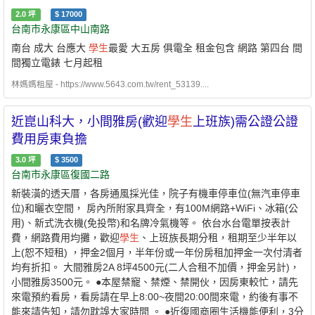
2.0
坪
$
17000
台南市永康區中山南路
南台 成大 台應大
學生
最愛 大五房 俱電全 租金包含 網路 第四台 間
間獨立電錶 七月起租
林媽媽租屋 - https://www.5643.com.tw/rent_53139....
近崑山科大，小間雅房(歡迎
學生
上班族)需公證公證
費用房東負擔
3.0
坪
$
3500
台南市永康區復國二路
新裝潢的透天厝，各房通風採光佳，院子有機車停車位(無汽車停車
位)和曬衣空間， 房內所附家具齊全，有100M網路+WiFi、冰箱(公
用)、新式洗衣機(免投幣)和名牌冷氣機等。 依台水台電單按表計
費，網路費用均攤，歡迎
學生
、上班族長期分租，租期至少半年以
上(恕不短租) ，押金2個月，半年份或一年份房租加押金一次付清者
均有折扣。 大間雅房2A 8坪4500元(二人合租不加價，押金另計)，
小間雅房3500元。 ●本屋禁寵、禁煙、禁開伙，因房東較忙，請先
來電預約看房，看房請在早上8:00~夜間20:00間來電，約後有事不
能來請告知，請勿耽誤大家時間 。 ●近復國商圈生活機能便利，3分