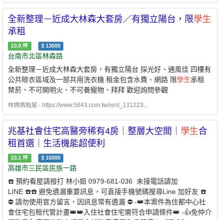
全新整理－近成大林森大套房／有獨立陽台，限
學生
承租
10.0
坪
$
13000
台南市北區林森路
全新整理－近成大林森大套房，有獨立陽台 採光好、通風佳 四樓有
公共晾衣區域及一部共用洗衣機 租金包含水費、網路 限
學生
承租
禁菸、不可開明火、不可養寵物、拜拜 歡迎詢問參觀
林媽媽租屋 - https://www.5643.com.tw/rent_131223...
兆基社會住宅高醫旁稀有4房｜整層大空間｜
學生
合
租首選｜生活機能超便利
23.1
坪
$
15000
高雄市三民區民族一路
☎️ 預約看屋請撥打 林小姐 0979-681-036 未接電話請加
LINE ☎️☎️ 避免遺漏重要訊息，可直接手機號碼搜尋Line 加好友 ☎️
⛔️ 請勿使用官方留言，因訊息常有遺漏 ⛔️ -👑本案件為住都中心社
會住宅包租代管計畫👑👑入住社會住宅需符合申請條件👑 -👍免仲介