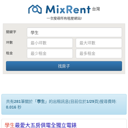
台灣
一次搜尋所有租屋網站!
關鍵字
坪數
租金
共有
281
筆關於「
學生
」的出租訊息(目前位於
1/29
頁)搜尋費時:
0.016
秒
學生
最愛大五房俱電全獨立電錶