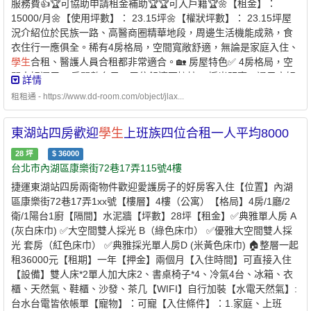
服務費👍🏆可協助申請租金補助🏆🏆可入戶籍🏆🌼【租金】：
15000/月🌼【使用坪數】： 23.15坪🌼【權狀坪數】： 23.15坪屋
況介紹位於民族一路、高醫商圈精華地段，周邊生活機能成熟，食
衣住行一應俱全。稀有4房格局，空間寬敞舒適，無論是家庭入住、
學生
合租、醫護人員合租都非常適合。🏡 房屋特色✅ 4房格局，空
間大好運用✅ 房間數充足，居住舒適不擁擠✅ 採光明亮、通風良好
詳情
✅ 格局方正，居住品質佳✅ 健身公寓，住戶單純✅ 可依需求規劃書
租租通 - https://www.dd-room.com/object/jlax...
房、工作空間或收納區📍 地段優勢🚶 鄰近高雄醫學大學、高醫附設
醫院🚶 鄰近民族一路主要幹道🚶 周邊餐飲、小吃、超商林立🚶 採
東湖站四房歡迎
學生
上班族四位合租一人平均8000
買方便，生活機能成熟🚶 交通便利，通勤輕鬆👨‍👩‍👧‍👦 適合族群✔
高醫
學生
合租✔ 醫護人員宿舍需求✔ 上班族朋友合租✔ 小家庭入住
28
坪
$
36000
在高醫生活圈，享受便利機能與舒適空間，一次滿足居住需求。歡
台北市內湖區康樂街72巷17弄115號4樓
迎預約賞屋！☆ 可開伙☆ 禁寵物☆ 禁拜拜☆ 禁釘釘子 ☆室內禁菸
捷運東湖站四房兩衛物件歡迎愛護房子的好房客入住【位置】內湖
☆💎 優質房東，正在找尋愛惜房子的好房客 💎🌟可協助申請300億
區康樂街72巷17弄1xx號【樓層】4樓（公寓）【格局】4房/1廳/2
元中央擴大租金補貼🌟 -申請條件說明：✅年滿18歲之中華民國國民
衛/1陽台1廚【隔間】水泥牆【坪數】28坪【租金】✅典雅單人房 A
✅人均所得未超過56,140元/月以下✅於高雄市無自有住宅✅於本市
(灰白床巾) ✅大空間雙人採光 B（綠色床巾） ✅優雅大空間雙人採
無承租本市公營住宅或社會住宅✅且未同時享有政府租金補貼 -⭐️ 兆
光 套房（紅色床巾） ✅典雅採光單人房D (米黃色床巾) 🏠整層一起
基屋管 x 凱基銀行 ⭐️業界首例跨業合作 繳房租可刷卡自動扣
租36000元【租期】一年【押金】兩個月【入住時間】可直接入住
繳 -方便、安全的支付方式-* 每個月房租可以自動扣繳，不怕
【設備】雙人床*2單人加大床2、書桌椅子*4、冷氣4台、冰箱、衣
又忘記* 利用刷卡繳納房租，快速建立個人信用* 妥善的靈活運用現
櫃、天然氣、鞋櫃、沙發、茶几【WIFI】自行加裝【水電天然氣】:
金，培養記帳好習慣 - 創造公平的租屋環境 企業社會責任、實現居
台水台電皆依帳單【寵物】：可寵【入住條件】：1.家庭、上班
住正義提供安全安心的租屋居住環境 代租、代管、裝潢修繕、包租