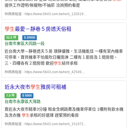
提供工作證明/無寵物/不抽菸 洽詢預約看屋
林媽媽租屋 - https://www.5643.com.tw/rent_132619...
學生
最愛－靜巷５房透天俗租
52.0
坪
$
20000
台南市東區大同路一段
近台南大學－靜巷透天５房 環靜優雅，生活機能佳 一樓有室內機車
可停車，寶貝機車不怕風吹日曬雨淋 二樓有１廚房及１間房間，
三、四樓各有２間房間 歡迎
學生
結伴承租
林媽媽租屋 - https://www.5643.com.tw/rent_42549....
近永大夜市
學生
雅房可租補
7.0
坪
$
5000
台南市永康區大灣路
靠近永大夜市騎車3分鐘 租金含網路費及機車停車位 1樓附有飲水機
及洗衣機
學生
承租的好選擇 趕緊預約看房
林媽媽租屋 - https://www.5643.com.tw/rent_151972...