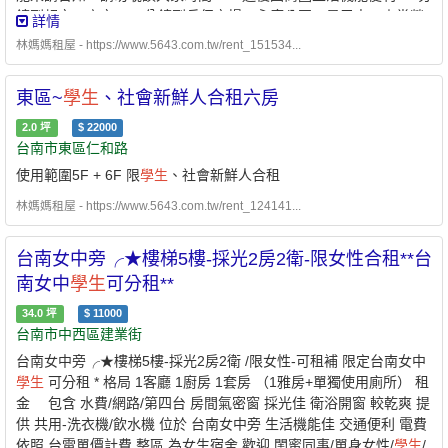
鐘到超市、夜市，10分鐘到兵仔市場、永康公園、星巴克、麥當勞
詳情
等，距離夢時代、國賓影城等也很近 ，但本屋鬧中取靜，環境清幽
林媽媽租屋 - https://www.5643.com.tw/rent_151534...
~ ●本屋為屋主自租，歡迎需租屋者(限三人以內)來看房，來看屋前
須先預約，恕不接受代租，懇請仲介和同行勿擾。
東區~
學生
、社會新鮮人合租六房
2.0
坪
$
22000
台南市東區仁和路
使用範圍5F + 6F 限
學生
、社會新鮮人合租
林媽媽租屋 - https://www.5643.com.tw/rent_124141...
台南女中旁╭★樓梯5樓-採光2房2衛-限女性合租**台
南女中
學生
可分租**
34.0
坪
$
11000
台南市中西區建業街
台南女中旁╭★樓梯5樓-採光2房2衛 /限女性-可租補 限定台南女中
學生
可分租 * 格局 1客廳 1廚房 1套房 （1雅房+單獨使用廁所） 租
金 包含 水費/網路/第四台 房間氣密窗 採光佳 衛浴開窗 較乾爽 提
供 共用-洗衣機/飲水機 位於 台南女中旁 生活機能佳 交通便利 電費
依照 台電單價計費 整區 為女生宿舍 歡迎 閨蜜同事/單身女性/
學生
/