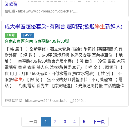
族、
學生
。（請簡單介紹您們目前的工作及年資，附上名片佳）2.
詳情
本公司專職租屋管理非一般房仲租屋找專業是房東房客最大保障歡
兩周內可起租優先看房【人數】：希望6～8人以內房東自己租～無
迎提供需求為您配對優質物件【經紀業／租賃住宅服務業】【兆基
租租通 - https://www.dd-room.com/object/ler1...
服務費歡迎愛惜房子愛乾淨的你🔎私訊看影片唷 LINE
屋管股份有限公司高雄分公司】📌地址：高雄市苓雅區中正二路175
ID:@091cktsp
號19樓之2📌經紀人：羅珮珊(111)北市經證字第02711號
成大學區超優套房~有陽台.超明亮(歡迎
學生
新鮮人)
7.0
坪
$
4500
台南市東區台南市東寧路435巷30號
【 格 局 】： 全新整修，獨立大套房 (陽台) 附照片 磚牆隔間 均有
對外窗 【 坪 數 】：5-8坪 環境舒適 乾淨又安靜 室內機車位 【 地
址 】：東寧路435巷30號(東光國小旁) 【 設 備 】：冷氣 電視 冰箱
電腦桌 書桌 衣櫥 雙人床 洗衣機(投幣30元) 【 押 金 】: 兩個月 【
費 用 】: 月租4500元起、自付水電費(獨立水電表) 【 性 別 】: 不
限(限
學生
) 【 限 制 】: 無不良嗜好且愛整潔佳。不可養寵物 【 電
話 】： 行動電話 孫先生 【房東概述】：光線通風特優 生活機能佳
.
林媽媽租屋 - https://www.5643.com.tw/rent_56049....
上一頁
1
2
3
4
5
下一頁