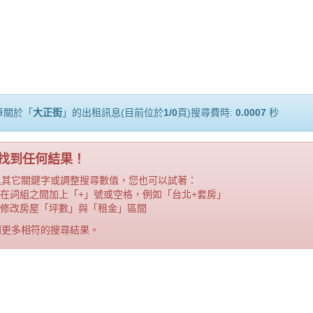
筆關於「
大正街
」的出租訊息(目前位於
1/0
頁)搜尋費時:
0.0007
秒
找到任何結果！
入其它關鍵字或調整搜尋數值，您也可以試著：
在詞組之間加上「+」號或空格，例如「台北+套房」
修改房屋「坪數」與「租金」區間
到更多相符的搜尋結果。