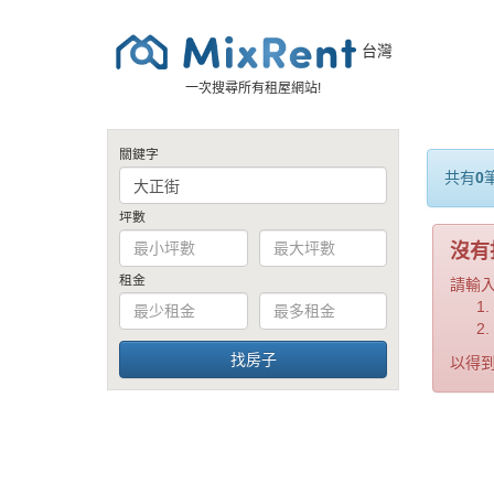
台灣
一次搜尋所有租屋網站!
關鍵字
共有
0
坪數
沒有
租金
請輸
以得