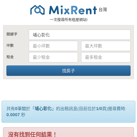
台灣
一次搜尋所有租屋網站!
關鍵字
坪數
租金
共有
0
筆關於「
埔心彰化
」的出租訊息(目前位於
1/0
頁)搜尋費時:
0.0007
秒
沒有找到任何結果！