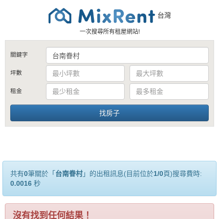
台灣
一次搜尋所有租屋網站!
關鍵字
坪數
租金
共有
0
筆關於「
台南眷村
」的出租訊息(目前位於
1/0
頁)搜尋費時:
0.0016
秒
沒有找到任何結果！