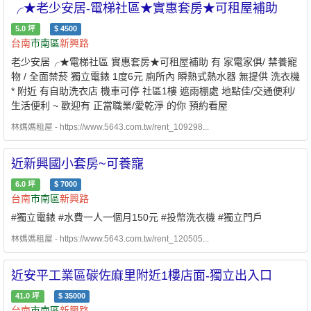
╭★老少安居-電梯社區★實惠套房★可租屋補助
5.0
坪
$
4500
台南
市南區
新興路
老少安居╭★電梯社區 實惠套房★可租屋補助 有 家電家俱/ 禁養寵
物 / 全面禁菸 獨立電錶 1度6元 廁所內 瞬熱式熱水器 無提供 洗衣機
* 附近 有自助洗衣店 機車可停 社區1樓 遮雨棚處 地點佳/交通便利/
生活便利 ~ 歡迎有 正當職業/愛乾淨 的你 預約看屋
林媽媽租屋 - https://www.5643.com.tw/rent_109298...
近新興國小套房~可養寵
6.0
坪
$
7000
台南
市南區
新興路
#獨立電錶 #水費一人一個月150元 #投幣洗衣機 #獨立門戶
林媽媽租屋 - https://www.5643.com.tw/rent_120505...
近安平工業區碳佐麻里附近1樓店面-獨立出入口
41.0
坪
$
35000
台南
市南區
新興路