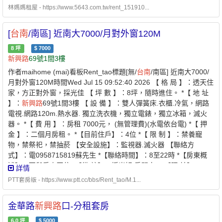
林媽媽租屋 - https://www.5643.com.tw/rent_151910...
[
台南
/南區] 近南大7000/月對外窗120M
8
坪
$
7000
新興路
69號1間3樓
作者maihome (mai)看板Rent_tao標題[無/
台南
/南區] 近南大7000/
月對外窗120M時間Wed Jul 15 09:52:40 2026 【 格 局 】：透天住
家，方正對外窗，採光佳 【 坪 數 】：8坪，隨時進住。 *【 地 址
】：
新興路
69號1間3樓 【 設 備 】：雙人彈簧床.衣櫃.冷氣，網路
電視.網路120m.熱水器. 獨立洗衣機，獨立電錶，獨立冰箱，滅火
器。 *【 費 用 】：房租 7000元， (無管理費)(水電依台電) *【 押
金 】：二個月房租。 *【目前住戶】：4位 *【 限 制 】：禁養寵
物，禁祭祀，禁抽菸 【安全設施】：監視器.滅火器 【聯絡方
式】：電0958715819蘇先生 *【聯絡時間】：8至22時 *【房東概
述】：不與房東同住 *【備 註】：採光好,房間大， 【照 片】：
詳情
https://rent.591.com.tw/rent-detail-21619897.html
PTT套房版 - https://www.ptt.cc/bbs/Rent_tao/M.1...
金華路
新興路
口-分租套房
6.0
坪
$
5000