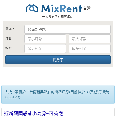
台灣
一次搜尋所有租屋網站!
關鍵字
坪數
租金
共有
9
筆關於「
台南新興路
」的出租訊息(目前位於
1/1
頁)搜尋費時:
0.0017
秒
近新興國靜巷小套房~可養寵