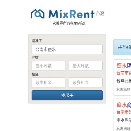
台灣
一次搜尋所有租屋網站!
關鍵字
共有
4
坪數
鹽水
台南市
租金
暫無此
林媽媽租屋 -
鹽水
台南市
車水馬
林媽媽租屋 -