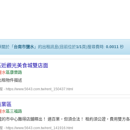
筆關於「
台南市鹽水
」的出租訊息(目前位於
1/1
頁)搜尋費時:
0.0011
秒
區近觀光美食城雙店面
鹽水
區康樂路
出租物件描述
 https://www.5643.com.tw/rent_150437.html
商業區
鹽水
區三福路
龍的市中心難得店舖釋出！ 適百業，但須合法！ 租約須公證，費用雙方
 https://www.5643.com.tw/rent_141916.html