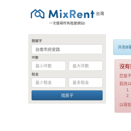
台灣
一次搜尋所有租屋網站!
關鍵字
共有
0
坪數
沒有
租金
您是
若改
以得