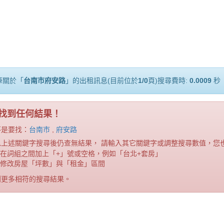
筆關於「
台南市府安路
」的出租訊息(目前位於
1/0
頁)搜尋費時:
0.0009
秒
找到任何結果！
不是要找：
台南市
,
府安路
以上述關鍵字搜尋後仍查無結果， 請輸入其它關鍵字或調整搜尋數值，您
在詞組之間加上「+」號或空格，例如「台北+套房」
修改房屋「坪數」與「租金」區間
到更多相符的搜尋結果。