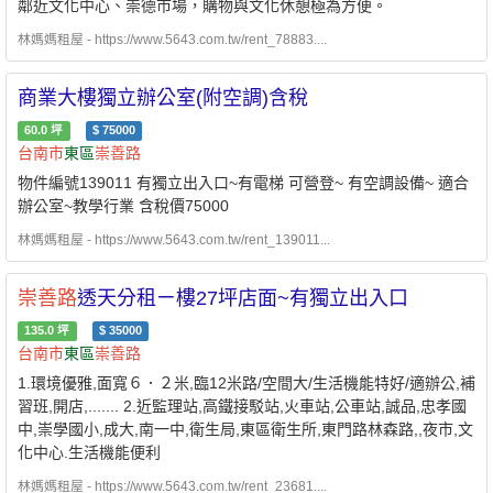
鄰近文化中心、崇德市場，購物與文化休憩極為方便。
林媽媽租屋 - https://www.5643.com.tw/rent_78883....
商業大樓獨立辦公室(附空調)含稅
60.0
坪
$
75000
台南市
東區
崇善路
物件編號139011 有獨立出入口~有電梯 可營登~ 有空調設備~ 適合
辦公室~教學行業 含稅價75000
林媽媽租屋 - https://www.5643.com.tw/rent_139011...
崇善路
透天分租ㄧ樓27坪店面~有獨立出入口
135.0
坪
$
35000
台南市
東區
崇善路
1.環境優雅,面寬６．２米,臨12米路/空間大/生活機能特好/適辦公,補
習班,開店,....... 2.近監理站,高鐵接駁站,火車站,公車站,誠品,忠孝國
中,崇學國小,成大,南一中,衛生局,東區衛生所,東門路林森路,,夜市,文
化中心.生活機能便利
林媽媽租屋 - https://www.5643.com.tw/rent_23681....