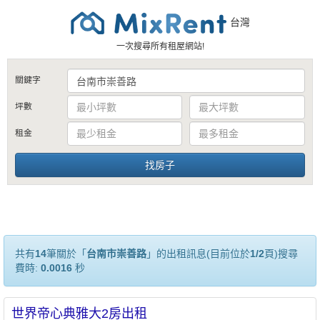
台灣
一次搜尋所有租屋網站!
關鍵字
坪數
租金
共有
14
筆關於「
台南市崇善路
」的出租訊息(目前位於
1/2
頁)搜尋
費時:
0.0016
秒
世界帝心典雅大2房出租