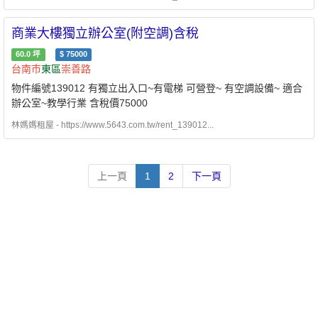
商業大樓獨立辦公室(附空調)含稅
60.0
坪
$
75000
台南市
東區
崇善路
物件編號139012 有獨立出入口~有電梯 可營登~ 有空調設備~ 適合
辦公室~教學行業 含稅價75000
林媽媽租屋 - https://www.5643.com.tw/rent_139012...
上一頁
1
2
下一頁