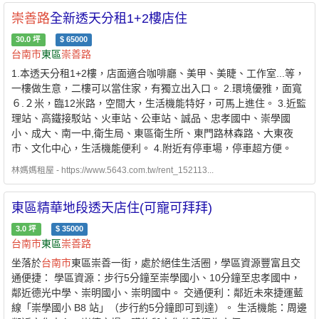
崇善路
全新透天分租1+2樓店住
30.0
坪
$
65000
台南市
東區
崇善路
1.本透天分租1+2樓，店面適合咖啡廳、美甲、美睫、工作室...等，
一樓做生意，二樓可以當住家，有獨立出入口。 2.環境優雅，面寬
６.２米，臨12米路，空間大，生活機能特好，可馬上進住。 3.近監
理站、高鐵接駁站、火車站、公車站、誠品、忠孝國中、崇學國
小、成大、南一中,衛生局、東區衛生所、東門路林森路、大東夜
市、文化中心，生活機能便利。 4.附近有停車場，停車超方便。
林媽媽租屋 - https://www.5643.com.tw/rent_152113...
東區精華地段透天店住(可寵可拜拜)
3.0
坪
$
35000
台南市
東區
崇善路
坐落於
台南市
東區崇善一街，處於絕佳生活圈，學區資源豐富且交
通便捷： 學區資源：步行5分鐘至崇學國小、10分鐘至忠孝國中，
鄰近德光中學、崇明國小、崇明國中。 交通便利：鄰近未來捷運藍
線「崇學國小 B8 站」（步行約5分鐘即可到達）。 生活機能：周邊