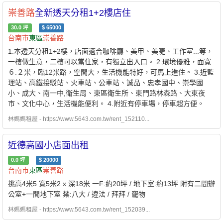
崇善路
全新透天分租1+2樓店住
30.0
坪
$
65000
台南市
東區
崇善路
1.本透天分租1+2樓，店面適合咖啡廳、美甲、美睫、工作室...等，
一樓做生意，二樓可以當住家，有獨立出入口。 2.環境優雅，面寬
６.２米，臨12米路，空間大，生活機能特好，可馬上進住。 3.近監
理站、高鐵接駁站、火車站、公車站、誠品、忠孝國中、崇學國
小、成大、南一中,衛生局、東區衛生所、東門路林森路、大東夜
市、文化中心，生活機能便利。 4.附近有停車場，停車超方便。
林媽媽租屋 - https://www.5643.com.tw/rent_152110...
近德高國小店面出租
0.0
坪
$
20000
台南市
東區
崇善路
挑高4米5 寬5米2 x 深18米 一F:約20坪 / 地下室:約13坪 附有二間辦
公室+一間地下室 禁:八大 / 違法 / 拜拜 / 寵物
林媽媽租屋 - https://www.5643.com.tw/rent_152039...