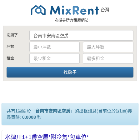
台灣
一次搜尋所有租屋網站!
關鍵字
坪數
租金
共有
1
筆關於「
台南市安南區空房
」的出租訊息(目前位於
1/1
頁)搜
尋費時:
0.0008
秒
水律川1+1房空屋*附冷氣*包車位*