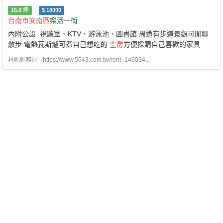
15.0
坪
$
18000
台南市
安南區
樂活一街
內附公設: 視聽室、KTV、游泳池、圖書館 周遭有步道景觀可閒聊
散步 電熱瓦斯爐可煮自己想吃的
空房
方便採購自己喜歡的家具
林媽媽租屋 - https://www.5643.com.tw/rent_146034...