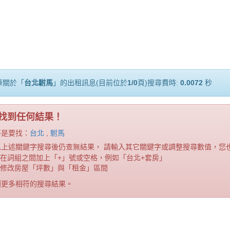
筆關於「
台北駙馬
」的出租訊息(目前位於
1/0
頁)搜尋費時:
0.0072
秒
找到任何結果！
不是要找：
台北
,
駙馬
以上述關鍵字搜尋後仍查無結果， 請輸入其它關鍵字或調整搜尋數值，您
在詞組之間加上「+」號或空格，例如「台北+套房」
修改房屋「坪數」與「租金」區間
到更多相符的搜尋結果。