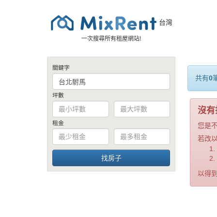
台灣
一次搜尋所有租屋網站!
關鍵字
共有
0
坪數
沒有
租金
您是
若改
以得