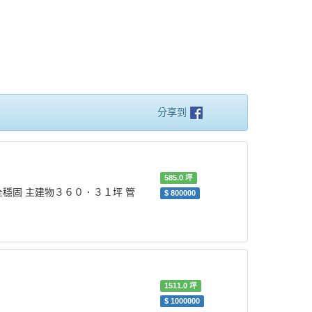
分享到
585.0
坪
穩固 主建物３６０．３１坪 管
$
800000
1511.0
坪
$
1000000