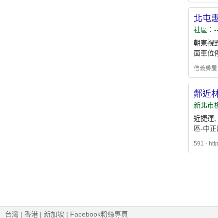
北屯
社區：-
朝東視
面車位
信義房屋 - h
鄰近
新北市
近捷運,
區-中正
591 - htt
台灣
|
香港
|
新加坡
|
Facebook粉絲專頁