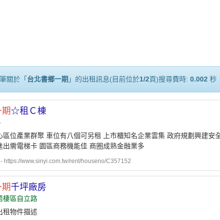
筆關於「
台北書鄉一期
」的出租訊息(目前位於
1/2
頁)搜尋費時:
0.002
秒
一期
☆租Ｃ棟
-
心區位產業群聚 車位有八個可另租 上市櫃知名企業雲集 政府規劃興建安全
進出需電梯卡 園區商務機能佳 商圈成熟金融業多
ttps://www.sinyi.com.tw/rent/houseno/C357152
一期
千坪廠房
梧棲區自立路
出租物件描述