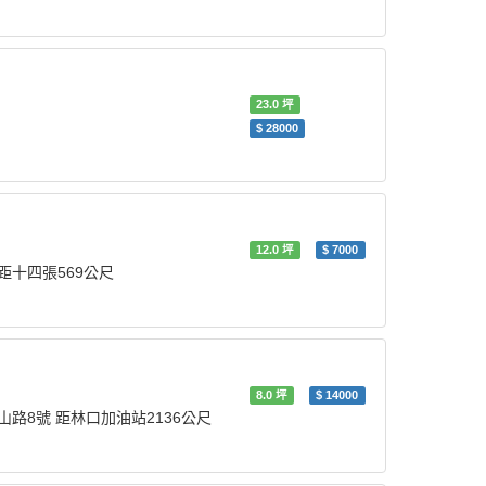
23.0
坪
$
28000
12.0
坪
$
7000
 距十四張569公尺
8.0
坪
$
14000
-中山路8號 距林口加油站2136公尺