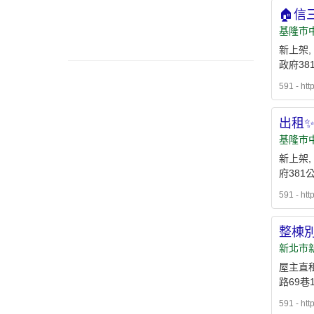
🏠信
基隆市
新上架,
政府38
591 - htt
出租
基隆市
新上架,
府381
591 - htt
整棟
新北市新
屋主直租
路69巷
591 - htt