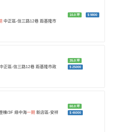
10.0
坪
$
9800
期
中正區-信三路12巷 距基隆市
35.0
坪
中正區-信三路12巷 距基隆市政
$
25000
60.0
坪
整棟/3F 綠中海
一期
新店區-安祥
$
46000