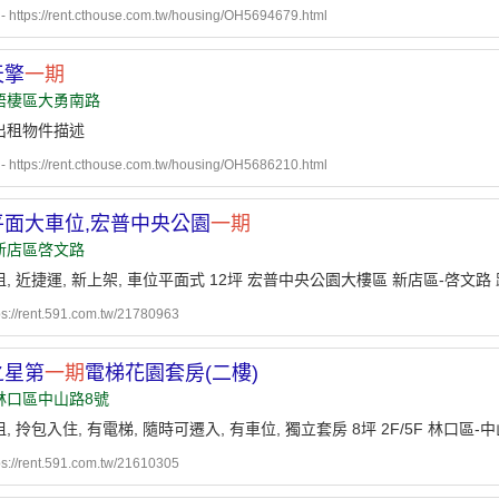
ttps://rent.cthouse.com.tw/housing/OH5694679.html
天擎
一期
梧棲區大勇南路
出租物件描述
ttps://rent.cthouse.com.tw/housing/OH5686210.html
平面大車位,宏普中央公園
一期
新店區啓文路
, 近捷運, 新上架, 車位平面式 12坪 宏普中央公園大樓區 新店區-啓文路
ps://rent.591.com.tw/21780963
之星第
一期
電梯花園套房(二樓)
林口區中山路8號
, 拎包入住, 有電梯, 隨時可遷入, 有車位, 獨立套房 8坪 2F/5F 林口區
ps://rent.591.com.tw/21610305