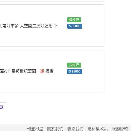
46.0
坪
北屯好市多 大空間三房好運用 平
$
35000
12.0
坪
加蓋/5F 富邦世紀華園
一期
板橋
$
25000
頁
刊登租屋
-
關於我們
-
聯絡我們
-
隱私權政策
-
服務條款