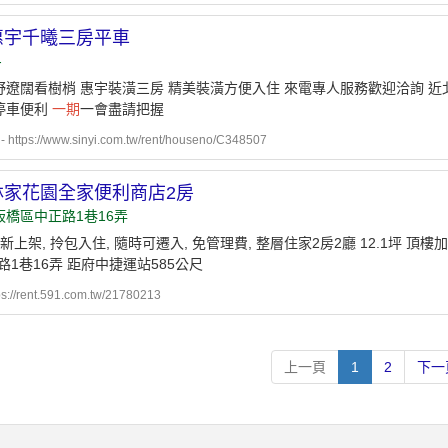
惠宇千曦三房平車
-
野遼闊看樹梢 惠宇裝潢三房 精美裝潢方便入住 來電專人服務歡迎洽詢 近
停車便利
一期
一會盡請把握
ttps://www.sinyi.com.tw/rent/houseno/C348507
林家花園全家便利商店2房
板橋區中正路1巷16弄
 新上架, 拎包入住, 隨時可遷入, 免管理費, 整層住家2房2廳 12.1坪 頂樓
路1巷16弄 距府中捷運站585公尺
ps://rent.591.com.tw/21780213
上一頁
1
2
下一