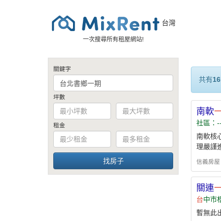
台灣
一次搜尋所有租屋網站!
關鍵字
共有
16
坪數
南軟
社區：-
租金
南軟核
理嚴謹
信義房屋 - h
關連
台
中市
暫無此