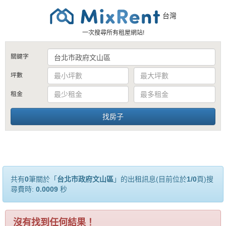
台灣
一次搜尋所有租屋網站!
關鍵字
坪數
租金
共有
0
筆關於「
台北市政府文山區
」的出租訊息(目前位於
1/0
頁)搜
尋費時:
0.0009
秒
沒有找到任何結果！