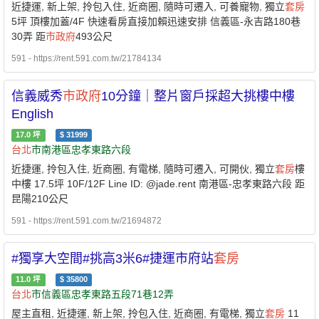
近捷運, 新上架, 拎包入住, 近商圈, 隨時可遷入, 可養寵物, 獨立
套房
5坪 頂樓加蓋/4F 快速看房直接加賴迅速安排 信義區-永吉路180巷
30弄 距
市政府
493公尺
591 - https://rent.591.com.tw/21784134
信義威秀
市政府
10分鐘｜整片窗戶採超大挑樓中樓
English
17.0
坪
$
31999
台北
市南港區忠孝東路六段
近捷運, 拎包入住, 近商圈, 有電梯, 隨時可遷入, 可開伙, 獨立
套房
樓
中樓 17.5坪 10F/12F Line ID: @jade.rent 南港區-忠孝東路六段 距
昆陽210公尺
591 - https://rent.591.com.tw/21694872
#獨享大空間#挑高3米6#捷運市府站
套房
11.0
坪
$
35800
台北
市信義區忠孝東路五段71巷12弄
屋主直租, 近捷運, 新上架, 拎包入住, 近商圈, 有電梯, 獨立
套房
11