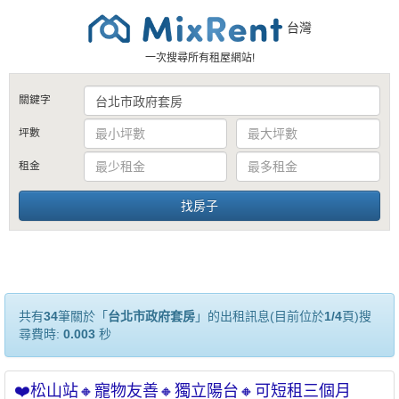
台灣
一次搜尋所有租屋網站!
關鍵字
坪數
租金
共有
34
筆關於「
台北市政府套房
」的出租訊息(目前位於
1/4
頁)搜
尋費時:
0.003
秒
❤️松山站🔸寵物友善🔸獨立陽台🔸可短租三個月