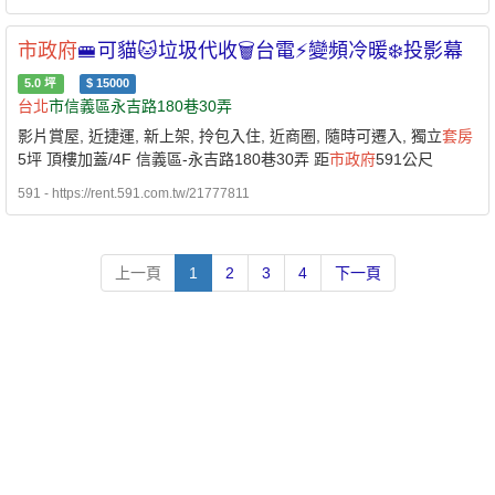
市政府
🚝可貓🐱垃圾代收🗑️台電⚡️變頻冷暖❄️投影幕
5.0
坪
$
15000
台北
市信義區永吉路180巷30弄
影片賞屋, 近捷運, 新上架, 拎包入住, 近商圈, 隨時可遷入, 獨立
套房
5坪 頂樓加蓋/4F 信義區-永吉路180巷30弄 距
市政府
591公尺
591 - https://rent.591.com.tw/21777811
上一頁
1
2
3
4
下一頁