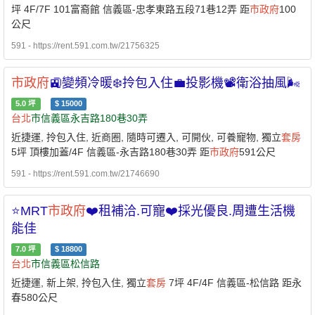
坪 4F/7F 101富裔館 信義區-忠孝東路五段71巷12弄 距
市政府
100
公尺
591 - https://rent.591.com.tw/21756325
市政府
🚉變頻冷暖❄️拎包入住💼投影機📽️衛浴抽風🌬️
5.0
坪
$
15000
台北
市信義區永吉路180巷30弄
近捷運, 拎包入住, 近商圈, 隨時可遷入, 可開伙, 可養寵物, 獨立
套房
5坪 頂樓加蓋/4F 信義區-永吉路180巷30弄 距
市政府
591公尺
591 - https://rent.591.com.tw/21746690
⭐MRT
市政府
❤️租補洽.可寵❤️採光優良.周遭生活機
能佳
7.0
坪
$
18800
台北
市信義區松信路
近捷運, 新上架, 拎包入住, 獨立
套房
7坪 4F/4F 信義區-松信路 距永
春580公尺