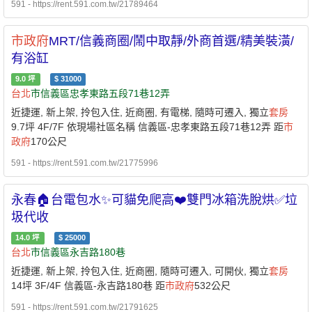
591 - https://rent.591.com.tw/21789464
市政府
MRT/信義商圈/鬧中取靜/外商首選/精美裝潢/
有浴缸
9.0
坪
$
31000
台北
市信義區忠孝東路五段71巷12弄
近捷運, 新上架, 拎包入住, 近商圈, 有電梯, 隨時可遷入, 獨立
套房
9.7坪 4F/7F 依現場社區名稱 信義區-忠孝東路五段71巷12弄 距
市
政府
170公尺
591 - https://rent.591.com.tw/21775996
永春🏠台電包水✨可貓免爬高❤️雙門冰箱洗脫烘✅垃
圾代收
14.0
坪
$
25000
台北
市信義區永吉路180巷
近捷運, 新上架, 拎包入住, 近商圈, 隨時可遷入, 可開伙, 獨立
套房
14坪 3F/4F 信義區-永吉路180巷 距
市政府
532公尺
591 - https://rent.591.com.tw/21791625