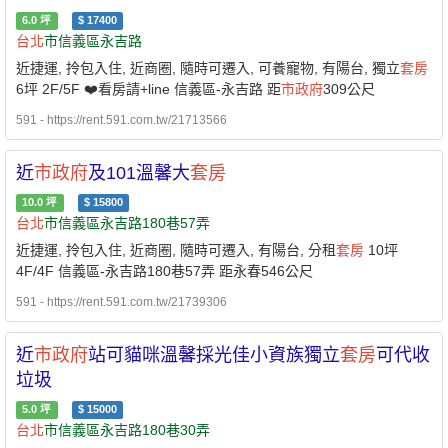
6.0
坪
$
17400
台北
市信義區永吉路
近捷運, 拎包入住, 近商圈, 隨時可遷入, 可養寵物, 有陽台, 獨立
套房
6坪 2F/5F ❤️看房請+line 信義區-永吉路 距
市政府
309公尺
591 - https://rent.591.com.tw/21713566
近
市政府
及101溫馨大
套房
10.0
坪
$
15800
台北
市信義區永吉路180巷57弄
近捷運, 拎包入住, 近商圈, 隨時可遷入, 有陽台, 分租
套房
10坪
4F/4F 信義區-永吉路180巷57弄 距永春546公尺
591 - https://rent.591.com.tw/21739306
近
市政府
站可貓咪溫馨採光佳小資族獨立
套房
可代收
垃圾
5.0
坪
$
15000
台北
市信義區永吉路180巷30弄