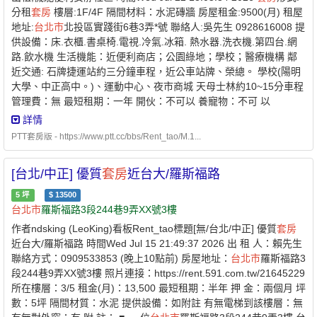
分租
套房
樓層:1F/4F 隔間材料：水泥磚牆 房屋租金:9500(月) 租屋
地址:
台北市
北投區實踐街6巷3弄*號 聯絡人:吳先生 0928616008 提
供設備：床.衣櫃.書桌椅.電視.冷氣.冰箱. 熱水器.洗衣機.第四台.網
路.飲水機 生活機能：近便利商店；公園綠地；學校；醫療機構 鄰
近交通: 石牌捷運站約三分鐘車程，近公車站牌、榮總。 學校(陽明
大學、中正高中。)、運動中心、夜市商城 天母士林約10~15分車程
管理費：無 最短租期：一年 開伙：不可以 養寵物：不可 以
https://drive.google.com/drive/folders/1hrnbMkxkW1dX7Am7Zvm
詳情
PTT套房版 - https://www.ptt.cc/bbs/Rent_tao/M.1...
[台北/中正] 優質
套房
近台大/羅斯福路
5
坪
$
13500
台北市
羅斯福路3段244巷9弄XX號3樓
作者ndsking (LeoKing)看板Rent_tao標題[無/台北/中正] 優質
套房
近台大/羅斯福路 時間Wed Jul 15 21:49:37 2026 出 租 人：賴先生
聯絡方式：0909533853 (晚上10點前) 房屋地址：
台北市
羅斯福路3
段244巷9弄XX號3樓 照片連接：https://rent.591.com.tw/21645229
所在樓層：3/5 租金(月)：13,500 最短租期：半年 押 金：兩個月 坪
數：5坪 隔間材質：水泥 提供設備：如附註 有無電梯到該樓層：無