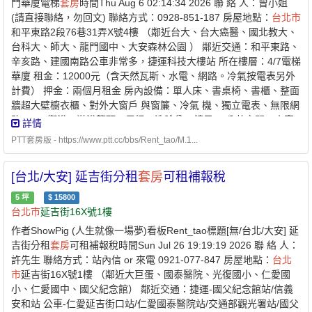
門華廈電梯
套房
時間Thu Aug 6 02:14:34 2026 聯 絡 人：曾小姐
(請直接聯絡，勿回文) 聯絡方式：0928-851-187 房屋地點：
台北市
和平東路2段76巷31弄X號4樓 （鄰近台大、台大癌醫、國北教大、
台科大、師大、龍門國中、大安森林公園 ） 鄰近交通：和平東路、
辛亥路、建國南路公車非常多，捷運科技大樓站 所在樓層：4/7電梯
華廈 租金：12000元（含天然瓦斯、水電、網路。冷氣按電表另外
計費） 押金：兩個月租金 房內設備：單人床、書桌椅、書櫃、整面
牆超大壁櫥衣櫃、對外大窗戶 與窗簾、冷氣 機、獨立電表、無限網
路wifi。 衛浴：淋浴龍頭、馬桶、洗臉盆、鏡子。 公共空間：小客
詳情
廳、茶水間(無炊)、曬衣後陽台、前陽台、洗物台 公共設施：冰
PTT套房版 - https://www.ptt.cc/bbs/Rent_tao/M.1...
箱、溫熱飲水機、洗衣機。(免付費) 格局坪數：5.7坪，格局方正。
隔間材質：水泥磚牆，對外大窗戶，獨立安靜。（附照片） 電 梯：
[台北/大安] 延吉街分租
套房
可租補報稅
磁卡管制。 能否接受寵物：否 參考圖片：
https://drive.google.com/drive/u/1/folders/17NtBA_yR8jhVU11E75
5
坪
$
15800
wah 備註：格局方正，房間獨立，不受干擾、適合女學生、上班族
台北市
延吉街16X號1樓
居住。不可炊煮、不吸菸、 無寵物。文教區純住宅，環境單純、安
作者ShowPig (人生就像一場夢)看板Rent_tao標題[無/台北/大安] 延
靜，巷道寬大，停車方便。每月一次掃地阿姨打掃 房外公共空間。
吉街分租
套房
可租補報稅時間Sun Jul 26 19:19:19 2026 聯 絡 人：
許先生 聯絡方式：站內信 or 來電 0921-077-847 房屋地點：
台北
市
延吉街16X號1樓 （鄰近大巨蛋、國泰醫院、光復國小、仁愛國
小、仁愛國中、國父紀念館） 鄰近交通：捷運-國父紀念館站/信義
安和站 公車-仁愛延吉街口站/仁愛國泰醫院站/交通部觀光署站/國父