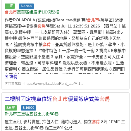
--
坪
$
27000
台北市
萬華區峨眉街10X號2樓
作者ROLAROLA (甌甌)看板Rent_tao標題[無/
台北市
/萬華區] 近捷
運挑高樓中樓電梯
套房
時間Sat Jul 11 12:39:51 2026 【西門站｜挑
高4.5米樓中樓｜一卡皮箱即可入住】 萬華區・峨眉街｜挑高4米5
樓中樓 想住在西門町最熱鬧的地段，又想擁有自己的舒適小天地
嗎？ 這間挑高樓中樓
套房
，兼具質感與機能，是上班族、學生、小
資族的理想選擇！ #物件特色 1.一房一廳一衛一廚 2.挑高4.5米樓中
樓設計，空間舒適不壓迫 3.家具、家電齊全，一卡皮箱即可入住 4.
流理台＋電晶爐，可簡單料理 5.洗脫烘洗衣機，不用曬衣服，生活
更便利 6.獨立衛浴，居住品質佳 7.步行即可到西門捷運站 8.西門町
商圈就在旁邊，餐廳、咖啡廳、電影院、百貨應有盡有 9.超商、藥
詳情
妝店、傳統小吃、美食林立，生活機能滿分 #優質社區 1.有24小時
PTT套房版 - https://www.ptt.cc/bbs/Rent_tao/M.1...
管理員，安全有保障 2.可代收包裹、信件 3.垃圾集中處理，免追垃
圾車 4.公設完善：健身房、KTV、交誼廳、閱覽室、空中花園 租賃
二樓附固定機車位近
台北市
優質飯店式美
套房
資訊 #地址：
台北市
萬華區峨眉街10X號2樓 #租金：27,000元／月
#管理費：968元／月 #格局：1房1廳1衛1廚（獨立
套房
） #全室禁
8.0
坪
$
16000
菸 #寵物：不方便 #無車位（路口有汽、機車停車場及機車格） #水
新北市三重區五谷王北街80巷
電依帳單繳納（無瓦斯） #押金：2個月 這不只是
套房
，而是位於西
屋主直租, 影片賞屋, 拎包入住, 隨時可遷入, 獨立
套房
8坪 1F/4F 三
門核心商圈的質感生活空間。下班回家享受安靜舒適的居住環 境，
重區-五谷王北街80巷 距三重801公尺
出門即是繁華商圈，生活便利一次擁有！ 聯絡人：黃小姐 看房聯絡