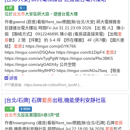
費用都是3位室友一起分擔 (2)配合專人收垃圾服務，無需等垃圾
車，時間更彈性 !! (3)有廚房可自己煮，無需天天吃外食，即節省又
3
坪
$
--
建康 (4)曬衣處可以直接看到101，跨年在陽台就可以看煙火無需人
位於
台北市
大安區師大路。捷運台電大樓
擠人即可觀賞 (5)目前室友為一男一女(共兩人)，都是科技業，生活
作者gwend (蔚蔥)看板Rent_tao標題[無/台北/大安] 師大電梯雅舍
作息規律 出入都很單純，人好相處且好說話，不需擔心遇到雷包房
近捷運台電大樓站 時間Fri Jul 31 21:23:09 2026 【出 租 人】 陳小
客唷 ^^ (6)為維護良好的居住品質，全室禁煙、禁喧嘩酗酒，不接
姐 【聯絡方式】 0912246895 陳小姐 (看房請直接來電) 【出租
套
受同居唷!
房
數】 2 間 【坪數】 約 3-4 坪 【所在樓層】 4F (共7樓) 【圖片連
結】
套房
1 https://imgur.com/pGYK766
https://imgur.com/xDSQAxe https://imgur.com/b1DipF4
套房
2
https://imgur.com/a/sTyqPgW https://imgur.com/a/Pbc3BKS
https://imgur.com/a/gGA0X4y 公共空間
https://imgur.com/Ahy8HPO https://imgur.com/AGsJSwq 【租金
(月)】
套房
1 $12500，
套房
2 $10500 (房內電費另計) 【最短租
詳情
期】 一年 【押 金】 兩個月租金 【提供設備】免費寬頻網路 冷氣
PTT套房版 - https://www.ptt.cc/bbs/Rent_tao/M.1...
個人冰箱衣櫃 書桌 椅子 電熱水器 公用洗衣機 【隔間材質】 RC 鋼
筋混凝土 【電梯】 有 【對外窗】 有 ◎ 地點位於
台北市
大安區師大
[台北/石牌] 石牌
套房
出租,機能便利安靜社區
路。捷運台電大樓站步行3分鐘。 ◎ 通風好。屋況佳。近師大夜
市。生活機能佳。 ◎ 每間獨立電表，電費一度5塊。 ◎ 不可開伙。
--
坪
$
9500
不可飼養寵物。全面禁菸。
台北市
北投區實踐街6巷3弄*號
作者hsianginung (颯沓)看板Rent_tao標題[無/台北/石牌] 石牌
套房
出租,機能便利安靜社區 時間Wed Jul 22 18:05:34 2026
套房
形式: