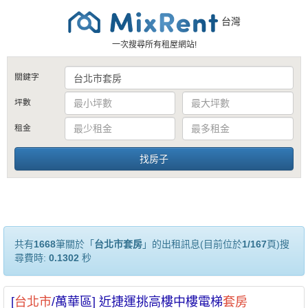
台灣
一次搜尋所有租屋網站!
關鍵字
坪數
租金
共有
1668
筆關於「
台北市套房
」的出租訊息(目前位於
1/167
頁)搜
尋費時:
0.1302
秒
[
台北市
/萬華區] 近捷運挑高樓中樓電梯
套房