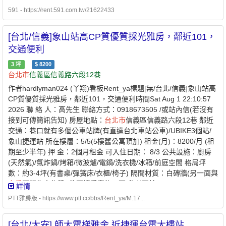
請加 Line：@054zqwns https://i.mopix.cc/SRZp0A.jpg
591 - https://rent.591.com.tw/21622433
https://i.mopix.cc/DlfqVK.jpg https://i.mopix.cc/BW3j64.jpg
https://i.mopix.cc/0Dfeiu.jpg https://i.mopix.cc/toBRzM.jpg
[台北/信義]象山站高CP質優質採光雅房，鄰近101，
https://i.mopix.cc/SacP73.jpg
交通便利
3
坪
$
8200
台北市
信義區信義路六段12巷
作者hardlyman024 (丫翔)看板Rent_ya標題[無/台北/信義]象山站高
CP質優質採光雅房，鄰近101，交通便利時間Sat Aug 1 22:10:57
2026 聯 絡 人：高先生 聯絡方式：0918673505 /或站內信(若沒有
接到可傳簡訊告知) 房屋地點：
台北市
信義區信義路六段12巷 鄰近
交通：巷口就有多個公車站牌(有直達台北車站公車)/UBIKE3個站/
象山捷運站 所在樓層：5/5(5樓舊公寓頂加) 租金(月)：8200/月 (租
期至少半年) 押 金：2個月租金 可入住日期： 8/3 公共設施：廚房
(天然氣)/氣炸鍋/烤箱/微波爐/電鍋/洗衣機/冰箱/前庭空間 格局坪
數：約3-4坪(有書桌/彈簧床/衣櫃/椅子) 隔間材質：白磚牆(另一面與
套房
隔間為木作牆) 能否接受寵物：否 參考圖片：
詳情
https://drive.google.com/drive/folders/1fvFKc8bRtPAfmPoJSIa9PDO
PTT雅房版 - https://www.ptt.cc/bbs/Rent_ya/M.17...
8_5S8gKr usp drive_link 備 註：(1)其他費用包含：水電費(依台電
台水計價)、瓦斯費、清潔費(325/月) 網路費(中華電信100M) 所有
[台北/大安] 師大電梯雅舍 近捷運台電大樓站