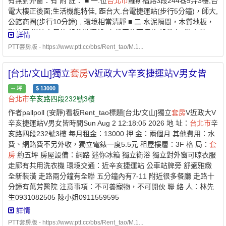
有無對外窗：有 附 註： ■ 一.位
台北市
羅斯福路3段244巷9弄3樓,台
電大樓正後面;生活機能特佳, 距台大.台電捷運站(步行5分鐘)，師大,
公館商圈(步行10分鐘) , 環境相當清靜 ■ 二.水泥隔間，木質地板，
對外窗,光線空氣佳,設備裝潢新, 有機車位可停放,設備有: 洗衣機，
詳情
冷氣機，冰箱，彈簧床墊， 烘乾機，LED液晶電視，電腦桌.椅，木
PTT套房版 - https://www.ptt.cc/bbs/Rent_tao/M.1...
製衣櫃,獨立電錶, 儲水式電熱水器.等 ■ 三.適合不養寵物，不抽煙及
無炊之在職青年或學生 (租金內含WIFI網路，有線第四台，公用電
[台北/文山]獨立
套房
V近政大V辛亥捷運站V男女皆
費 等...) ■ 四.意者請電洽 0909533853 或（02)2705-8609(晚上10
點前) 賴先生 歡迎參觀比較
--
坪
$
13000
台北市
辛亥路四段232號3樓
作者pallpoll (安靜)看板Rent_tao標題[台北/文山]獨立
套房
V近政大V
辛亥捷運站V男女皆時間Sun Aug 2 12:18:05 2026 地 址：
台北市
辛
亥路四段232號3樓 每月租金：13000 押 金：兩個月 其他費用：水
費、網路費不另外收，獨立電錶一度5.5元 租屋樓層：3F 格 局：
套
房
約五坪 房屋設備：網路 迷你冰箱 獨立衛浴 獨立對外窗可晾衣服
走廊有共用洗衣機 環境交通：近辛亥捷運站 公車站牌旁 舒適雅緻
全新裝潢 走路兩分鐘有全聯 五分鐘內有7-11 附近很多餐廳 走路十
分鐘有萬芳醫院 注意事項：不可養寵物，不可開伙 聯 絡 人：林先
生0931082505 陳小姐0911559595
https://i.ibb.co/wZM2szMm/IMG-2368.jpg
詳情
https://i.ibb.co/8LhK8FgD/IMG-2369.jpg
PTT套房版 - https://www.ptt.cc/bbs/Rent_tao/M.1...