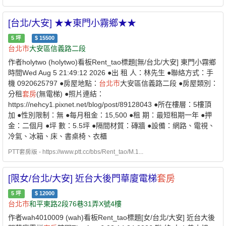
https://i.ibb.co/3YQ2xtQJ/IMG-2370.jpg
https://i.ibb.co/cBQnwyH/IMG-2376.jpg
[台北/大安] ★★東門小霧鄉★★
https://i.ibb.co/fVNSjvKg/IMG-2372.jpg
5
坪
$
15500
台北市
大安區信義路二段
作者holytwo (holytwo)看板Rent_tao標題[無/台北/大安] 東門小霧鄉
時間Wed Aug 5 21:49:12 2026 ●出 租 人：林先生 ●聯絡方式：手
機 0920625797 ●房屋地點：
台北市
大安區信義路二段 ●房屋類別：
分租
套房
(無電梯) ●照片連結：
https://nehcy1.pixnet.net/blog/post/89128043 ●所在樓層：5樓頂
加 ●性別限制：無 ●每月租金：15,500 ●租 期：最短租期一年 ●押
金：二個月 ●坪 數：5.5坪 ●隔間材質：磚牆 ●設備：網路、電視、
冷氣、冰箱、床、書桌椅、衣櫃
PTT套房版 - https://www.ptt.cc/bbs/Rent_tao/M.1...
[限女/台北/大安] 近台大後門華廈電梯
套房
5
坪
$
12000
台北市
和平東路2段76巷31弄X號4樓
作者wah4010009 (wah)看板Rent_tao標題[女/台北/大安] 近台大後