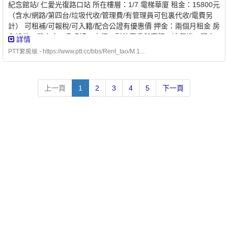
紀念館站/ 仁愛光復路口站 所在樓層：1/7 電梯華廈 租金：15800元
（含水/網路/第四台/垃圾代收/管理費/有管理員可包裏代收/電費另
計） 可租補/可報稅/可入籍/配合公證有優惠價 押金：兩個月租金 房
內設備：單人床、書桌椅、衣櫃、對外窗戶與窗簾、冷氣機、獨立
詳情
電表、無限網路wifi 衛浴：淋浴龍頭、馬桶、洗臉盆、鏡子 公共空
PTT套房版 - https://www.ptt.cc/bbs/Rent_tao/M.1...
間：小客廳、曬衣後陽台 公共設施：洗衣機 (免付費) 格局坪數：5
坪 隔間材質：水泥磚牆，有對外窗戶 能否接受寵物：否 參考圖
片：
上一頁
1
2
3
4
5
下一頁
https://drive.google.com/drive/folders/1Zl2tOT9DHd9xDuhFcFskZg
備註：不可炊煮、不吸菸、無寵物. 生活機能佳、安靜，聯外道路
大，附近停車方便