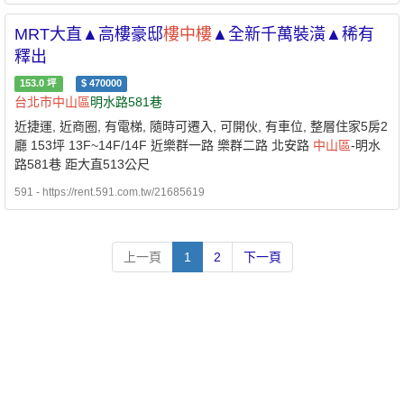
MRT大直▲高樓豪邸
樓中樓
▲全新千萬裝潢▲稀有
釋出
153.0
坪
$
470000
台北市
中山區
明水路581巷
近捷運, 近商圈, 有電梯, 隨時可遷入, 可開伙, 有車位, 整層住家5房2
廳 153坪 13F~14F/14F 近樂群一路 樂群二路 北安路
中山區
-明水
路581巷 距大直513公尺
591 - https://rent.591.com.tw/21685619
上一頁
1
2
下一頁