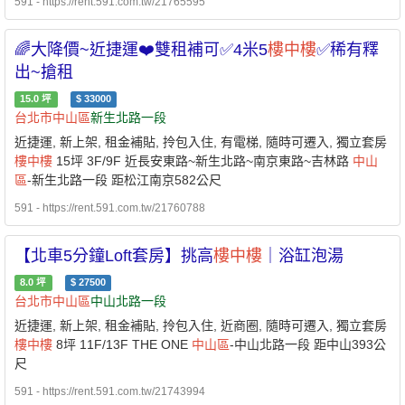
591 - https://rent.591.com.tw/21765595
🌈大降價~近捷運❤️雙租補可✅4米5
樓中樓
✅稀有釋
出~搶租
15.0
坪
$
33000
台北市
中山區
新生北路一段
近捷運, 新上架, 租金補貼, 拎包入住, 有電梯, 隨時可遷入, 獨立套房
樓中樓
15坪 3F/9F 近長安東路~新生北路~南京東路~吉林路
中山
區
-新生北路一段 距松江南京582公尺
591 - https://rent.591.com.tw/21760788
【北車5分鐘Loft套房】挑高
樓中樓
｜浴缸泡湯
8.0
坪
$
27500
台北市
中山區
中山北路一段
近捷運, 新上架, 租金補貼, 拎包入住, 近商圈, 隨時可遷入, 獨立套房
樓中樓
8坪 11F/13F THE ONE
中山區
-中山北路一段 距中山393公
尺
591 - https://rent.591.com.tw/21743994