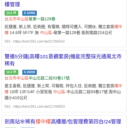
樓管理
14.0
坪
$
32990
台北市
中山區
敬業一路128巷
近捷運, 新上架, 近商圈, 有電梯, 隨時可遷入, 可開伙, 獨立套房
樓中
樓
14.6坪 5F/7F 無
中山區
-敬業一路128巷 距劍南路224公尺
591 - https://rent.591.com.tw/21766542
雙連5分鐘|高樓101景觀套房|機能完整採光通風北市
稀有
10.0
坪
$
26000
台北市
中山區
中山北路二段93巷17號
屋主直租, 近捷運, 新上架, 可報稅, 拎包入住, 近商圈, 獨立套房
樓中
樓
10坪 13F/14F 小室哲哉
中山區
-中山北路二段93巷17號 距中山
國小410公尺
591 - https://rent.591.com.tw/21746853
劍南站🌸稀有
樓中樓
高樓層/包管理費第四台/24管理