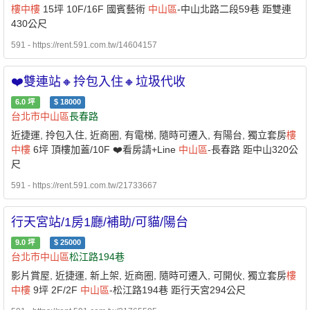
樓中樓
15坪 10F/16F 國賓藝術
中山區
-中山北路二段59巷 距雙連
430公尺
591 - https://rent.591.com.tw/14604157
❤️雙連站🔸拎包入住🔸垃圾代收
6.0
坪
$
18000
台北市
中山區
長春路
近捷運, 拎包入住, 近商圈, 有電梯, 隨時可遷入, 有陽台, 獨立套房
樓
中樓
6坪 頂樓加蓋/10F ❤️看房請+Line
中山區
-長春路 距中山320公
尺
591 - https://rent.591.com.tw/21733667
行天宮站/1房1廳/補助/可貓/陽台
9.0
坪
$
25000
台北市
中山區
松江路194巷
影片賞屋, 近捷運, 新上架, 近商圈, 隨時可遷入, 可開伙, 獨立套房
樓
中樓
9坪 2F/2F
中山區
-松江路194巷 距行天宮294公尺