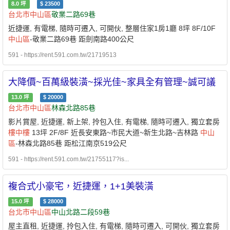
8.0
坪
$
23500
台北市
中山區
敬業二路69巷
近捷運, 有電梯, 隨時可遷入, 可開伙, 整層住家1房1廳 8坪 8F/10F
中山區
-敬業二路69巷 距劍南路400公尺
591 - https://rent.591.com.tw/21719513
大降價~百萬級裝潢~採光佳~家具全有管理~誠可議
13.0
坪
$
20000
台北市
中山區
林森北路85巷
影片賞屋, 近捷運, 新上架, 拎包入住, 有電梯, 隨時可遷入, 獨立套房
樓中樓
13坪 2F/8F 近長安東路~市民大道~新生北路~吉林路
中山
區
-林森北路85巷 距松江南京519公尺
591 - https://rent.591.com.tw/21755117?is...
複合式小豪宅，近捷運，1+1美裝潢
15.0
坪
$
28000
台北市
中山區
中山北路二段59巷
屋主直租, 近捷運, 拎包入住, 有電梯, 隨時可遷入, 可開伙, 獨立套房