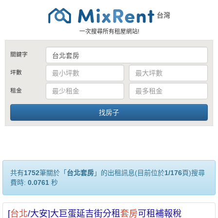
台灣
一次搜尋所有租屋網站!
關鍵字
坪數
租金
共有
1752
筆關於「
台北套房
」的出租訊息(目前位於
1/176
頁)搜尋
費時:
0.0761
秒
[
台北
/大安]大巨蛋延吉街分租
套房
可租補報稅