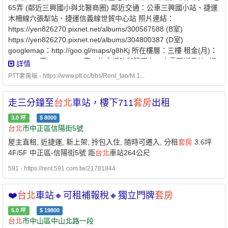
65弄 (鄰近三興國小與北醫商圈) 鄰近交通：公車三興國小站、捷運
木柵線六張犁站、捷運信義線世貿中心站 照片連結：
https://yen826270.pixnet.net/albums/300567588 (B室)
https://yen826270.pixnet.net/albums/304800387 (D室)
googlemap：http://goo.gl/maps/g8hKj 所在樓層：三樓 租金(月)：
11,500 (B室) 10,000 (D室) (皆含網路與第四台，水電瓦斯另計) 押
詳情
金：兩個月 格局坪數：約五至六坪 提供設備：對外氣密窗、天然瓦
PTT套房版 - https://www.ptt.cc/bbs/Rent_tao/M.1...
斯、床組、衣櫃、書桌、分離冷氣、 壁扇、洗衣機、獨立衛浴..。
備 註：屋內有對外大片窗，採光通風皆良好，冬天不潮濕 鄰近三興
走三分鐘至
台北
車站，樓下711
套房
出租
國小、全聯超市、基隆路通化夜市口、
台北
醫學大學商圈 附近有大
片公園綠地，還有信義運動中心 獨立電錶照公訂電價收費絕不超收
3.0
坪
$
8000
位於巷內，安靜不吵鬧，很適合學生及一般上班族 看屋請速電洽
台北
市中正區信陽街5號
0919-225560陳媽媽 謝謝
屋主直租, 近捷運, 新上架, 拎包入住, 隨時可遷入, 分租
套房
3.6坪
4F/5F 中正區-信陽街5號 距
台北
車站264公尺
591 - https://rent.591.com.tw/21781844
❤️
台北
車站🔸可租補報稅🔸獨立門牌
套房
5.0
坪
$
19800
台北
市中山區中山北路一段