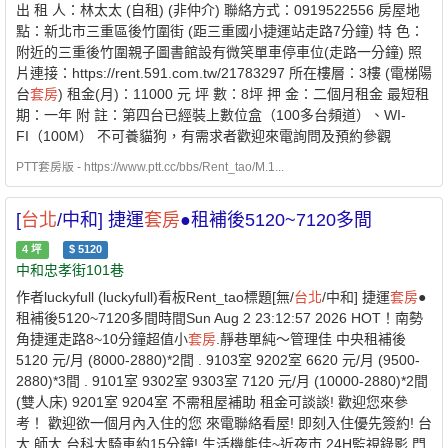
出 租 人：林太太 (自租) (非仲介) 聯絡方式：0919522556 房屋地
點：新北市三重區後竹圍街 (距三重國小捷運站走路7分鐘) 特 色：
附近的三重後竹圍親子圖書館設有微笑單車停車位(走路一分鐘) 照
片連接：https://rent.591.com.tw/21783297 所在樓層：3樓 (電梯陽
台
套房
) 租金(月)：11000 元 坪 數：8坪 押 金：二個月租金 最短租
期：一年 附 註：第四台已經裝上數位盒（100多台頻道）、WI-
FI（100M） 不可養貓狗，有需求者歡迎來電詢問及預約參觀
PTT套房版 - https://www.ptt.cc/bbs/Rent_tao/M.1...
[
台北
/中和] 捷運
套房
●租補後5120~7120多間
4
坪
$
5120
中和忠孝街101巷
作者luckyfull (luckyfull)看板Rent_tao標題[無/
台北
/中和] 捷運
套房
●
租補後5120~7120多間時間Sun Aug 2 23:12:57 2026 HOT！南勢
角捷運走路8~10分鐘超值小
套房
.靜巷單純～管理佳 中央租補後
5120 元/月 (8000-2880)*2間 . 9103室 9202室 6620 元/月 (9500-
2880)*3間 . 9101室 9302室 9303室 7120 元/月 (10000-2880)*2間
(雙人床) 9201室 9204室 不需租屋補助 租金可談談! 歡迎您來參
考！ 歡迎欲一個月內入住的您 來電聯絡看屋! 即刻入住優先簽約! 台
大.師大.台科大騎車約15分鐘! 生活機能佳~近夜市 24H監視錄影 門