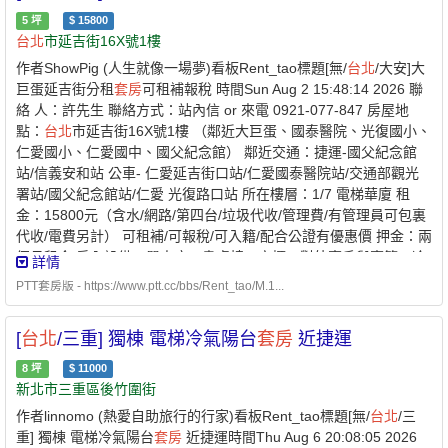
5
坪
$
15800
台北
市延吉街16X號1樓
作者ShowPig (人生就像一場夢)看板Rent_tao標題[無/
台北
/大安]大
巨蛋延吉街分租
套房
可租補報稅 時間Sun Aug 2 15:48:14 2026 聯
絡 人：許先生 聯絡方式：站內信 or 來電 0921-077-847 房屋地
點：
台北
市延吉街16X號1樓 （鄰近大巨蛋、國泰醫院、光復國小、
仁愛國小、仁愛國中、國父紀念館） 鄰近交通：捷運-國父紀念館
站/信義安和站 公車- 仁愛延吉街口站/仁愛國泰醫院站/交通部觀光
署站/國父紀念館站/仁愛 光復路口站 所在樓層：1/7 電梯華廈 租
金：15800元（含水/網路/第四台/垃圾代收/管理費/有管理員可包裏
代收/電費另計） 可租補/可報稅/可入籍/配合公證有優惠價 押金：兩
個月租金 房內設備：單人床、書桌椅、衣櫃、對外窗戶與窗簾、冷
詳情
氣機、獨立電表、無限網路wifi 。 衛浴：淋浴龍頭、馬桶、洗臉
PTT套房版 - https://www.ptt.cc/bbs/Rent_tao/M.1...
盆、鏡子。 公共空間：小客廳、曬衣後陽台 公共設施：洗衣機 (免
付費) 格局坪數：5坪，格局方正。 隔間材質：水泥磚牆，對外大窗
[
台北
/三重] 獨棟 電梯冷氣陽台
套房
近捷運
戶，獨立安靜。（附照片） 能否接受寵物：否 參考圖片：
https://drive.google.com/drive/folders/1Zl2tOT9DHd9xDuhFcFskZg
8
坪
$
11000
新北市三重區後竹圍街
作者linnomo (熱愛自助旅行的行家)看板Rent_tao標題[無/
台北
/三
重] 獨棟 電梯冷氣陽台
套房
近捷運時間Thu Aug 6 20:08:05 2026