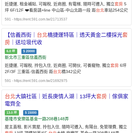
近捷運, 租金補貼, 可報稅, 近商圈, 有電梯, 隨時可遷入, 獨立
套房
5
坪 6F/12F ❤️看房請+line 中山區-中山北路一段 距
台北
車站254公尺
591 - https://rent.591.com.tw/21713537
【信義西街｜
台北
橋捷運特區｜透天黃金二樓採光
套
房
｜送垃圾代收
6.0
坪
$
20000
新北市三重區信義西街
近捷運, 可報稅, 拎包入住, 近商圈, 可開伙, 可養寵物, 獨立
套房
6坪
2F/3F 三重區-信義西街 距
台北
橋342公尺
591 - https://rent.591.com.tw/21692975
台北
大鎮社區｜近長庚情人湖｜13坪大
套房
｜傢俱家
電齊全
13.0
坪
$
15000
基隆市安樂區基金一路208巷148弄
屋主直租, 影片賞屋, 拎包入住, 隨時可遷入, 有陽台, 免管理費, 獨立