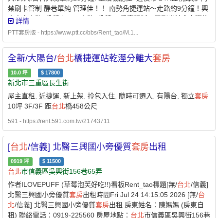
禁刷卡管制 靜巷單純 管理佳！！ 南勢角捷運站～走路約9分鐘！興
南夜市走路3分鐘！7-11走路1分鐘～ 房客限制：限剛出社會上班族
詳情
及學生/歡迎能準時付房租的您入住。 租屋地點：中和忠孝街101巷
PTT套房版 - https://www.ptt.cc/bbs/Rent_tao/M.1...
口附近 近南勢角捷運站～google map約650M 走路約9分鐘 出租樓
層 : 1F ~ 3F/共4F 透天屋 鄰近交通：興南夜市.走路3分鐘！7-11全
全新/大陽台/
台北
橋捷運站乾溼分離大
套房
家.走路1分鐘！全聯社.美聯社走路4分鐘～ 每月租金：●租補後
5120 6620 7120 租期1年... 電費全年每度5.1元 水費每人100/月 租
10.0
坪
$
17800
屋押金：2個月 格局坪數：4-6 坪左右 隔間材質：水泥隔間
套房
設
新北市三重區長生街
備：彈簧床/冰箱/冷氣/書桌椅/衣櫥/電熱水器/安全硫化銅門 公共設
屋主直租, 近捷運, 新上架, 拎包入住, 隨時可遷入, 有陽台, 獨立
套房
備：24H監視錄影/大門磁卡管制/自動洗衣機X3/投幣式烘衣機/公共
10坪 3F/3F 距
台北
橋458公尺
晾衣空間/ 逆滲透自動加水飲水機/緊急照明設備/滅火器/煙霧警報器/
除濕機2台 500M光纖wifi 注意事項：禁養動物/禁菸/押金2個月/中途
591 - https://rent.591.com.tw/21743711
退租扣押金1個月/需簽訂生活公約 房屋屋主：林先生 0935-285-
130 看屋前請來電聯絡! 平日.假日.白天.晚間 皆可看屋喔~ 房東 用
[
台北
/信義] 北醫三興國小旁優質
套房
出租
心經營 認真負責 仲介勿擾 謝謝! 參考照片 https://reurl.cc/DYdp7d
可 FB 私訊 https://www.facebook.com/profile.php id
0919
坪
$
11500
台北
市信義區吳興街156巷65弄
100009348971998
作者ILOVEPUFF (草莓泡芙好吃!!)看板Rent_tao標題[無/
台北
/信義]
北醫三興國小旁優質
套房
出租時間Fri Jul 24 14:15:05 2026 [無/
台
北
/信義] 北醫三興國小旁優質
套房
出租 房東姓名：陳媽媽 (房東自
租) 聯絡電話：0919-225560 房屋地點：
台北
市信義區吳興街156巷