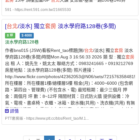
套房
13坪 頂樓加蓋/6F
台北
大鎮 安樂區-基金一路208巷148弄
591 - https://rent.591.com.tw/21665530
[
台北
/淡水] 獨立
套房
淡水學府路128巷(多間)
8
坪
$
4000
淡水學府路128巷
作者bns015 (JSW)看板Rent_tao標題[無/
台北
/淡水] 獨立
套房
淡水
學府路128巷(多間)時間Mon Aug 3 16:56:33 2026 類 型 : 獨立
套房
出 租 人：姚先生，姚太太 聯絡方式：0983241665，0919212769
房屋地點：淡水學府路128巷(多間) 照片連接：
http://www.flickr.com/photos/42362053@N06/sets/72157635848150
所在樓層：所在樓層1樓/總樓層5樓 租金(月)：4000~6000 (包含網
路、第四台、管理費) (不包含水、電) 最短租期：最少三個月 押
金：兩個月 坪 數：8~12坪 隔間材質：日式防火牆 提供設備：冷
氣、電視、書桌椅、衣櫃、冰箱、飲水機(共用)、洗衣機(共用) 有無
電梯到該樓層：無電梯 有無對外窗：有對外窗 附 註：代PO 勿站內
詳情
信，如網址打不開請更換瀏覽器。
PTT套房版 - https://www.ptt.cc/bbs/Rent_tao/M.1...