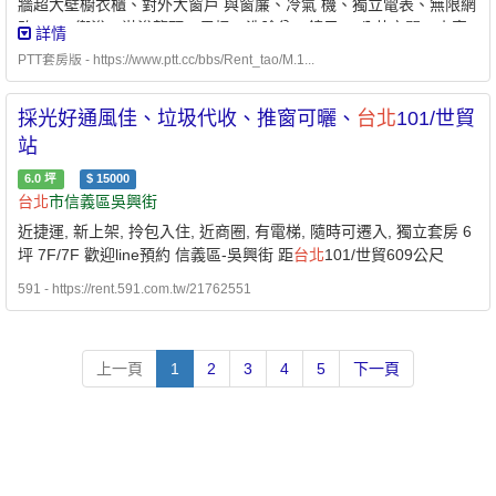
牆超大壁櫥衣櫃、對外大窗戶 與窗簾、冷氣 機、獨立電表、無限網
路wifi。 衛浴：淋浴龍頭、馬桶、洗臉盆、鏡子。 公共空間：小客
詳情
廳、茶水間(無炊)、曬衣後陽台、前陽台、洗物台 公共設施：冰
PTT套房版 - https://www.ptt.cc/bbs/Rent_tao/M.1...
箱、溫熱飲水機、洗衣機。(免付費) 格局坪數：5.7坪，格局方正。
隔間材質：水泥磚牆，對外大窗戶，獨立安靜。（附照片） 電 梯：
採光好通風佳、垃圾代收、推窗可曬、
台北
101/世貿
磁卡管制。 能否接受寵物：否 參考圖片：
https://drive.google.com/drive/u/1/folders/17NtBA_yR8jhVU11E75
站
wah 備註：格局方正，房間獨立，不受干擾、適合女學生、上班族
6.0
坪
$
15000
居住。不可炊煮、不吸菸、 無寵物。文教區純住宅，環境單純、安
台北
市信義區吳興街
靜，巷道寬大，停車方便。每月一次掃地阿姨打掃 房外公共空間。
近捷運, 新上架, 拎包入住, 近商圈, 有電梯, 隨時可遷入, 獨立套房 6
坪 7F/7F 歡迎line預約 信義區-吳興街 距
台北
101/世貿609公尺
591 - https://rent.591.com.tw/21762551
上一頁
1
2
3
4
5
下一頁