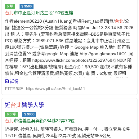
5
坪
$
9500
台北
市中正區汀州路三段190號五樓
作者element86218 (Austin Huang)看板Rent_tao標題[無/
台北
/公
館] 捷運公車公館站3分鐘,優質獨套 時間Mon Jul 13 23:14:56 2026
出 租 人：黃先生 (要預約看房請直接來電喔~BBS是房東請兒子代
PO) 聯絡方式：0989-071-536 房屋地點：臺北市中正區汀州路三
段190號五樓之一(電梯華廈) 歡迎上 Google Map 輸入地址即可看
到清楚位置^^ 或參考google Map 連結 http://goo.gl/maps/1tfO1 照
片連接：相簿 https://www.flickr.com/photos/122529768@N08/ 所
在樓層：5/7(出租樓層/總樓層) 租金(月)：$9,500 起(視坪數有多種
價位,租金包含管理清潔費,網路寬頻,水費) 電 費：6塊/度 最短租
期：至少一年,長期為佳 押 金：兩個月租金 坪 數：5~7坪(歡迎看
詳情
屋!保證滿意!) 隔間材質：水泥紅磚實心牆 提供設備：1.公共區域-洗
PTT套房版 - https://www.ptt.cc/bbs/Rent_tao/M.1...
衣機,烘衣機,脫水機,進口濾心式開飲機(定期檢測濾心) 2.房間設備-
璧掛式液晶電視,進口木頭掀床,獨立筒乳膠床墊,省電型中型 冰箱,歐
近
台北
醫學大學
風窗簾,ADSL高速上網 有無電梯到該樓層：有 有無對外窗： 有 附
註 : 1.平價享受個人小豪宅-璧掛式可調大尺寸液晶電視讓你走到哪
6.0
坪
$
9000
看到哪 進口掀床不佔空間卻有大容量收納 獨立筒乳膠床,房東因自
台北
市信義區吳興街284巷22弄70號
己兒子對於床墊的絕對講究 省電冰箱,歐風窗簾,設計師設計的氣氛
近捷運, 拎包入住, 隨時可遷入, 可養寵物, 押一付一, 獨立套房 6坪
壁畫走廊讓 想要擁有愜意的時光不再困難 2.完善的生活交通機能-
1F/1F 信義區-吳興街284巷22弄70號 距麟光站655公尺
雖鄰近商圈,但拜一樓中庭內縮十公尺所賜,以及氣 密 窗的雙重保護