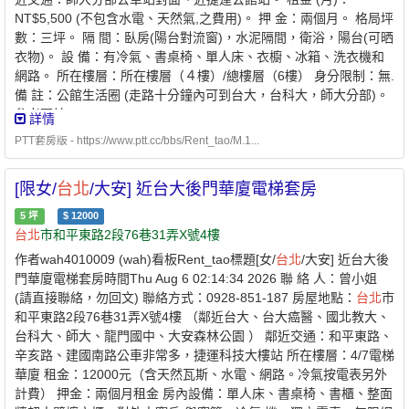
NT$5,500 (不包含水電、天然氣,之費用)。 押 金：兩個月。 格局坪
數：三坪。 隔 間：臥房(陽台對流窗)，水泥隔間，衛浴，陽台(可晒
衣物)。 設 備：有冷氣、書桌椅、單人床、衣櫥、冰箱、洗衣機和
網路。 所在樓層：所在樓層（４樓）/總樓層（6樓） 身分限制：無.
備 註：公館生活圈 (走路十分鐘內可到台大，台科大，師大分部)。
參考圖片 : http://photo.xuite.net/linchengjen
詳情
PTT套房版 - https://www.ptt.cc/bbs/Rent_tao/M.1...
[限女/
台北
/大安] 近台大後門華廈電梯套房
5
坪
$
12000
台北
市和平東路2段76巷31弄X號4樓
作者wah4010009 (wah)看板Rent_tao標題[女/
台北
/大安] 近台大後
門華廈電梯套房時間Thu Aug 6 02:14:34 2026 聯 絡 人：曾小姐
(請直接聯絡，勿回文) 聯絡方式：0928-851-187 房屋地點：
台北
市
和平東路2段76巷31弄X號4樓 （鄰近台大、台大癌醫、國北教大、
台科大、師大、龍門國中、大安森林公園 ） 鄰近交通：和平東路、
辛亥路、建國南路公車非常多，捷運科技大樓站 所在樓層：4/7電梯
華廈 租金：12000元（含天然瓦斯、水電、網路。冷氣按電表另外
計費） 押金：兩個月租金 房內設備：單人床、書桌椅、書櫃、整面