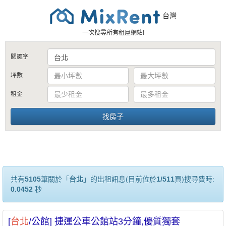
台灣
一次搜尋所有租屋網站!
關鍵字
坪數
租金
共有
5105
筆關於「
台北
」的出租訊息(目前位於
1/511
頁)搜尋費時:
0.0452
秒
[
台北
/公館] 捷運公車公館站3分鐘,優質獨套