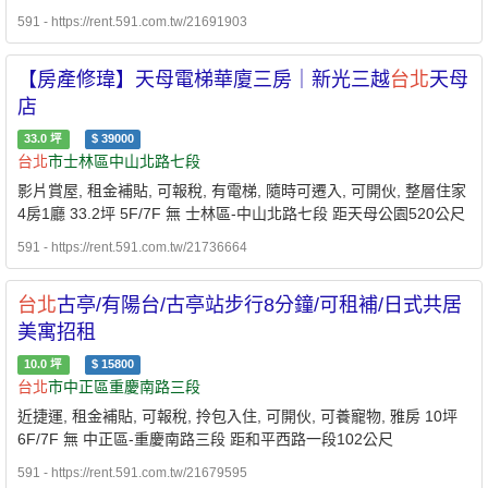
下,房間內的寧靜品質絕對保證,公館 商 圈的美食早已是各大報章媒
591 - https://rent.591.com.tw/21691903
體的寵兒,加上週邊公車 捷運的便利性以及自行車道完善的規劃,不
管是上班 族或學生都可以輕易樂活一下 3.好客房東與房客聚餐-房
【房產修瑋】天母電梯華廈三房｜新光三越
台北
天母
東為人極為海派,非常的好客,房東不定期會請各 位房客一起聚餐分
店
享彼此近況,當然這都是房東請客 絕對免費參加,擁有愉快的互動關
係才會有更美好的 租屋經驗,相信這是大家都會認同的^^ 4.我們竭誠
33.0
坪
$
39000
以待,提供高品質給看屋,租屋的您!歡迎您相約看屋^^
台北
市士林區中山北路七段
影片賞屋, 租金補貼, 可報稅, 有電梯, 隨時可遷入, 可開伙, 整層住家
4房1廳 33.2坪 5F/7F 無 士林區-中山北路七段 距天母公園520公尺
591 - https://rent.591.com.tw/21736664
台北
古亭/有陽台/古亭站步行8分鐘/可租補/日式共居
美寓招租
10.0
坪
$
15800
台北
市中正區重慶南路三段
近捷運, 租金補貼, 可報稅, 拎包入住, 可開伙, 可養寵物, 雅房 10坪
6F/7F 無 中正區-重慶南路三段 距和平西路一段102公尺
591 - https://rent.591.com.tw/21679595