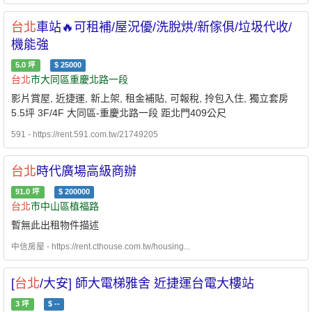
台北
車站🔥可租補/屋況優/洗脫烘/新傢俱/垃圾代收/
機能強
5.0
坪
$
25000
台北
市大同區重慶北路一段
影片賞屋, 近捷運, 新上架, 租金補貼, 可報稅, 拎包入住, 獨立套房
5.5坪 3F/4F 大同區-重慶北路一段 距北門409公尺
591 - https://rent.591.com.tw/21749205
台北
時代廣場高級商辦
91.0
坪
$
200000
台北
市中山區植福路
暫無此出租物件描述
中信房屋 - https://rent.cthouse.com.tw/housing...
[
台北
/大安] 師大電梯雅舍 近捷運台電大樓站
3
坪
$
--