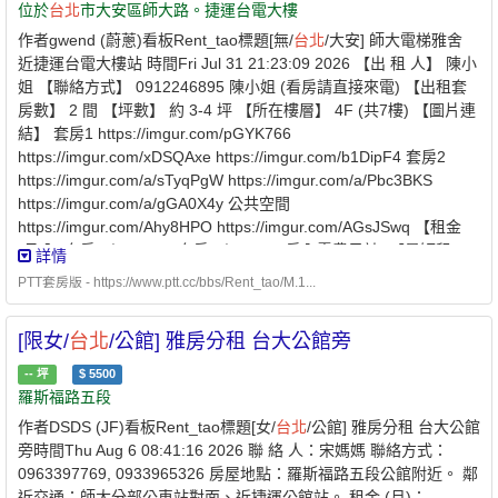
位於
台北
市大安區師大路。捷運台電大樓
作者gwend (蔚蔥)看板Rent_tao標題[無/
台北
/大安] 師大電梯雅舍
近捷運台電大樓站 時間Fri Jul 31 21:23:09 2026 【出 租 人】 陳小
姐 【聯絡方式】 0912246895 陳小姐 (看房請直接來電) 【出租套
房數】 2 間 【坪數】 約 3-4 坪 【所在樓層】 4F (共7樓) 【圖片連
結】 套房1 https://imgur.com/pGYK766
https://imgur.com/xDSQAxe https://imgur.com/b1DipF4 套房2
https://imgur.com/a/sTyqPgW https://imgur.com/a/Pbc3BKS
https://imgur.com/a/gGA0X4y 公共空間
https://imgur.com/Ahy8HPO https://imgur.com/AGsJSwq 【租金
(月)】 套房1 $12500，套房2 $10500 (房內電費另計) 【最短租
詳情
期】 一年 【押 金】 兩個月租金 【提供設備】免費寬頻網路 冷氣
PTT套房版 - https://www.ptt.cc/bbs/Rent_tao/M.1...
個人冰箱衣櫃 書桌 椅子 電熱水器 公用洗衣機 【隔間材質】 RC 鋼
筋混凝土 【電梯】 有 【對外窗】 有 ◎ 地點位於
台北
市大安區師大
[限女/
台北
/公館] 雅房分租 台大公館旁
路。捷運台電大樓站步行3分鐘。 ◎ 通風好。屋況佳。近師大夜
市。生活機能佳。 ◎ 每間獨立電表，電費一度5塊。 ◎ 不可開伙。
--
坪
$
5500
不可飼養寵物。全面禁菸。
羅斯福路五段
作者DSDS (JF)看板Rent_tao標題[女/
台北
/公館] 雅房分租 台大公館
旁時間Thu Aug 6 08:41:16 2026 聯 絡 人：宋媽媽 聯絡方式：
0963397769, 0933965326 房屋地點：羅斯福路五段公館附近。 鄰
近交通：師大分部公車站對面、近捷運公館站。 租金 (月)：