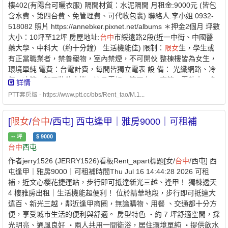
樓402(有陽台可曬衣服) 隔間材質：水泥隔間 月租金:9000元 (皆包
含水費、第四台費、免管理費、可代收包裹) 聯絡人:李小姐 0932-
518082 照片 https://annebker.pixnet.net/albums ＊押金2個月 坪數
大小：10坪至12坪 房屋地址:
台中
巿綏遠路2段(近一中街、中國醫
藥大學、中科大（約十分鐘） 生活機能佳) 限制：
限女
生，學生或
有正當職業者，禁養寵物，室內禁煙，不可開伙 整棟樓皆為女生，
環境單純 電費：台電計費，每間皆獨立電表 設 備： 光纖網路、冷
氣、冰箱、賀眾牌飲水機、液晶電視、第四台、 窗簾、電熱水、免
詳情
投幣洗衣機、頂樓備有曬衣場、 獨立電表、獨立筒彈簧床、梳妝
PTT套房版 - https://www.ptt.cc/bbs/Rent_tao/M.1...
台、衣櫥、椅子 生活環境： 整棟皆有監視器監控安全無疑慮，通風
採光佳！停車方便， 住戶單純，不與房東同住，無管理費，有警察
[
限女
/
台中
/西屯] 西屯逢甲｜雅房9000｜可租補
局、7-11、市場、 全聯福利中心、全家、郵局、寶雅、屈臣式、麥
當勞 崇德路美食餐廳，鄰近北平路美食街，鄰近學校可運動 。 站
--
坪
$
9000
內信或電話連絡 ~謝謝～
台中
西屯
作者jerry1526 (JERRY1526)看板Rent_apart標題[女/
台中
/西屯] 西
屯逢甲｜雅房9000｜可租補時間Thu Jul 16 14:44:28 2026 可租
補，近文心櫻花捷運站，步行即可抵達新光三越、逢甲！ 獨棟透天
4 樓雅房出租｜生活機能超便利！ 位於精華地段，步行即可抵達大
遠百、新光三越，鄰近逢甲商圈，無論購物、用餐 、交通都十分方
便，享受城市生活的便利與舒適。 房型特色 ・約 7 坪舒適空間，採
光明亮、通風良好 ・兩人共用一間衛浴，居住環境單純 ・提供飲水