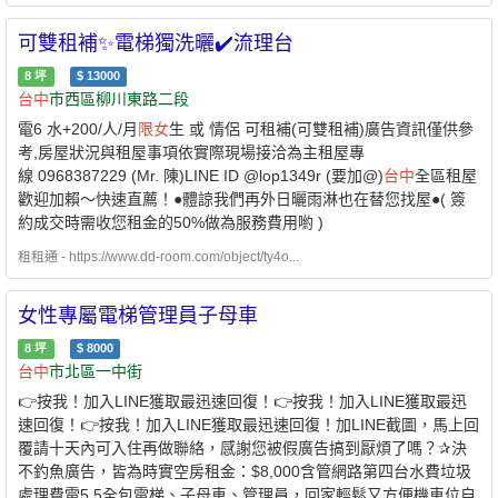
可雙租補✨電梯獨洗曬✔️流理台
8
坪
$
13000
台中
市西區柳川東路二段
電6 水+200/人/月
限女
生 或 情侶 可租補(可雙租補)廣告資訊僅供參
考,房屋狀況與租屋事項依實際現場接洽為主租屋專
線 0968387229 (Mr. 陳)LINE ID @lop1349r (要加@)
台中
全區租屋
歡迎加賴～快速直薦！●體諒我們再外日曬雨淋也在替您找屋●( 簽
約成交時需收您租金的50%做為服務費用喲 )
租租通 - https://www.dd-room.com/object/ty4o...
女性專屬電梯管理員子母車
8
坪
$
8000
台中
市北區一中街
👉按我！加入LINE獲取最迅速回復！👉按我！加入LINE獲取最迅
速回復！👉按我！加入LINE獲取最迅速回復！加LINE截圖，馬上回
覆請十天內可入住再做聯絡，感謝您被假廣告搞到厭煩了嗎？✰決
不釣魚廣告，皆為時實空房租金：$8,000含管網路第四台水費垃圾
處理費電5.5全包電梯、子母車、管理員，回家輕鬆又方便機車位自