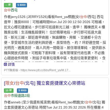
--
坪
$
8000
台中
西屯
作者jerry1526 (JERRY1526)看板Rent_ya標題[女/
台中
/西屯] 西屯
逢甲｜雅房8000｜可租補時間Mon Jul 20 00:12:50 2026 可租補，
近文心櫻花捷運站，步行即可抵達新光三越、逢甲！ 獨棟透天 4 樓
雅房出租｜生活機能超便利！ 位於精華地段，步行即可抵達大遠
百、新光三越，鄰近逢甲商圈，無論購物、用餐 、交通都十分方
便，享受城市生活的便利與舒適。 房型特色 ・約 7 坪舒適空間，採
光明亮、通風良好 ・兩人共用一間衛浴，居住環境單純 ・提供飲水
機與開放式廚房，可輕鬆下廚料理 ・設有管理室代收包裹，不必擔
心錯過收件時間 ・附設子母車垃圾集中區，免追垃圾車更便利 ・含
網路和管理費，入住即可使用 ・大面窗戶設計，自然採光充足、空
詳情
氣流通佳 ・頂樓採光好可以曬衣服！ ・
限女
性，兩人同女性共用一
PTT雅房版 - https://www.ptt.cc/bbs/Rent_ya/M.17...
間廁所 租金：$8,000／月 （含網路和管理費，可申請租屋補助）
水費：$100／月 電費：依台電獨立電表計費 歡迎預約賞屋，親自
[
限女
/
台中
/北屯] 獨立套房捷運文心崇德站
感受舒適的居住環境！ 聯絡人｜林先生 0912-961-535 LINE ID｜
0912-961-535 https://i.imgur.com/o8dIkQq.jpeg
10
坪
$
9000
https://i.imgur.com/7bPZoSO.jpeg
台中
巿綏遠路2段
https://i.imgur.com/EieGjVB.jpeg https://i.imgur.com/D1dSsky.jpeg
作者anneb (至少我還有搖滾樂)看板Rent_tao標題[女/
台中
/北屯] 獨
https://i.imgur.com/5FO0wl6.jpeg
立套房捷運文心崇德站 時間Tue Jul 21 20:35:32 2026 所在樓層:4