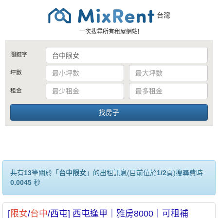
台灣
一次搜尋所有租屋網站!
關鍵字
坪數
租金
共有
13
筆關於「
台中限女
」的出租訊息(目前位於
1/2
頁)搜尋費時:
0.0045
秒
[
限女
/
台中
/西屯] 西屯逢甲｜雅房8000｜可租補