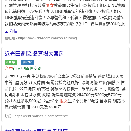
行跟管理室租共洗共曬
限女
禁菸寵男生情侶👉按我！加入LINE獲取
最迅速回復！👉按我！加入LINE獲取最迅速回復！👉按我！加入
LINE獲取最迅速回復！✰專營代租、代管，歡迎加LINE詢問請體諒
我們熱天雨天都要奔波簽約成交時須收取(租金+管理費)的50%為服
務費(只收一次而已)
詳情
租租通 - https://www.dd-room.com/object/ydvg...
近光田醫院.體育場大套房
6.0
坪
$
5700
台中
市大甲區興安路
.正大甲市區旁.生活機能優.近公車站 .緊鄰光田醫院.體育場.順天國
中等 .屋況好.超大房間.有陽台採光通風好 .環境清優.單純寧靜.居住
品質佳 .公共洗衣.晒衣場.騎樓室內停機車 .限單純者.不可養寵物 .套
房4間.租金包含水費.網路.洗澡電爐電費.租4700元5200元5700元
(多1人住多收500元) .雅房2間.
限女
生.2間共用1衛浴.含水費.網路.洗
澡電爐電費.租3500元及3800元
好房 - https://rent.housefun.com.tw/rent/h...