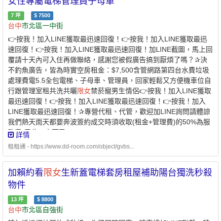
女性專屬電梯管理員子母車
7
坪
$
7500
台中
市北區一中街
👉按我！加入LINE獲取最迅速回復！👉按我！加入LINE獲取最迅
速回復！👉按我！加入LINE獲取最迅速回復！加LINE截圖，馬上回
覆請十天內可入住再做聯絡，感謝您被假廣告搞到厭煩了嗎？✰決
不釣魚廣告，皆為時實空房租金：$7,500含管網路第四台水費垃圾
處理費電5.5全包電梯、子母車、管理員，回家輕鬆又方便機車位自
行跟管理室租共洗共曬
限女
禁菸寵男生情侶👉按我！加入LINE獲取
最迅速回復！👉按我！加入LINE獲取最迅速回復！👉按我！加入
LINE獲取最迅速回復！✰專營代租、代管，歡迎加LINE詢問請體諒
我們熱天雨天都要奔波簽約成交時須收取(租金+管理費)的50%為服
務費(只收一次而已)
詳情
租租通 - https://www.dd-room.com/object/gvbs...
加賴約看
限女
生新蓋電梯套房租屋補助陽台獨洗秒殺
物件
13
坪
$
8800
台中
市北區自強街