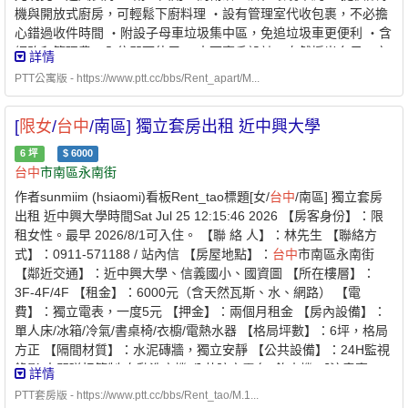
機與開放式廚房，可輕鬆下廚料理 ・設有管理室代收包裹，不必擔
心錯過收件時間 ・附設子母車垃圾集中區，免追垃圾車更便利 ・含
網路和管理費，入住即可使用 ・大面窗戶設計，自然採光充足、空
詳情
氣流通佳 ・頂樓採光好可以曬衣服！ ・
限女
性，兩人同女性共用一
PTT公寓版 - https://www.ptt.cc/bbs/Rent_apart/M...
間廁所 租金：$9,000／月 （含網路和管理費，可申請租屋補助）
水費：$100／月 電費：依台電獨立電表計費 歡迎預約賞屋，親自
[
限女
/
台中
/南區] 獨立套房出租 近中興大學
感受舒適的居住環境！ 聯絡人｜林先生 0912-961-535 LINE ID｜
0912-961-535 https://i.imgur.com/o8dIkQq.jpeg
6
坪
$
6000
https://i.imgur.com/7bPZoSO.jpeg
台中
市南區永南街
https://i.imgur.com/EieGjVB.jpeg https://i.imgur.com/D1dSsky.jpeg
作者sunmiim (hsiaomi)看板Rent_tao標題[女/
台中
/南區] 獨立套房
https://i.imgur.com/5FO0wl6.jpeg
出租 近中興大學時間Sat Jul 25 12:15:46 2026 【房客身份】：限
租女性。最早 2026/8/1可入住。 【聯 絡 人】：林先生 【聯絡方
式】：0911-571188 / 站內信 【房屋地點】：
台中
市南區永南街
【鄰近交通】：近中興大學、信義國小、國資圖 【所在樓層】：
3F-4F/4F 【租金】：6000元（含天然瓦斯、水、網路） 【電
費】：獨立電表，一度5元 【押金】：兩個月租金 【房內設備】：
單人床/冰箱/冷氣/書桌椅/衣櫥/電熱水器 【格局坪數】：6坪，格局
方正 【隔間材質】：水泥磚牆，獨立安靜 【公共設備】：24H監視
錄影/大門磁扣管制/自動洗衣機/公共晾衣露台/ 飲水機 【注意事
詳情
項】：禁開伙/禁寵物/禁菸/中途退租扣押金1個月 【相片網址】：
PTT套房版 - https://www.ptt.cc/bbs/Rent_tao/M.1...
https://lurl.cc/4Csre