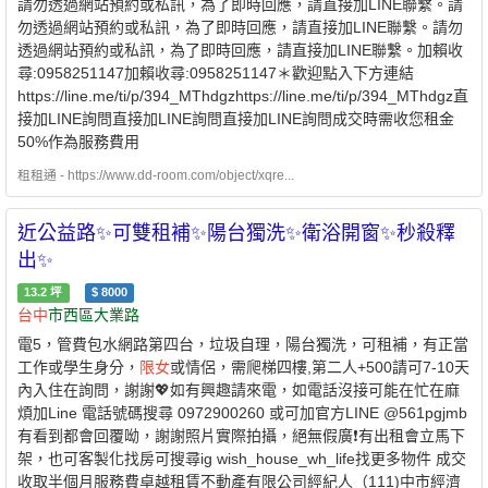
請勿透過網站預約或私訊，為了即時回應，請直接加LINE聯繫。請
勿透過網站預約或私訊，為了即時回應，請直接加LINE聯繫。請勿
透過網站預約或私訊，為了即時回應，請直接加LINE聯繫。加賴收
尋:0958251147加賴收尋:0958251147＊歡迎點入下方連結
https://line.me/ti/p/394_MThdgzhttps://line.me/ti/p/394_MThdgz直
接加LINE詢問直接加LINE詢問直接加LINE詢問成交時需收您租金
50%作為服務費用
租租通 - https://www.dd-room.com/object/xqre...
近公益路✨可雙租補✨陽台獨洗✨衛浴開窗✨秒殺釋
出✨
13.2
坪
$
8000
台中
市西區大業路
電5，管費包水網路第四台，垃圾自理，陽台獨洗，可租補，有正當
工作或學生身分，
限女
或情侶，需爬梯四樓,第二人+500請可7-10天
內入住在詢問，謝謝💖如有興趣請來電，如電話沒接可能在忙在麻
煩加Line 電話號碼搜尋 0972900260 或可加官方LINE @561pgjmb
有看到都會回覆呦，謝謝照片實際拍攝，絕無假廣❗有出租會立馬下
架，也可客製化找房可搜尋ig wish_house_wh_life找更多物件 成交
收取半個月服務費卓越租賃不動產有限公司經紀人（111)中市經濟