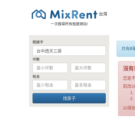
台灣
一次搜尋所有租屋網站!
關鍵字
共有
0
坪數
沒有
租金
您是
若改
以得