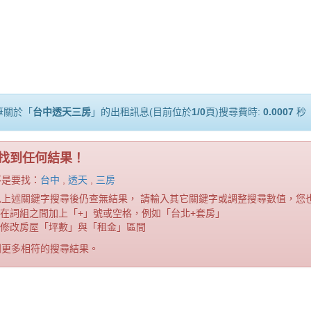
筆關於「
台中透天三房
」的出租訊息(目前位於
1/0
頁)搜尋費時:
0.0007
秒
找到任何結果！
不是要找：
台中
,
透天
,
三房
以上述關鍵字搜尋後仍查無結果， 請輸入其它關鍵字或調整搜尋數值，您
在詞組之間加上「+」號或空格，例如「台北+套房」
修改房屋「坪數」與「租金」區間
到更多相符的搜尋結果。